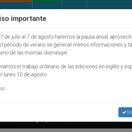
IGLESIA Y MUNDO
DOCUMENTOS
DONATIVOS
iso importante
7 de julio al 7 de agosto haremos la pausa anual, aprovec
el periodo de verano se generan menos informaciones y t
umo de las mismas disminuye.
amos el trabajo ordinario de las ediciones en inglés y es
l lunes 10 de agosto.
as.
En
ue murieron defendiendo el matrimonio
Francisc