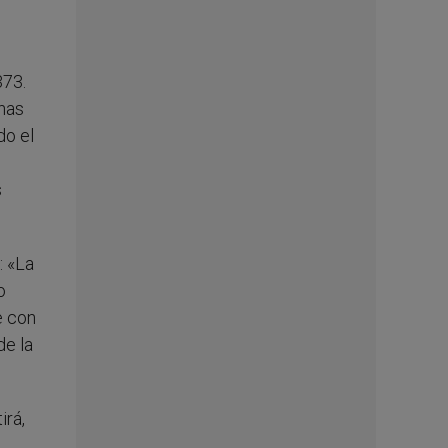
373.
chas
do el
s
: «La
o
e con
de la
irá,