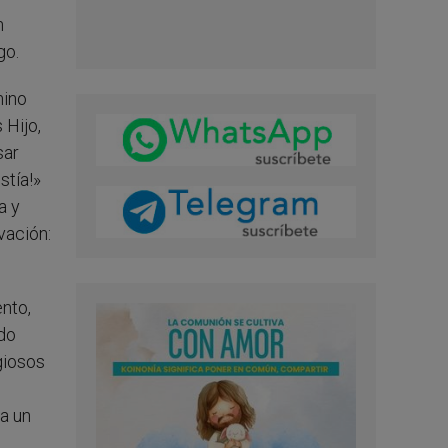
n
go.
mino
 Hijo,
sar
stía!»
a y
vación:
nto,
ndo
giosos
ba un