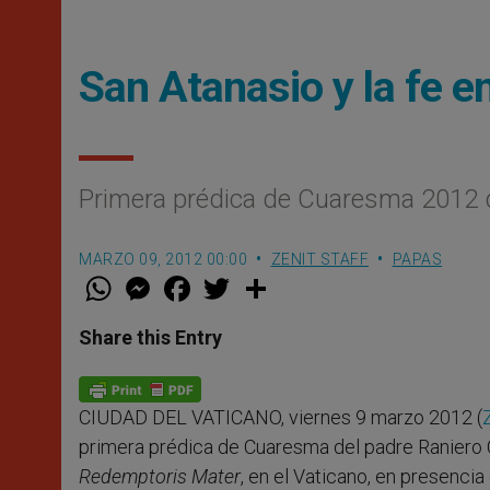
San Atanasio y la fe en
Primera prédica de Cuaresma 2012 
MARZO 09, 2012 00:00
ZENIT STAFF
PAPAS
W
M
F
T
S
h
e
a
w
h
a
s
c
i
a
t
s
e
t
r
Share this Entry
s
e
b
t
e
A
n
o
e
p
g
o
r
p
e
k
CIUDAD DEL VATICANO, viernes 9 marzo 2012 (
r
primera prédica de Cuaresma del padre Raniero 
Redemptoris Mater
, en el Vaticano, en presenci