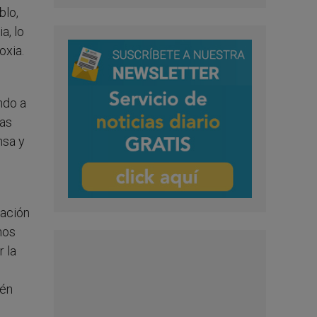
blo,
a, lo
oxia.
ndo a
tas
nsa y
tación
nos
 la
ién