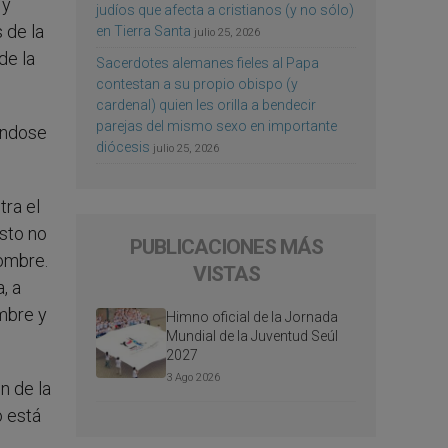
 y
judíos que afecta a cristianos (y no sólo)
 de la
en Tierra Santa
julio 25, 2026
de la
Sacerdotes alemanes fieles al Papa
contestan a su propio obispo (y
cardenal) quien les orilla a bendecir
parejas del mismo sexo en importante
zándose
diócesis
julio 25, 2026
tra el
isto no
PUBLICACIONES MÁS
hombre.
VISTAS
, a
mbre y
Himno oficial de la Jornada
Mundial de la Juventud Seúl
2027
3 Ago 2026
n de la
o está