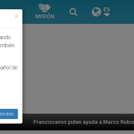
ES
×
MISIÓN
hando
ambién
pañol de
tendido
anos piden ayuda a Marco Rubio ante persecución de co