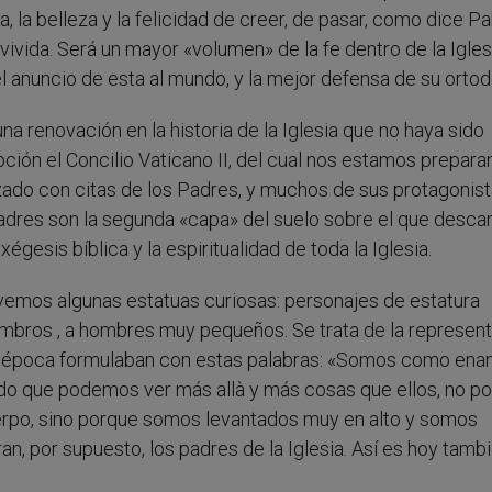
za, la belleza y la felicidad de creer, de pasar, como dice Pa
 vivida. Será un mayor «volumen» de la fe dentro de la Iglesi
 anuncio de esta al mundo, y la mejor defensa de su ortod
a renovación en la historia de la Iglesia que no haya sido
ción el Concilio Vaticano II, del cual nos estamos prepara
zado con citas de los Padres, y muchos de sus protagonis
padres son la segunda «capa» del suelo sobre el que desca
 exégesis bíblica y la espiritualidad de toda la Iglesia.
vemos algunas estatuas curiosas: personajes de estatura
mbros , a hombres muy pequeños. Se trata de la represen
la época formulaban con estas palabras: «Somos como ena
o que podemos ver más allà y más cosas que ellos, no por
uerpo, sino porque somos levantados muy en alto y somos
ran, por supuesto, los padres de la Iglesia. Así es hoy tamb