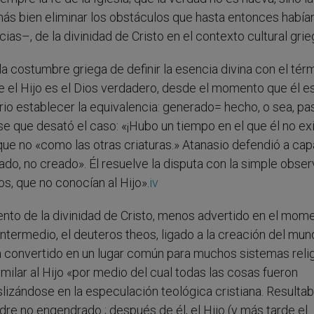
 más bien eliminar los obstáculos que hasta entonces había
as–, de la divinidad de Cristo en el contexto cultural grie
 la costumbre griega de definir la esencia divina con el tér
el Hijo es el Dios verdadero, desde el momento que él es
rio establecer la equivalencia: generado= hecho, o sea, pa
ase que desató el caso: «¡Hubo un tiempo en el que él no exi
nque no «como las otras criaturas.» Atanasio defendió a cap
do, no creado». Él resuelve la disputa con la simple obser
s, que no conocían al Hijo».
iv
ento de la divinidad de Cristo, menos advertido en el mome
intermedio, el deuteros theos, ligado a la creación del mu
ía convertido en un lugar común para muchos sistemas reli
imilar al Hijo «por medio del cual todas las cosas fueron
slizándose en la especulación teológica cristiana. Resulta
Padre no engendrado ; después de él, el Hijo (y más tarde el