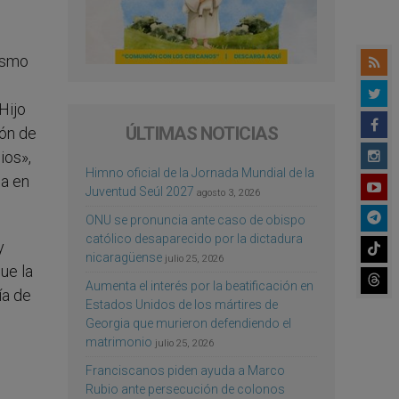
nismo
 Hijo
ÚLTIMAS NOTICIAS
ión de
ios»,
Himno oficial de la Jornada Mundial de la
ga en
Juventud Seúl 2027
agosto 3, 2026
ONU se pronuncia ante caso de obispo
católico desaparecido por la dictadura
y
nicaragüense
julio 25, 2026
ue la
Aumenta el interés por la beatificación en
ía de
Estados Unidos de los mártires de
Georgia que murieron defendiendo el
matrimonio
julio 25, 2026
Franciscanos piden ayuda a Marco
Rubio ante persecución de colonos