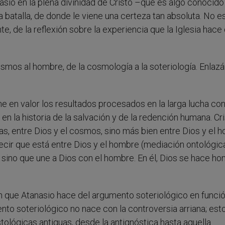
asio en la plena divinidad de Cristo –que es algo conocido
 batalla, de donde le viene una certeza tan absoluta. No es
e, de la reflexión sobre la experiencia que la Iglesia hace 
cosmos al hombre, de la cosmología a la soteriología. Enla
ne en valor los resultados procesados en la larga lucha con
en la historia de la salvación y de la redención humana. Cr
s, entre Dios y el cosmos, sino más bien entre Dios y el 
cir que está entre Dios y el hombre (mediación ontológica
sino que une a Dios con el hombre. En él, Dios se hace ho
ón que Atanasio hace del argumento soteriológico en funció
nto soteriológico no nace con la controversia arriana; est
tológicas antiguas, desde la antignóstica hasta aquella