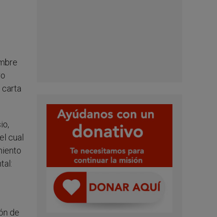
embre
ro
 carta
io,
el cual
miento
tal:
ión de