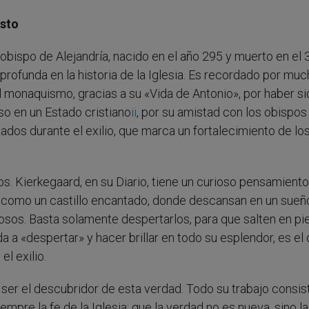
isto
bispo de Alejandría, nacido en el año 295 y muerto en el 
rofunda en la historia de la Iglesia. Es recordado por mu
del monaquismo, gracias a su «Vida de Antonio», por haber si
uso en un Estado cristiano
ii
, por su amistad con los obispos
ados durante el exilio, que marca un fortalecimiento de lo
. Kierkegaard, en su Diario, tiene un curioso pensamiento
es como un castillo encantado, donde descansan en un sueñ
osos. Basta solamente despertarlos, para que salten en pi
 a «despertar» y hacer brillar en todo su esplendor, es el 
el exilio.
ser el descubridor de esta verdad. Todo su trabajo consist
empre la fe de la Iglesia; que la verdad no es nueva, sino la