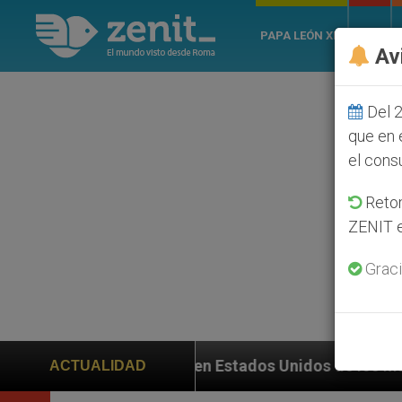
PAPA LEÓN XIV
ROMA
Av
Del 2
que en 
el cons
Retom
ZENIT e
Graci
ación en Estados Unidos de los mártires de Georgia q
ACTUALIDAD