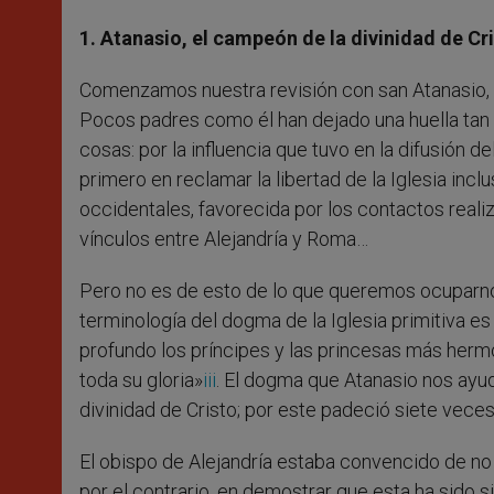
1. Atanasio, el campeón de la divinidad de Cr
Comenzamos nuestra revisión con san Atanasio, o
Pocos padres como él han dejado una huella tan p
cosas: por la influencia que tuvo en la difusión 
primero en reclamar la libertad de la Iglesia incl
occidentales, favorecida por los contactos realiz
vínculos entre Alejandría y Roma…
Pero no es de esto de lo que queremos ocuparnos
terminología del dogma de la Iglesia primitiva 
profundo los príncipes y las princesas más herm
toda su gloria»
iii
. El dogma que Atanasio nos ayuda
divinidad de Cristo; por este padeció siete veces 
El obispo de Alejandría estaba convencido de no 
por el contrario, en demostrar que esta ha sido si