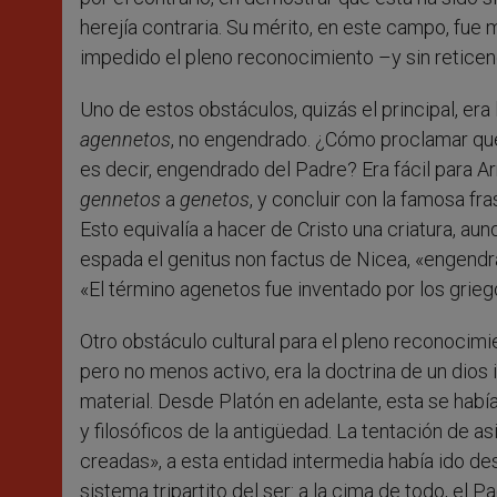
herejía contraria. Su mérito, en este campo, fue
impedido el pleno reconocimiento –y sin reticenci
Uno de estos obstáculos, quizás el principal, era
agennetos
, no engendrado. ¿Cómo proclamar que 
es decir, engendrado del Padre? Era fácil para Ar
gennetos
a
genetos
, y concluir con la famosa fr
Esto equivalía a hacer de Cristo una criatura, au
espada el genitus non factus de Nicea, «engendra
«El término agenetos fue inventado por los griego
Otro obstáculo cultural para el pleno reconocimi
pero no menos activo, era la doctrina de un dios 
material. Desde Platón en adelante, esta se hab
y filosóficos de la antigüedad. La tentación de as
creadas», a esta entidad intermedia había ido de
sistema tripartito del ser: a la cima de todo, el 