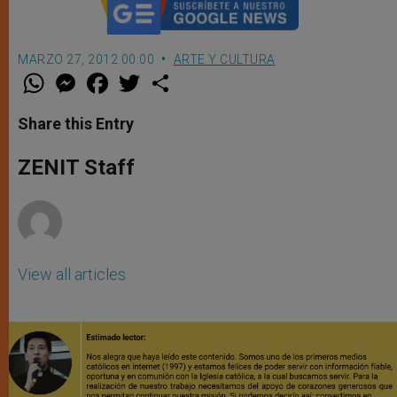
MARZO 27, 2012 00:00
ARTE Y CULTURA
W
M
F
T
S
h
e
a
w
h
a
s
c
i
a
t
s
e
t
r
Share this Entry
s
e
b
t
e
A
n
o
e
p
g
o
r
ZENIT Staff
p
e
k
r
View all articles