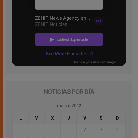
NOTICIAS POR DÍA
marzo 2012
L
M
X
J
V
S
D
1
2
3
4