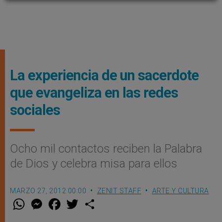
La experiencia de un sacerdote
que evangeliza en las redes
sociales
Ocho mil contactos reciben la Palabra
de Dios y celebra misa para ellos
MARZO 27, 2012 00:00
ZENIT STAFF
ARTE Y CULTURA
W
M
F
T
S
h
e
a
w
h
a
s
c
i
a