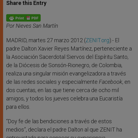
t
s
e
t
r
Share this Entry
s
e
b
t
e
A
n
o
e
p
g
o
r
p
e
k
r
Por Nieves San Martín
MADRID, martes 27 marzo 2012 (
ZENIT.org
).- El
padre Dalton Xavier Reyes Martínez, perteneciente a
la Asociación Sacerdotal Siervos del Espíritu Santo,
de la Diócesis de Sonsón-Rionegro, de Colombia,
realiza una singular misión evangelizadora a través
de las redes sociales y especialmente
Facebook
, en
dos cuentas, en las que tiene cerca de ocho mil
amigos, y todos los jueves celebra una Eucaristía
para ellos.
“Doy fe de las bendiciones a través de estos
medios”, declara el padre Dalton al que ZENIT ha
entrevistado para conocer su experiencia