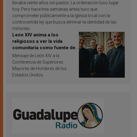
llevaba veinte años sin pastor. La ordenación tuvo lugar
hoy. Pero hace tres semanas antes tuvo que
comprometer públicamente a la Iglesia local con la
controvertida ley que busca eliminar la identidad de las
minorías.
León XIV anima a los
religiosos a ver la vida
comunitaria como fuente de
inspiración y santificación
Mensaje de León XIV a la
Conferencia de Superiores
Mayores de Hombres de los
Estados Unidos