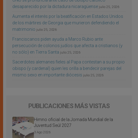
ONU se pronuncia ante caso de obispo católico
desaparecido por la dictadura nicaragüense
julio 25, 2026
Aumenta el interés por la beatificación en Estados Unidos
de los mártires de Georgia que murieron defendiendo el
matrimonio
julio 25, 2026
Franciscanos piden ayuda a Marco Rubio ante
persecución de colonos judíos que afecta a cristianos (y
no sólo) en Tierra Santa
julio 25, 2026
Sacerdotes alemanes fieles al Papa contestan a su propio
obispo (y cardenal) quien les orilla a bendecir parejas del
mismo sexo en importante diócesis
julio 25, 2026
PUBLICACIONES MÁS VISTAS
Himno oficial de la Jornada Mundial de la
Juventud Seúl 2027
3 Ago 2026