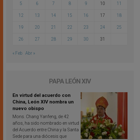
5
6
7
8
9
10
11
12
13
14
15
16
17
18
19
20
21
22
23
24
25
26
27
28
29
30
31
« Feb
Abr »
PAPA LEÓN XIV
En virtud del acuerdo con
China, León XIV nombra un
nuevo obispo
Mons. Chang Yanfeng, de 42
años, ha sido nombrado en virtud
del Acuerdo entre China y la Santa
Sede para una diócesis que