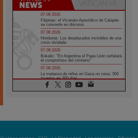
07.08.2026
Filipinas: el Vicariato Apostólico de Calapán
se convierte en diócesis
07.08.2026
Honduras: Los desplazados invisibles de una
crisis olvidada
07.08.2026
Bokalic: "En Argentina el Papa León señalará
el compromiso del cristiano"
07.08.2026
La matanza de niños en Gaza no cesa: 300
muertos en 300 días
07.08.2026
Tagle: La guerra desfigura el mundo, solo la
revelación de Dios lo transfigura
07.08.2026
Presentada la Trienal de Arte de las
Universidades Católicas: «Exercises in
Empathy»
07.08.2026
Fortunatus Nwachukwu: la comunicación
como misión al servicio del Evangelio