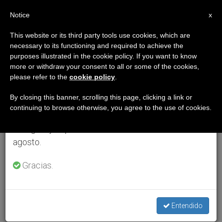
ES
Notice
×
x
Aviso importante
This website or its third party tools use cookies, which are
necessary to its functioning and required to achieve the
Del 27 de julio al 7 de agosto haremos la pausa
purposes illustrated in the cookie policy. If you want to know
anual, aprovechando que en el periodo de verano
more or withdraw your consent to all or some of the cookies,
please refer to the
cookie policy
.
se generan menos informaciones y también el
consumo de las mismas disminuye.
By closing this banner, scrolling this page, clicking a link or
continuing to browse otherwise, you agree to the use of cookies.
Retomamos el trabajo ordinario de las ediciones
en inglés y español de ZENIT el lunes 10 de
agosto.
Gracias.
Entendido