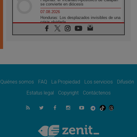
se convierte en diócesis
07.08.2026
Honduras: Los desplazados invisibles de una
crisis olvidada
07.08.2026
Bokalic: "En Argentina el Papa León señalará
el compromiso del cristiano"
07.08.2026
La matanza de niños en Gaza no cesa: 300
muertos en 300 días
07.08.2026
Tagle: La guerra desfigura el mundo, solo la
revelación de Dios lo transfigura
Quiénes somos
FAQ
La Propiedad
Los servicios
Difusión
07.08.2026
Presentada la Trienal de Arte de las
Estatus legal
Copyright
Contáctenos
Universidades Católicas: «Exercises in
Empathy»
07.08.2026
Fortunatus Nwachukwu: la comunicación
como misión al servicio del Evangelio
07.08.2026
SIGNIS 2026, dar voz a las religiosas en el
espacio público