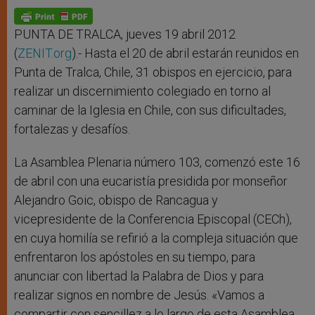
A
n
o
e
p
g
o
r
p
e
k
r
PUNTA DE TRALCA, jueves 19 abril 2012
(
ZENIT.org
).- Hasta el 20 de abril estarán reunidos en
Punta de Tralca, Chile, 31 obispos en ejercicio, para
realizar un discernimiento colegiado en torno al
caminar de la Iglesia en Chile, con sus dificultades,
fortalezas y desafíos.
La Asamblea Plenaria número 103, comenzó este 16
de abril con una eucaristía presidida por monseñor
Alejandro Goic, obispo de Rancagua y
vicepresidente de la Conferencia Episcopal (CECh),
en cuya homilía se refirió a la compleja situación que
enfrentaron los apóstoles en su tiempo, para
anunciar con libertad la Palabra de Dios y para
realizar signos en nombre de Jesús. «Vamos a
compartir con sencillez a lo largo de esta Asamblea,