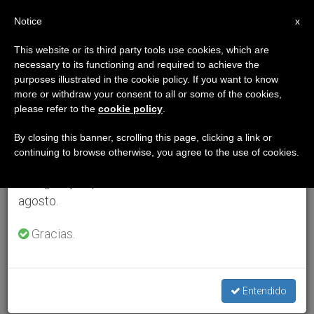
ES
Notice
×
x
Aviso importante
This website or its third party tools use cookies, which are
necessary to its functioning and required to achieve the
Del 27 de julio al 7 de agosto haremos la pausa
purposes illustrated in the cookie policy. If you want to know
anual, aprovechando que en el periodo de verano
more or withdraw your consent to all or some of the cookies,
please refer to the
cookie policy
.
se generan menos informaciones y también el
consumo de las mismas disminuye.
By closing this banner, scrolling this page, clicking a link or
continuing to browse otherwise, you agree to the use of cookies.
Retomamos el trabajo ordinario de las ediciones
en inglés y español de ZENIT el lunes 10 de
agosto.
Gracias.
Entendido