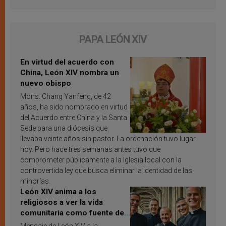
PAPA LEÓN XIV
En virtud del acuerdo con
China, León XIV nombra un
nuevo obispo
Mons. Chang Yanfeng, de 42
años, ha sido nombrado en virtud
del Acuerdo entre China y la Santa
Sede para una diócesis que
llevaba veinte años sin pastor. La ordenación tuvo lugar
hoy. Pero hace tres semanas antes tuvo que
comprometer públicamente a la Iglesia local con la
controvertida ley que busca eliminar la identidad de las
minorías.
León XIV anima a los
religiosos a ver la vida
comunitaria como fuente de
inspiración y santificación