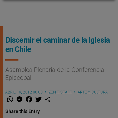
Discernir el caminar de la Iglesia
en Chile
Asamblea Plenaria de la Conferencia
Episcopal
ABRIL 19, 2012 00:00
ZENIT STAFF
ARTE Y CULTURA
W
M
F
T
S
h
e
a
w
h
a
s
c
i
a
t
s
e
t
r
Share this Entry
s
e
b
t
e