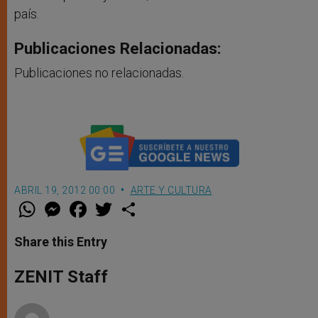
país.
Publicaciones Relacionadas:
Publicaciones no relacionadas.
ABRIL 19, 2012 00:00
ARTE Y CULTURA
W
M
F
T
S
h
e
a
w
h
a
s
c
i
a
t
s
e
t
r
Share this Entry
s
e
b
t
e
A
n
o
e
p
g
o
r
ZENIT Staff
p
e
k
r