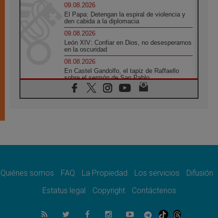
09.08.2026
El Papa: Detengan la espiral de violencia y
den cabida a la diplomacia
09.08.2026
León XIV: Confiar en Dios, no desesperarnos
en la oscuridad
08.08.2026
En Castel Gandolfo, el tapiz de Raffaello
sobre el sermón de San Pablo
08.08.2026
En Colombia, «la paz no se compra con una
firma»
08.08.2026
En Venezuela celebraron los 416 años del
Santo Cristo de La Grita
08.08.2026
El Papa: en Santa Ágata contemplamos la
victoria del amor sobre la muerte
Quiénes somos
FAQ
La Propiedad
Los servicios
Difusión
08.08.2026
León XIV visitará el Santuario de la Madre
Estatus legal
Copyright
Contáctenos
del Buen Consejo de Genazzano
07.08.2026
Filipinas: el Vicariato Apostólico de Calapán