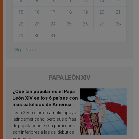
8
9
10
11
12
13
14
15
16
17
18
19
20
21
22
23
24
25
26
27
28
29
30
31
« Sep
Nov »
PAPA LEÓN XIV
¿Qué tan popular es el Papa
León XIV en los 6 países con
más católicos de América
Latina en 2026? Publican
León XIV recibe un amplio apoyo
resultados de investigación
latinoamericano, pero sus cifras
de popularidad en su primer año
son inferiores a las del debut de
Francisco