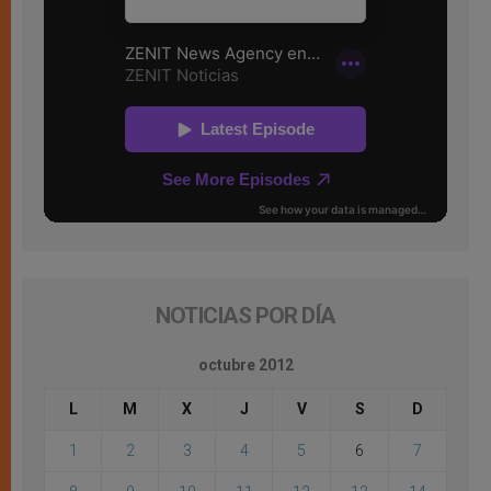
NOTICIAS POR DÍA
octubre 2012
L
M
X
J
V
S
D
1
2
3
4
5
6
7