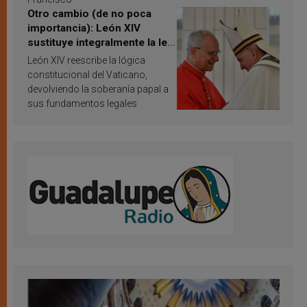
Otro cambio (de no poca
importancia): León XIV
sustituye integralmente la ley
vaticana de Papa Francisco
León XIV reescribe la lógica
constitucional del Vaticano,
devolviendo la soberanía papal a
sus fundamentos legales