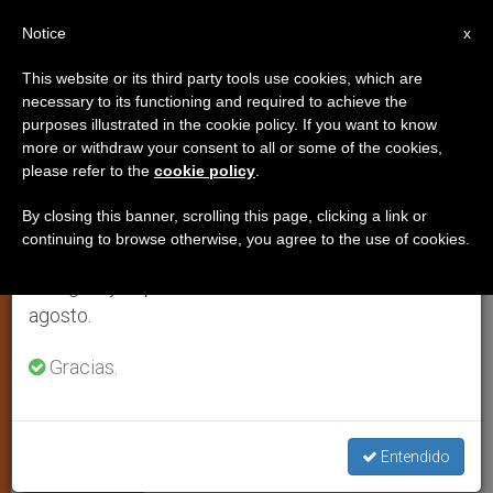
ES
Notice
×
x
Aviso importante
This website or its third party tools use cookies, which are
necessary to its functioning and required to achieve the
Del 27 de julio al 7 de agosto haremos la pausa
purposes illustrated in the cookie policy. If you want to know
Ciegos que ven y videntes ciegos
anual, aprovechando que en el periodo de verano
more or withdraw your consent to all or some of the cookies,
please refer to the
cookie policy
.
se generan menos informaciones y también el
consumo de las mismas disminuye.
By closing this banner, scrolling this page, clicking a link or
Comentario al evangelio del Domingo
continuing to browse otherwise, you agree to the use of cookies.
Retomamos el trabajo ordinario de las ediciones
30º del T.O./B
en inglés y español de ZENIT el lunes 10 de
agosto.
OCTUBRE 26, 2012 00:00
ZENIT STAFF
ESPIRITUALIDAD
Gracias.
W
M
F
T
S
h
e
a
w
h
a
s
c
i
a
t
s
e
t
r
Share this Entry
s
e
b
t
e
A
n
o
e
Entendido
p
g
o
r
p
e
k