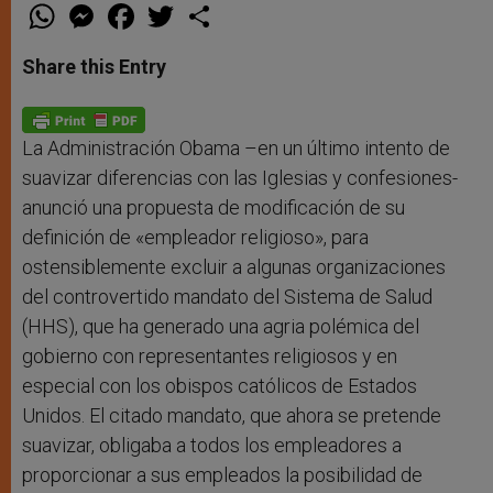
W
M
F
T
S
h
e
a
w
h
a
s
c
i
a
t
s
e
t
r
Share this Entry
s
e
b
t
e
A
n
o
e
p
g
o
r
p
e
k
r
La Administración Obama –en un último intento de
suavizar diferencias con las Iglesias y confesiones-
anunció una propuesta de modificación de su
definición de «empleador religioso», para
ostensiblemente excluir a algunas organizaciones
del controvertido mandato del Sistema de Salud
(HHS), que ha generado una agria polémica del
gobierno con representantes religiosos y en
especial con los obispos católicos de Estados
Unidos. El citado mandato, que ahora se pretende
suavizar, obligaba a todos los empleadores a
proporcionar a sus empleados la posibilidad de