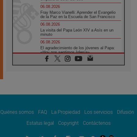
06.08.2026
Fray Marco Vianelli: Aprender el Evangelio
de la Paz en la Escuela de San Francisco
06.08.2026
La visita del Papa León XIV a Asís en un
minuto
06.08.2026
El agradecimiento de los jóvenes al Papa:
«Hoy nos sentimos Iglesia»
06.08.2026
Líbano: Reanudan los coloquios en Roma en
medio de tensiones y ataques en el sur del
país
06.08.2026
Hiroshima y Nagasaki, 81 años después.
Comienzan "Diez Días Oración por la Paz"
06.08.2026
Pizzaballa en Asís: los cristianos quieren
paz
Quiénes somos
FAQ
La Propiedad
Los servicios
Difusión
06.08.2026
Estatus legal
Copyright
Contáctenos
Sturla: La visita de León XIV será una buena
noticia para todo el Uruguay
06.08.2026