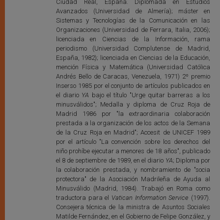
Ciudad Real, España. Diplomada en Estudios
Avanzados (Universidad de Almería); máster en
Sistemas y Tecnologías de la Comunicación en las
Organizaciones (Universidad de Ferrara, Italia, 2006);
licenciada en Ciencias de la Información, rama
periodismo (Universidad Complutense de Madrid,
España, 1982); licenciada en Ciencias de la Educación,
mención Física y Matemática (Universidad Católica
Andrés Bello de Caracas, Venezuela, 1971) 2º premio
Inserso 1985 por el conjunto de artículos publicados en
el diario
YA
bajo el título "Urge quitar barreras a los
minusválidos"; Medalla y diploma de Cruz Roja de
Madrid 1986 por "la extraordinaria colaboración
prestada a la organización de los actos de la Semana
de la Cruz Roja en Madrid"; Accesit de UNICEF 1989
por el artículo "La convención sobre los derechos del
niño prohíbe ejecutar a menores de 18 años", publicado
el 8 de septiembre de 1989, en el diario
YA
; Diploma por
la colaboración prestada, y nombramiento de "socia
protectora" de la Asociación Madrileña de Ayuda al
Minusválido (Madrid, 1984). Trabajó en Roma como
traductora para el
Vatican Information Service
(1997).
Consejera técnica de la ministra de Asuntos Sociales
Matilde Fernández, en el Gobierno de Felipe González, y