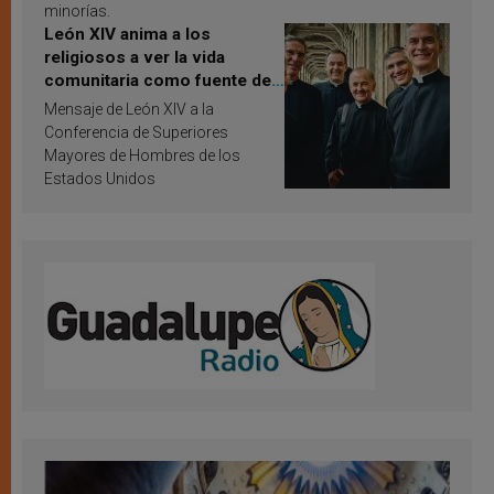
minorías.
León XIV anima a los
religiosos a ver la vida
comunitaria como fuente de
inspiración y santificación
Mensaje de León XIV a la
Conferencia de Superiores
Mayores de Hombres de los
Estados Unidos