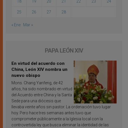
18
19
20
21
22
23
24
25
26
27
28
« Ene
Mar »
PAPA LEÓN XIV
En virtud del acuerdo con
China, León XIV nombra un
nuevo obispo
Mons. Chang Yanfeng, de 42
años, ha sido nombrado en virtud
del Acuerdo entre China y la Santa
Sede para una diócesis que
llevaba veinte años sin pastor. La ordenación tuvo lugar
hoy. Pero hace tres semanas antes tuvo que
comprometer públicamente a la Iglesia local con la
controvertida ley que busca eliminar la identidad de las