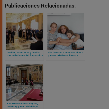
Publicaciones Relacionadas:
Jubileo, esperanza y familia:
«Se llevaron a nuestras hijas»:
tres reflexiones del Papa sobre
padres cristianos llevan a
el futuro de la familia
Suecia ante Tribunal Europeo
de Derechos Humanos
después de 3 años de
separación de sus hijas
Reflexiones eclesiológica,
jurídica y pastoral del Papa