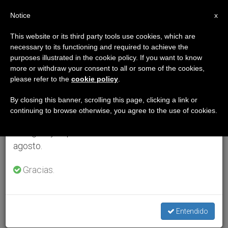
ES
Notice
×
x
Aviso importante
This website or its third party tools use cookies, which are
necessary to its functioning and required to achieve the
Del 27 de julio al 7 de agosto haremos la pausa
purposes illustrated in the cookie policy. If you want to know
anual, aprovechando que en el periodo de verano
more or withdraw your consent to all or some of the cookies,
please refer to the
cookie policy
.
se generan menos informaciones y también el
consumo de las mismas disminuye.
By closing this banner, scrolling this page, clicking a link or
continuing to browse otherwise, you agree to the use of cookies.
Retomamos el trabajo ordinario de las ediciones
en inglés y español de ZENIT el lunes 10 de
agosto.
Gracias.
Entendido