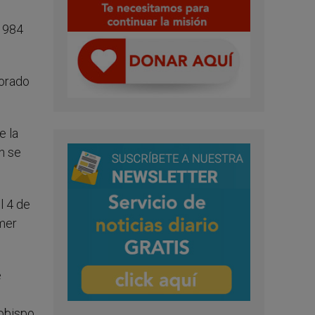
 1984
torado
e la
n se
l 4 de
imer
e
obispo