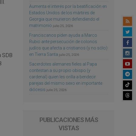
II.
Aumenta el interés por la beatificación en
Estados Unidos de los mártires de
Georgia que murieron defendiendo el
matrimonio
julio 25, 2026
Franciscanos piden ayuda a Marco
Rubio ante persecución de colonos
judíos que afecta a cristianos (y no sólo)
en Tierra Santa
án SDB
julio 25, 2026
B
Sacerdotes alemanes fieles al Papa
contestan a su propio obispo (y
cardenal) quien les orilla a bendecir
parejas del mismo sexo en importante
diócesis
julio 25, 2026
PUBLICACIONES MÁS
VISTAS