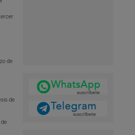
a
y
tercer
rzo de
esis de
 de