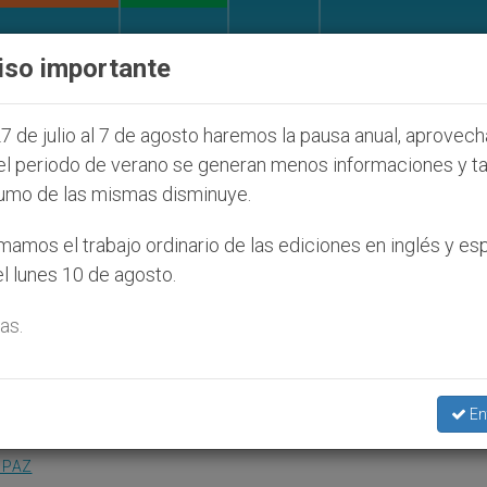
IGLESIA Y MUNDO
DOCUMENTOS
DONATIVOS
iso importante
 judíos que afecta a cristianos (y no sólo) en Tierra
7 de julio al 7 de agosto haremos la pausa anual, aprovec
el periodo de verano se generan menos informaciones y t
umo de las mismas disminuye.
el arzobispo de Resistenc
amos el trabajo ordinario de las ediciones en inglés y es
l lunes 10 de agosto.
legos
as.
y Miguel Ángel D’Annibale
En
 PAZ