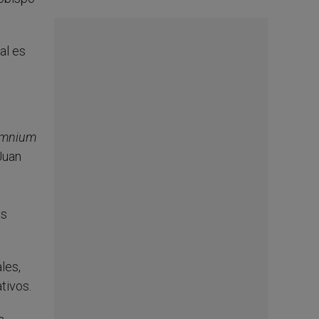
al es
Omnium
Juan
os
les,
tivos.