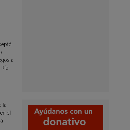
ceptó
o
egos a
 Río
 la
en el
la