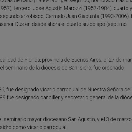
colás de Carlo (1940-1951); el segundo, nombrado tras un
1957); tercero, José Agustín Marozzi (1957-1984); cuarto 
; segundo arzobispo, Carmelo Juan Giaquinta (1993-2006); 
señor Dus en desde ahora el cuarto arzobispo (séptimo
calidad de Florida, provincia de Buenos Aires, el 27 de ma
l seminario de la diócesis de San Isidro, fue ordenado
6, fue designado vicario parroquial de Nuestra Señora del
9 fue designado canciller y secretario general de la dióc
l seminario mayor diocesano San Agustín, y el 3 de marzo
Isidro como vicario parroquial.