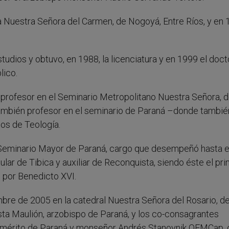
a Nuestra Señora del Carmen, de Nogoyá, Entre Ríos, y en
udios y obtuvo, en 1988, la licenciatura y en 1999 el doc
lico.
 profesor en el Seminario Metropolitano Nuestra Señora, d
también profesor en el seminario de Paraná –donde tambié
os de Teología.
 Seminario Mayor de Paraná, cargo que desempeñó hasta e
lar de Tibica y auxiliar de Reconquista, siendo éste el pr
 por Benedicto XVI.
mbre de 2005 en la catedral Nuestra Señora del Rosario, d
ta Maulión, arzobispo de Paraná, y los co-consagrantes
 emérito de Paraná y monseñor Andrés Stanovnik OFMCap, 