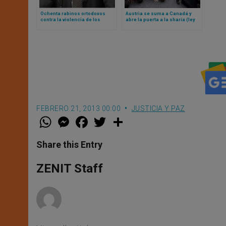
Ochenta rabinos ortodoxos
Austria se suma a Canadá y
contra la violencia de los
abre la puerta a la sharía (ley
colonos y la crisis humanitaria
islámica) en el país
en Gaza
FEBRERO 21, 2013 00:00
JUSTICIA Y PAZ
W
M
F
T
S
h
e
a
w
h
a
s
c
i
a
t
s
e
t
r
Share this Entry
s
e
b
t
e
A
n
o
e
p
g
o
r
ZENIT Staff
p
e
k
r