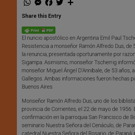
h
e
a
w
h
a
s
c
i
a
t
s
e
t
r
Share this Entry
s
e
b
t
e
A
n
o
e
p
g
o
r
p
e
k
El nuncio apostólico en Argentina Emil Paul Tsc
r
Resistencia a monseñor Ramón Alfredo Dus, de 5
la renuncia, presentada oportunamente por razon
Sigampa. Asimismo, monseñor Tscherrig informó
monseñor Miguel Ángel D’Annibale, de 53 años, ac
Gallegos. Ambas informaciones fueron hechas púb
Buenos Aires.
Monseñor Ramón Alfredo Dus, uno de los biblista
provincia de Corrientes, el 22 de mayo de 1956. B
confirmación en la parroquia San Francisco de Bo
seminario Nuestra Señora del Cenáculo, de Paran
catedral Nuestra Señora del Rosario, de Paraná,