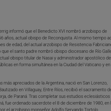
herrig informó que el Benedicto XVI nombró arzobispo de
6 años, actual obispo de Reconquista. Al mismo tiempo a
es de edad, del actual arzobispo de Resistencia Fabrician
 que el santo padre nombró obispo diocesano de Río Gall
tual obispo titular de Nasai y administrador apostólico de
licas en forma simultánea en la Ciudad del Vaticano y en
s más apreciados de la Argentina, nació en San Lorenzo,
autizado en Villaguay, Entre Ríos, recibió el sacramento de
rja, de Paraná. Tras completar sus estudios eclesiásticos 
á, fue ordenado sacerdote el 8 de diciembre de 1980, en 
 por el arzobispo monseñor Adolfo Servando Tortolo.