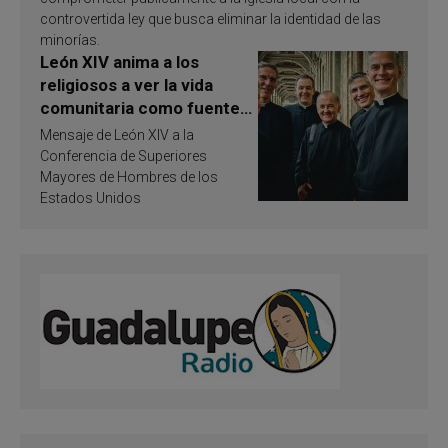
controvertida ley que busca eliminar la identidad de las
minorías.
León XIV anima a los
religiosos a ver la vida
comunitaria como fuente
de inspiración y
Mensaje de León XIV a la
santificación
Conferencia de Superiores
Mayores de Hombres de los
Estados Unidos