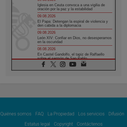
Iglesia en Ceuta convoca a una vigilia de
oración por la paz y la estabilidad
09.08.2026
El Papa: Detengan la espiral de violencia y
den cabida a la diplomacia
09.08.2026
León XIV: Confiar en Dios, no desesperarnos
en la oscuridad
08.08.2026
En Castel Gandolfo, el tapiz de Raffaello
sobre el sermón de San Pablo
08.08.2026
En Colombia, «la paz no se compra con una
firma»
08.08.2026
En Venezuela celebraron los 416 años del
Santo Cristo de La Grita
08.08.2026
El Papa: en Santa Ágata contemplamos la
victoria del amor sobre la muerte
Quiénes somos
FAQ
La Propiedad
Los servicios
Difusión
08.08.2026
León XIV visitará el Santuario de la Madre
Estatus legal
Copyright
Contáctenos
del Buen Consejo de Genazzano