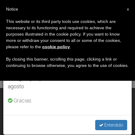
ES
Notice
×
x
Aviso importante
This website or its third party tools use cookies, which are
necessary to its functioning and required to achieve the
Del 27 de julio al 7 de agosto haremos la pausa
DÍA
purposes illustrated in the cookie policy. If you want to know
anual, aprovechando que en el periodo de verano
Mayo 23rd, 2013
more or withdraw your consent to all or some of the cookies,
please refer to the
cookie policy
.
se generan menos informaciones y también el
consumo de las mismas disminuye.
By closing this banner, scrolling this page, clicking a link or
continuing to browse otherwise, you agree to the use of cookies.
ÚLTIMAS NOTICIAS
Retomamos el trabajo ordinario de las ediciones
en inglés y español de ZENIT el lunes 10 de
agosto.
''Credo'', nueva exposición de Las Edades del Hombre
Gracias.
MAY 23, 2013 00:00
ZENIT STAFF
Entendido