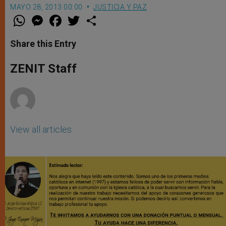
MAYO 28, 2013 00:00
JUSTICIA Y PAZ
W
M
F
T
S
h
e
a
w
h
a
s
c
i
a
t
s
e
t
r
Share this Entry
s
e
b
t
e
A
n
o
e
p
g
o
r
ZENIT Staff
p
e
k
r
View all articles