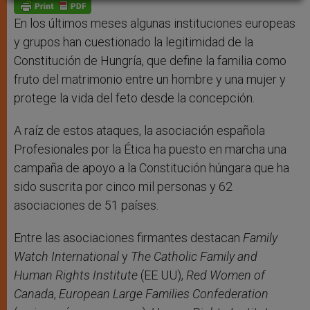
p
g
o
r
p
e
k
r
En los últimos meses algunas instituciones europeas
y grupos han cuestionado la legitimidad de la
Constitución de Hungría, que define la familia como
fruto del matrimonio entre un hombre y una mujer y
protege la vida del feto desde la concepción.
A raíz de estos ataques, la asociación española
Profesionales por la Ética ha puesto en marcha una
campaña de apoyo a la Constitución húngara que ha
sido suscrita por cinco mil personas y 62
asociaciones de 51 países.
Entre las asociaciones firmantes destacan
Family
Watch International
y
The Catholic Family and
Human Rights Institute
(EE UU),
Red Women of
Canada
,
European Large Families Confederation