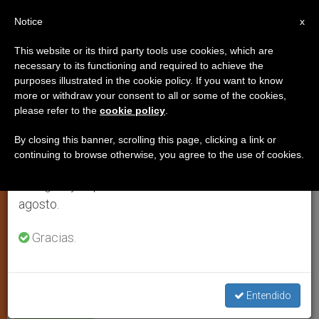
ES
Notice
×
x
Aviso importante
This website or its third party tools use cookies, which are
necessary to its functioning and required to achieve the
Del 27 de julio al 7 de agosto haremos la pausa
purposes illustrated in the cookie policy. If you want to know
Ataques a Hungría por defender
anual, aprovechando que en el periodo de verano
more or withdraw your consent to all or some of the cookies,
please refer to the
cookie policy
.
se generan menos informaciones y también el
la familia y la vida en su
consumo de las mismas disminuye.
Constitución
By closing this banner, scrolling this page, clicking a link or
continuing to browse otherwise, you agree to the use of cookies.
Retomamos el trabajo ordinario de las ediciones
en inglés y español de ZENIT el lunes 10 de
Campaña de apoyo de 62 asociaciones
agosto.
Gracias.
MAYO 28, 2013 00:00
ZENIT STAFF
JUSTICIA Y PAZ
W
M
F
T
S
h
e
a
w
h
a
s
c
i
a
t
s
e
t
r
Share this Entry
s
e
b
t
e
Entendido
A
n
o
e