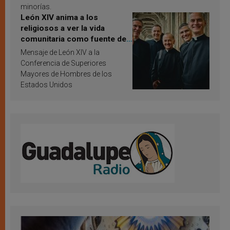
minorías.
León XIV anima a los
religiosos a ver la vida
comunitaria como fuente de
inspiración y santificación
Mensaje de León XIV a la
Conferencia de Superiores
Mayores de Hombres de los
Estados Unidos