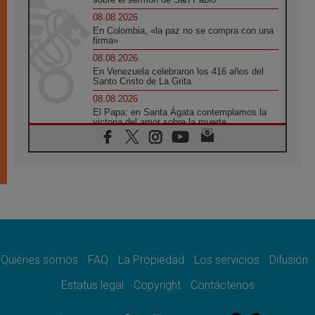
08.08.2026
En Colombia, «la paz no se compra con una
firma»
08.08.2026
En Venezuela celebraron los 416 años del
Santo Cristo de La Grita
08.08.2026
El Papa: en Santa Ágata contemplamos la
victoria del amor sobre la muerte
08.08.2026
León XIV visitará el Santuario de la Madre
del Buen Consejo de Genazzano
07.08.2026
Filipinas: el Vicariato Apostólico de Calapán
se convierte en diócesis
07.08.2026
Honduras: Los desplazados invisibles de una
crisis olvidada
Quiénes somos
FAQ
La Propiedad
Los servicios
Difusión
07.08.2026
Bokalic: "En Argentina el Papa León señalará
Estatus legal
Copyright
Contáctenos
el compromiso del cristiano"
07.08.2026