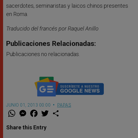
sacerdotes, seminaristas y laicos chinos presentes
en Roma.
Traducido del francés por Raquel Anillo
Publicaciones Relacionadas:
Publicaciones no relacionadas.
JUNIO 01, 2013 00:00
PAPAS
W
M
F
T
S
h
e
a
w
h
a
s
c
i
a
t
s
e
t
r
Share this Entry
s
e
b
t
e
A
n
o
e