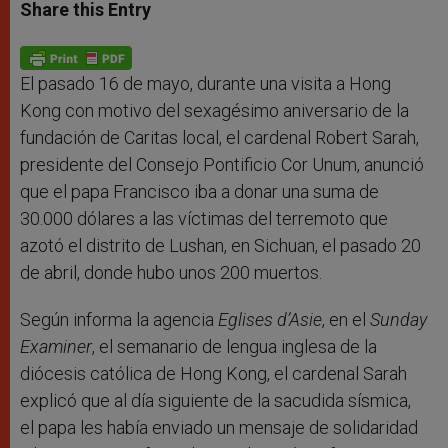
t
s
e
t
r
Share this Entry
s
e
b
t
e
A
n
o
e
p
g
o
r
p
e
k
r
El pasado 16 de mayo, durante una visita a Hong
Kong con motivo del sexagésimo aniversario de la
fundación de Caritas local, el cardenal Robert Sarah,
presidente del Consejo Pontificio Cor Unum, anunció
que el papa Francisco iba a donar una suma de
30.000 dólares a las víctimas del terremoto que
azotó el distrito de Lushan, en Sichuan, el pasado 20
de abril, donde hubo unos 200 muertos.
Según informa la agencia
Eglises d’Asie
, en el
Sunday
Examiner
, el semanario de lengua inglesa de la
diócesis católica de Hong Kong, el cardenal Sarah
explicó que al día siguiente de la sacudida sísmica,
el papa les había enviado un mensaje de solidaridad