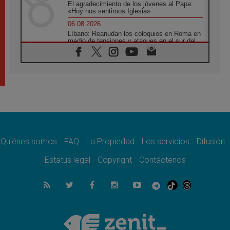
El agradecimiento de los jóvenes al Papa:
«Hoy nos sentimos Iglesia»
06.08.2026
Líbano: Reanudan los coloquios en Roma en
medio de tensiones y ataques en el sur del
país
06.08.2026
Hiroshima y Nagasaki, 81 años después.
Comienzan "Diez Días Oración por la Paz"
06.08.2026
Pizzaballa en Asís: los cristianos quieren
paz
06.08.2026
Sturla: La visita de León XIV será una buena
noticia para todo el Uruguay
Quiénes somos
FAQ
La Propiedad
Los servicios
Difusión
06.08.2026
Estatus legal
Copyright
Contáctenos
León XIV: La revolución del Evangelio
derriba los muros que separan
06.08.2026
La Iglesia en Ceuta: caridad y esperanza
frente al drama migratorio
06.08.2026
La visita del Papa a Perú será un tiempo de
gracia reconciliación y esperanza