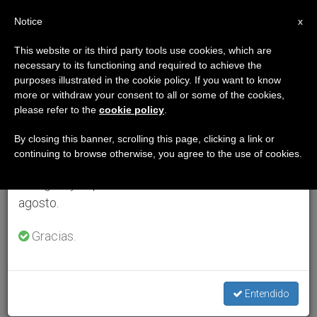
ES
Notice
×
x
Aviso importante
This website or its third party tools use cookies, which are
necessary to its functioning and required to achieve the
Del 27 de julio al 7 de agosto haremos la pausa
purposes illustrated in the cookie policy. If you want to know
anual, aprovechando que en el periodo de verano
more or withdraw your consent to all or some of the cookies,
please refer to the
cookie policy
.
se generan menos informaciones y también el
consumo de las mismas disminuye.
By closing this banner, scrolling this page, clicking a link or
continuing to browse otherwise, you agree to the use of cookies.
Retomamos el trabajo ordinario de las ediciones
en inglés y español de ZENIT el lunes 10 de
agosto.
Gracias.
Entendido