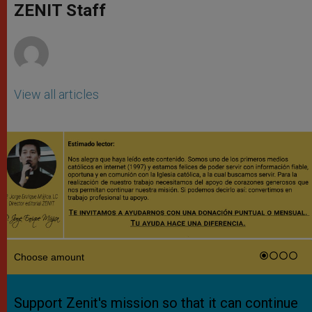
p
g
o
r
ZENIT Staff
p
e
k
r
View all articles