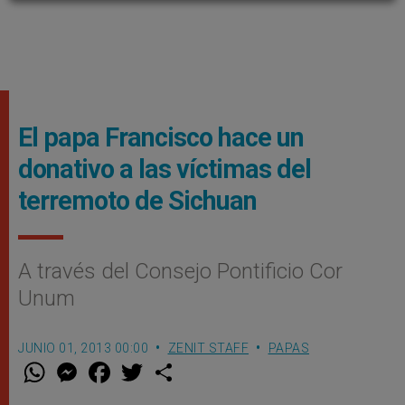
El papa Francisco hace un
donativo a las víctimas del
terremoto de Sichuan
A través del Consejo Pontificio Cor
Unum
JUNIO 01, 2013 00:00
ZENIT STAFF
PAPAS
W
M
F
T
S
h
e
a
w
h
a
s
c
i
a