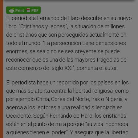
A
n
o
e
p
g
o
r
p
e
k
r
El periodista Fernando de Haro describe en su nuevo
libro, “Cristianos y leones”, la situación de millones
de cristianos que son perseguidos actualmente en
todo el mundo. “La persecución tiene dimensiones
enormes, se sea o no se sea creyente se puede
reconocer que es una de las mayores tragedias de
este comienzo del siglo XXI”, comenta el autor.
El periodista hace un recorrido por los países en los
que más se atenta contra la libertad religiosa, como
por ejemplo China, Corea del Norte, Irak o Nigeria, y
acerca a los lectores a una realidad silenciada en
Occidente. Según Fernando de Haro, los cristianos
están en el punto de mira porque “su vida incomoda
a quienes tienen el poder”. Y asegura que la libertad