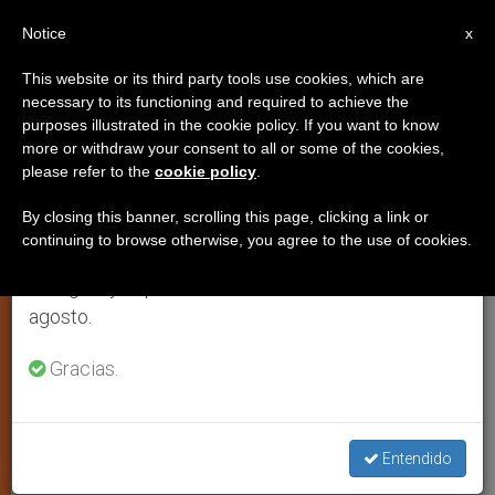
ES
Notice
×
x
Aviso importante
This website or its third party tools use cookies, which are
necessary to its functioning and required to achieve the
Del 27 de julio al 7 de agosto haremos la pausa
purposes illustrated in the cookie policy. If you want to know
''El cristianismo es la religión más
anual, aprovechando que en el periodo de verano
more or withdraw your consent to all or some of the cookies,
please refer to the
cookie policy
.
se generan menos informaciones y también el
perseguida del planeta''
consumo de las mismas disminuye.
By closing this banner, scrolling this page, clicking a link or
continuing to browse otherwise, you agree to the use of cookies.
Retomamos el trabajo ordinario de las ediciones
El periodista Fernando de Haro
en inglés y español de ZENIT el lunes 10 de
presenta su nuevo libro »Cristianos y
agosto.
leones»
Gracias.
JUNIO 05, 2013 00:00
ZENIT STAFF
JUSTICIA Y PAZ
W
M
F
T
S
h
e
a
w
h
a
s
c
i
a
Entendido
t
s
e
t
r
Share this Entry
s
e
b
t
e