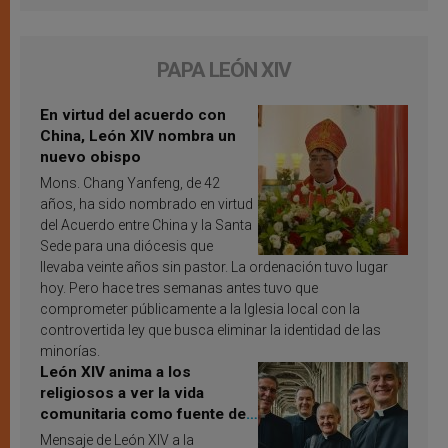
PAPA LEÓN XIV
En virtud del acuerdo con
China, León XIV nombra un
nuevo obispo
Mons. Chang Yanfeng, de 42
años, ha sido nombrado en virtud
del Acuerdo entre China y la Santa
Sede para una diócesis que
llevaba veinte años sin pastor. La ordenación tuvo lugar
hoy. Pero hace tres semanas antes tuvo que
comprometer públicamente a la Iglesia local con la
controvertida ley que busca eliminar la identidad de las
minorías.
León XIV anima a los
religiosos a ver la vida
comunitaria como fuente de
inspiración y santificación
Mensaje de León XIV a la