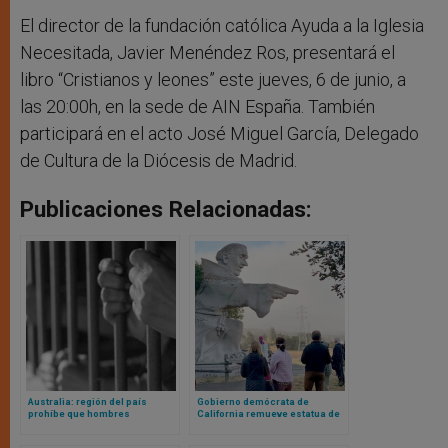
El director de la fundación católica Ayuda a la Iglesia
Necesitada, Javier Menéndez Ros, presentará el
libro “Cristianos y leones” este jueves, 6 de junio, a
las 20:00h, en la sede de AIN España. También
participará en el acto José Miguel García, Delegado
de Cultura de la Diócesis de Madrid.
Publicaciones Relacionadas:
Australia: región del país
Gobierno demócrata de
prohíbe que hombres
California remueve estatua de
biológicos que se
san Junípero Serra tras mentir
autoperciben mujeres vayan a
al afirmar haber consultado al