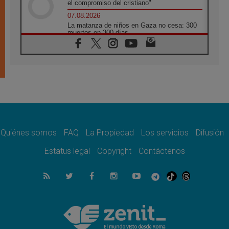
el compromiso del cristiano"
07.08.2026
La matanza de niños en Gaza no cesa: 300
muertos en 300 días
07.08.2026
Tagle: La guerra desfigura el mundo, solo la
revelación de Dios lo transfigura
07.08.2026
Presentada la Trienal de Arte de las
Universidades Católicas: «Exercises in
Empathy»
07.08.2026
Fortunatus Nwachukwu: la comunicación
como misión al servicio del Evangelio
Quiénes somos
FAQ
La Propiedad
Los servicios
Difusión
07.08.2026
Estatus legal
Copyright
Contáctenos
SIGNIS 2026, dar voz a las religiosas en el
espacio público
07.08.2026
Lanzan un proyecto de empoderamiento
digital para mujeres líderes en África
07.08.2026
Programa oficial del Viaje Apostólico del
Papa León XIV a Francia