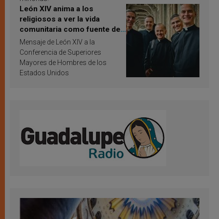
León XIV anima a los
religiosos a ver la vida
comunitaria como fuente de
inspiración y santificación
Mensaje de León XIV a la
Conferencia de Superiores
Mayores de Hombres de los
Estados Unidos