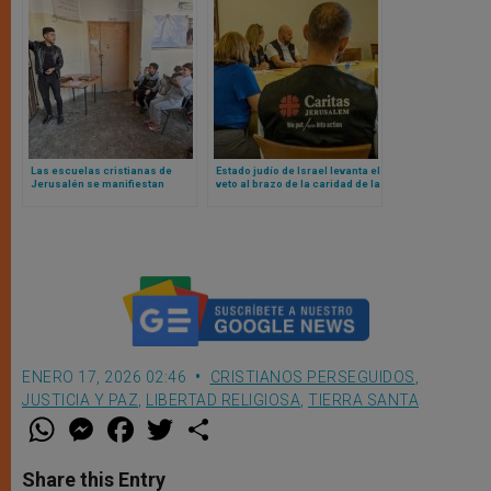
Las escuelas cristianas de
Estado judío de Israel levanta el
Jerusalén se manifiestan
veto al brazo de la caridad de la
contra las restricciones
Iglesia: Caritas podrá seguir
israelíes al profesorado
trabajando en Gaza
palestino
ENERO 17, 2026 02:46
CRISTIANOS PERSEGUIDOS
,
JUSTICIA Y PAZ
,
LIBERTAD RELIGIOSA
,
TIERRA SANTA
W
M
F
T
S
h
e
a
w
h
a
s
c
i
a
t
s
e
t
r
Share this Entry
s
e
b
t
e