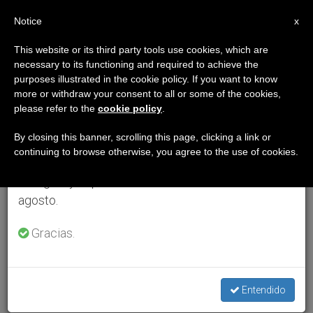
ES
Notice
×
x
Aviso importante
This website or its third party tools use cookies, which are
necessary to its functioning and required to achieve the
Del 27 de julio al 7 de agosto haremos la pausa
purposes illustrated in the cookie policy. If you want to know
anual, aprovechando que en el periodo de verano
more or withdraw your consent to all or some of the cookies,
please refer to the
cookie policy
.
se generan menos informaciones y también el
consumo de las mismas disminuye.
By closing this banner, scrolling this page, clicking a link or
continuing to browse otherwise, you agree to the use of cookies.
Retomamos el trabajo ordinario de las ediciones
en inglés y español de ZENIT el lunes 10 de
agosto.
Gracias.
Entendido