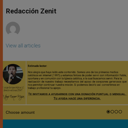
A
n
o
e
p
g
o
r
Redacción Zenit
p
e
k
r
View all articles