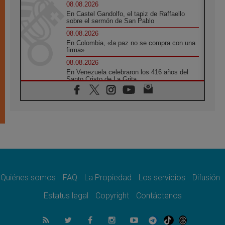
08.08.2026
En Castel Gandolfo, el tapiz de Raffaello
sobre el sermón de San Pablo
08.08.2026
En Colombia, «la paz no se compra con una
firma»
08.08.2026
En Venezuela celebraron los 416 años del
Santo Cristo de La Grita
08.08.2026
El Papa: en Santa Ágata contemplamos la
victoria del amor sobre la muerte
08.08.2026
León XIV visitará el Santuario de la Madre
del Buen Consejo de Genazzano
07.08.2026
Filipinas: el Vicariato Apostólico de Calapán
se convierte en diócesis
Quiénes somos
FAQ
La Propiedad
Los servicios
Difusión
07.08.2026
Honduras: Los desplazados invisibles de una
Estatus legal
Copyright
Contáctenos
crisis olvidada
07.08.2026
Bokalic: "En Argentina el Papa León señalará
el compromiso del cristiano"