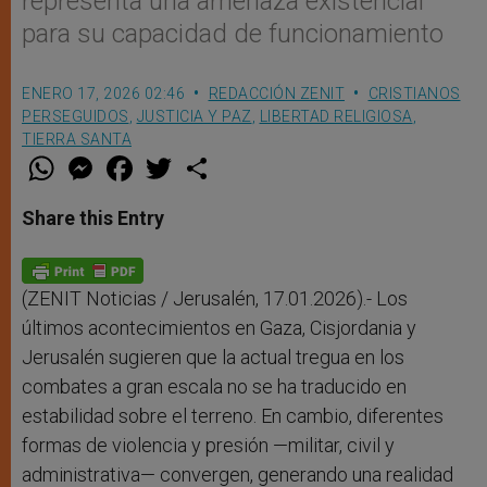
representa una amenaza existencial
para su capacidad de funcionamiento
ENERO 17, 2026 02:46
REDACCIÓN ZENIT
CRISTIANOS
PERSEGUIDOS
,
JUSTICIA Y PAZ
,
LIBERTAD RELIGIOSA
,
TIERRA SANTA
W
M
F
T
S
h
e
a
w
h
a
s
c
i
a
t
s
e
t
r
Share this Entry
s
e
b
t
e
A
n
o
e
p
g
o
r
p
e
k
r
(ZENIT Noticias / Jerusalén, 17.01.2026).- Los
últimos acontecimientos en Gaza, Cisjordania y
Jerusalén sugieren que la actual tregua en los
combates a gran escala no se ha traducido en
estabilidad sobre el terreno. En cambio, diferentes
formas de violencia y presión —militar, civil y
administrativa— convergen, generando una realidad