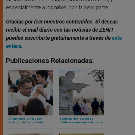
especialmente a los niños, con la peor parte.
Gracias por leer nuestros contenidos. Si deseas
recibir el mail diario con las noticias de ZENIT
puedes suscribirte gratuitamente a través de
este
enlace
.
Publicaciones Relacionadas:
Último pueblo cristiano
Gobierno demócrata de
histórico de Tierra Santa,
California remueve estatua de
amenazado de anexión por el
san Junípero Serra tras mentir
Estado judío de Israel
al afirmar haber consultado al
arzobispo de San Francisco