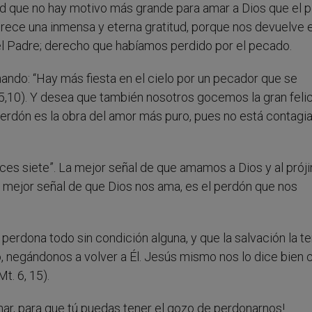
ad que no hay motivo más grande para amar a Dios que el 
ece una inmensa y eterna gratitud, porque nos devuelve e
del Padre; derecho que habíamos perdido por el pecado.
ando: “Hay más fiesta en el cielo por un pecador que se
15,10). Y desea que también nosotros gocemos la gran feli
perdón es la obra del amor más puro, pues no está contagi
ces siete”. La mejor señal de que amamos a Dios y al prój
 mejor señal de que Dios nos ama, es el perdón que nos
os perdona todo sin condición alguna, y que la salvación la 
negándonos a volver a Él. Jesús mismo nos lo dice bien c
t. 6, 15).
onar, para que tú puedas tener el gozo de perdonarnos!