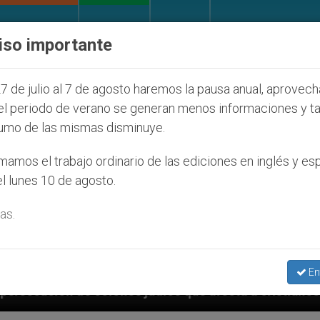
IGLESIA Y MUNDO
DOCUMENTOS
DONATIVOS
iso importante
7 de julio al 7 de agosto haremos la pausa anual, aprovec
el periodo de verano se generan menos informaciones y t
umo de las mismas disminuye.
amos el trabajo ordinario de las ediciones en inglés y es
l lunes 10 de agosto.
as.
En
judíos que afecta a cristianos (y no sólo) en Tierra 