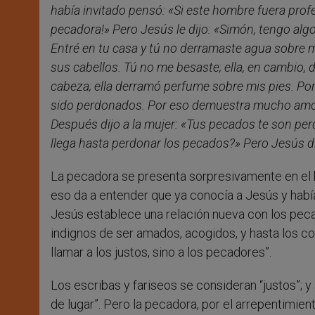
había invitado pensó: «Si este hombre fuera profet
pecadora!» Pero Jesús le dijo: «Simón, tengo algo
Entré en tu casa y tú no derramaste agua sobre m
sus cabellos. Tú no me besaste; ella, en cambio, 
cabeza; ella derramó perfume sobre mis pies. Po
sido perdonados. Por eso demuestra mucho amor.
Después dijo a la mujer: «Tus pecados te son pe
llega hasta perdonar los pecados?» Pero Jesús dij
La pecadora se presenta sorpresivamente en el ba
eso da a entender que ya conocía a Jesús y había
Jesús establece una relación nueva con los peca
indignos de ser amados, acogidos, y hasta los co
llamar a los justos, sino a los pecadores”.
Los escribas y fariseos se consideran “justos”; 
de lugar”. Pero la pecadora, por el arrepentimien