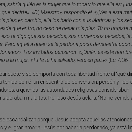
a, sabría quién es la mujer que lo toca y lo que ella es: ¡un
 que decirte». «Di, Maestro», respondió él. «¿Ves a esta mu
is pies; en cambio, ella los bañó con sus lágrimas y los se
desde que entró, no cesó de besar mis pies. Tú no ungiste 
r eso te digo que sus pecados, sus numerosos pecados, le
 Pero aquél a quien se le perdona poco, demuestra poco
rdonados». Los invitados pensaron: «¿Quién es este hombre
o a la mujer: «Tu fe te ha salvado, vete en paz»»
(Lc 7, 36—8
nquete y se comporta con toda libertad frente al “qué dir
 tenido con él un encuentro de conversión, perdón y liber
dores, a quienes las autoridades religiosas consideraban
nsideraban malditos. Por eso Jesús aclara: “No he venido 
y se escandalizan porque Jesús acepta aquellas atenciones
to y el gran amor a Jesús por haberla perdonado, ya está li