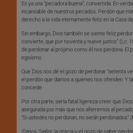
Es ya una “pecadora buena”, convertida. En verd
incansable de nuestros pecados. Perdón que mer
derecho a la vida eternamente feliz en la Casa 
Sin embargo, Dios también se siente feliz perdon
convierte, que por noventa y nueve justos” (Lc. 
de perdonar al prójimo como él nos perdona. El 
egoísmo.
Que Dios nos dé el gozo de perdonar “setenta ve
el perdón que damos a quienes nos ofenden. Y la
concede.
Por otra parte, sería fatal ligereza creer que Di
asegurada por más que nos aferremos al pecado, 
“Si ustedes no perdonan, no serán perdonados” (M
¡Danos, Señor, la gracia y el gozo de saber perd