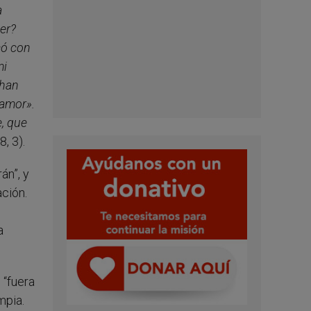
a
jer?
có con
mi
 han
 amor».
, que
, 3).
án”, y
ación.
a
 “fuera
mpia.