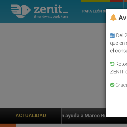
PAPA LEÓN XIV
ROMA
Av
Del 2
que en 
el cons
Retom
ZENIT e
Graci
iden ayuda a Marco Rubio ante persecución de colonos 
ACTUALIDAD