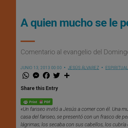
A quien mucho se le 
Comentario al evangelio del Domingo
JUNIO 13, 2013 00:00
JESÚS ÁLVAREZ
ESPIRITUA
W
M
F
T
S
h
e
a
w
h
a
s
c
i
a
t
s
e
t
r
Share this Entry
s
e
b
t
e
A
n
o
e
p
g
o
r
p
e
k
«Un fariseo invitó a Jesús a comer con él. Una m
r
casa del fariseo, se presentó con un frasco de p
lágrimas; los secaba con sus cabellos, los cubría 