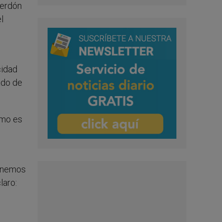
perdón
l
cidad
ado de
imo es
tenemos
laro: