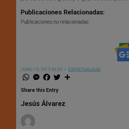
Publicaciones Relacionadas:
Publicaciones no relacionadas.
JUNIO 13, 2013 00:00
ESPIRITUALIDAD
W
M
F
T
S
h
e
a
w
h
a
s
c
i
a
t
s
e
t
r
Share this Entry
s
e
b
t
e
A
n
o
e
p
g
o
r
Jesús Álvarez
p
e
k
r