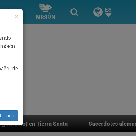
ES
×
MISIÓN
hando
ambién
pañol de
tendido
Santa
Sacerdotes alemanes fieles al Papa contes