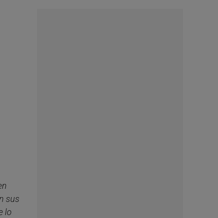
en
on sus
e lo