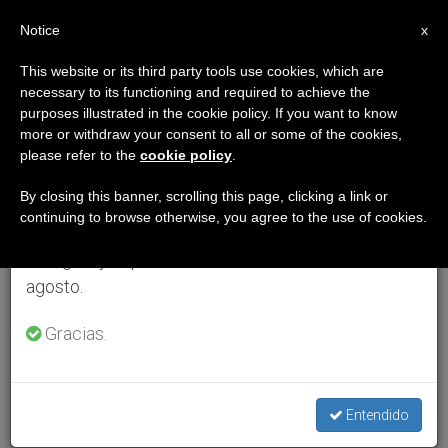
ES
Notice
×
x
Aviso importante
This website or its third party tools use cookies, which are
necessary to its functioning and required to achieve the
Del 27 de julio al 7 de agosto haremos la pausa
purposes illustrated in the cookie policy. If you want to know
anual, aprovechando que en el periodo de verano
more or withdraw your consent to all or some of the cookies,
please refer to the
cookie policy
.
se generan menos informaciones y también el
consumo de las mismas disminuye.
By closing this banner, scrolling this page, clicking a link or
continuing to browse otherwise, you agree to the use of cookies.
Retomamos el trabajo ordinario de las ediciones
en inglés y español de ZENIT el lunes 10 de
agosto.
Gracias.
Entendido