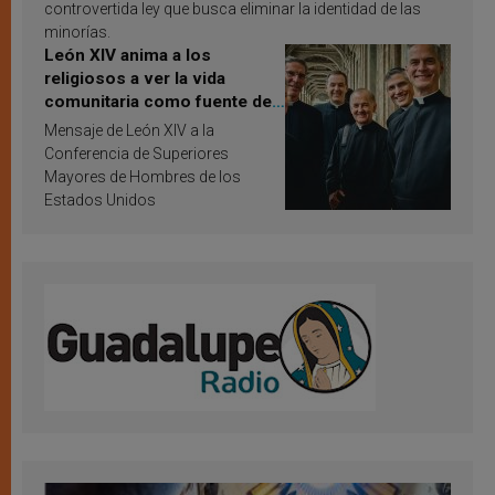
controvertida ley que busca eliminar la identidad de las
minorías.
León XIV anima a los
religiosos a ver la vida
comunitaria como fuente de
inspiración y santificación
Mensaje de León XIV a la
Conferencia de Superiores
Mayores de Hombres de los
Estados Unidos