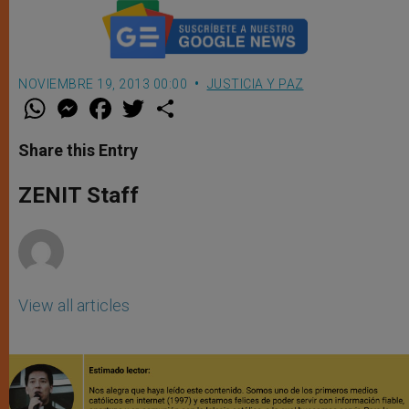
NOVIEMBRE 19, 2013 00:00
JUSTICIA Y PAZ
W
M
F
T
S
h
e
a
w
h
a
s
c
i
a
t
s
e
t
r
Share this Entry
s
e
b
t
e
A
n
o
e
p
g
o
r
ZENIT Staff
p
e
k
r
View all articles