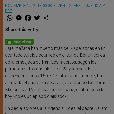
NOVIEMBRE 19, 2013 00:00
ZENIT STAFF
JUSTICIA Y
PAZ
W
M
F
T
S
h
e
a
w
h
a
s
c
i
a
t
s
e
t
r
Share this Entry
s
e
b
t
e
A
n
o
e
p
g
o
r
p
e
k
r
Esta mañana han muerto más de 20 personas en un
atentado suicida ocurrido en el sur de Beirut, cerca
de la embajada de Irán. Los muertos, según los
primeros datos oficiales, son 23 y los heridos
ascienden a unos 150. «Desafortunadamente», ha
afirmado el padre Paul Karam, director de las Obras
Misionarias Pontificias en el Líbano, el atentado de
hoy «no es un episodio aislado».
En declaraciones a la Agencia Fides, el padre Karam