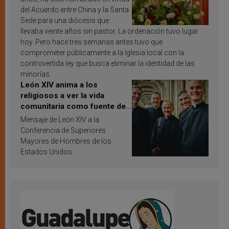
del Acuerdo entre China y la Santa
Sede para una diócesis que
llevaba veinte años sin pastor. La ordenación tuvo lugar
hoy. Pero hace tres semanas antes tuvo que
comprometer públicamente a la Iglesia local con la
controvertida ley que busca eliminar la identidad de las
minorías.
León XIV anima a los
religiosos a ver la vida
comunitaria como fuente de
inspiración y santificación
Mensaje de León XIV a la
Conferencia de Superiores
Mayores de Hombres de los
Estados Unidos