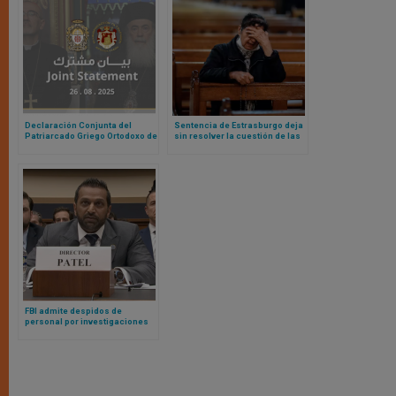
Declaración Conjunta del
Sentencia de Estrasburgo deja
Patriarcado Griego Ortodoxo de
sin resolver la cuestión de las
Jerusalén y del Patriarcado
restricciones al culto y misas
Latino de Jerusalén ante
durante pandemia
invasión total de Gaza por parte
de Israel
FBI admite despidos de
personal por investigaciones
contra católicos en la
administración Biden