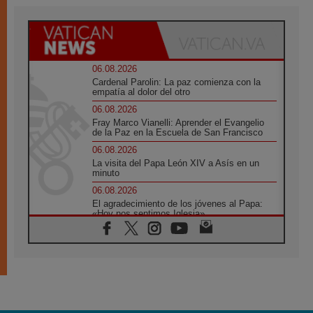
06.08.2026
Cardenal Parolin: La paz comienza con la
empatía al dolor del otro
06.08.2026
Fray Marco Vianelli: Aprender el Evangelio
de la Paz en la Escuela de San Francisco
06.08.2026
La visita del Papa León XIV a Asís en un
minuto
06.08.2026
El agradecimiento de los jóvenes al Papa:
«Hoy nos sentimos Iglesia»
06.08.2026
Líbano: Reanudan los coloquios en Roma en
medio de tensiones y ataques en el sur del
país
06.08.2026
Hiroshima y Nagasaki, 81 años después.
Comienzan "Diez Días Oración por la Paz"