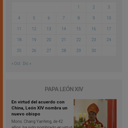
1
2
3
4
5
6
7
8
9
10
11
12
13
14
15
16
17
18
19
20
21
22
23
24
25
26
27
28
29
30
« Oct
Dic »
PAPA LEÓN XIV
En virtud del acuerdo con
China, León XIV nombra un
nuevo obispo
Mons. Chang Yanfeng, de 42
años, ha sido nombrado en virtud