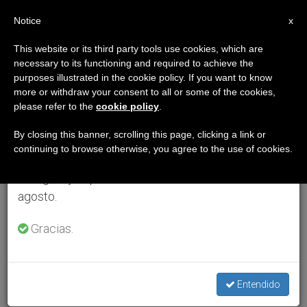
ES
Notice
×
x
Aviso importante
This website or its third party tools use cookies, which are
necessary to its functioning and required to achieve the
Del 27 de julio al 7 de agosto haremos la pausa
purposes illustrated in the cookie policy. If you want to know
anual, aprovechando que en el periodo de verano
more or withdraw your consent to all or some of the cookies,
please refer to the
cookie policy
.
se generan menos informaciones y también el
consumo de las mismas disminuye.
By closing this banner, scrolling this page, clicking a link or
continuing to browse otherwise, you agree to the use of cookies.
Retomamos el trabajo ordinario de las ediciones
en inglés y español de ZENIT el lunes 10 de
agosto.
Gracias.
Entendido