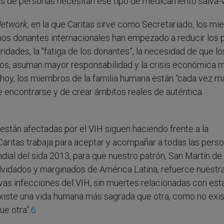
es de personas necesitan ese tipo de medicamento salva-v
Network
, en la que Caritas sirve como Secretariado, los m
unos donantes internacionales han empezado a reducir los 
idades, la “fatiga de los donantes”, la necesidad de que lo
os, asuman mayor responsabilidad y la crisis económica m
hoy, los miembros de la familia humana están “cada vez m
 encontrarse y de crear ámbitos reales de auténtica
stán afectadas por el VIH siguen haciendo frente a la
. Caritas trabaja para aceptar y acompañar a todas las pers
ial del sida 2013, para que nuestro patrón, San Martín de
olvidados y marginados de América Latina, refuerce nuestr
vas infecciones del VIH, sin muertes relacionadas con est
xiste una vida humana más sagrada que otra, como no exis
ue otra”.
6