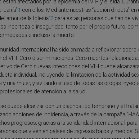
o están afectados por la epidemia del VIH y el sida. Duran
ercanía”
1
con ellos. Mediante nuestras “acción directa” en
l amor de la Iglesia”
2
para estas personas que han de viv
sa incerteza e inseguridad, tanto por el propio futuro, com
fermedades e incluso la muerte.
omunidad internacional ha sido animada a reflexionar sobre 
r el VIH. Cero discriminaciones. Cero muertes relacionada
bjetivo de Cero nuevas infecciones del VIH puede alcanzar
ucta individual, incluyendo la limitación de la actividad se
 y una mujer, y evitando el uso de todas las drogas inyect
rofesionales de atención a la salud.
 se puede alcanzar con un diagnóstico temprano y el trat
alizado acciones de incidencia, a través de la campaña “HA
hos progresos, gracias a la solidaridad internacional, para
ersonas que viven en países de ingresos bajos y medios. S