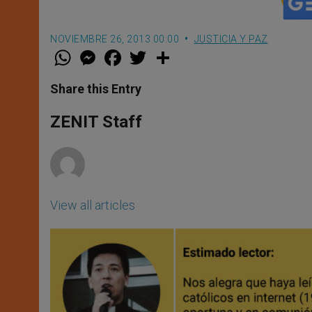
NOVIEMBRE 26, 2013 00:00
JUSTICIA Y PAZ
W
M
F
T
S
h
e
a
w
h
a
s
c
i
a
t
s
e
t
r
Share this Entry
s
e
b
t
e
A
n
o
e
p
g
o
r
ZENIT Staff
p
e
k
r
View all articles