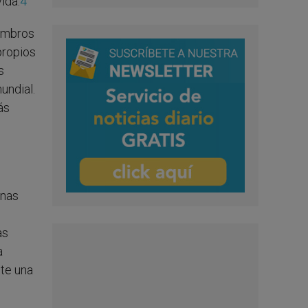
ida.
4
iembros
propios
s
undial.
ás
onas
as
a
te una