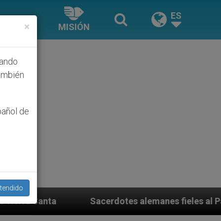
ES
×
MISIÓN
hando
ambién
pañol de
tendido
acerdotes alemanes fieles al Papa contestan a su propi