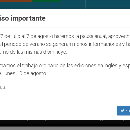
IGLESIA Y MUNDO
DOCUMENTOS
DONATIVOS
iso importante
7 de julio al 7 de agosto haremos la pausa anual, aprovec
el periodo de verano se generan menos informaciones y t
umo de las mismas disminuye.
amos el trabajo ordinario de las ediciones en inglés y es
l lunes 10 de agosto.
as.
En
cta a cristianos (y no sólo) en Tierra Santa
S