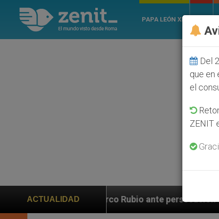
PAPA LEÓN XIV
ROMA
Av
Del 2
que en 
el cons
Retom
ZENIT e
Graci
arco Rubio ante persecución de colonos judíos que afe
ACTUALIDAD