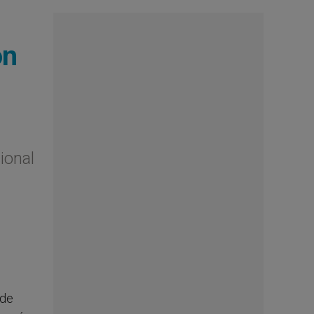
on
ional
 de