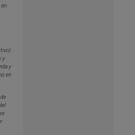
, en
ivo) .
s y
ida y
mo en
 de
del
se
er