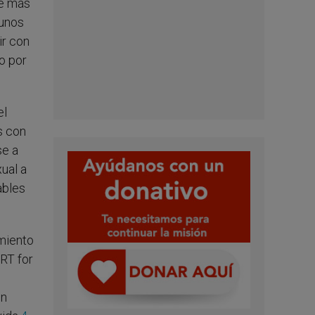
te más
 unos
ir con
o por
el
s con
se a
xual a
ables
amiento
ART for
in