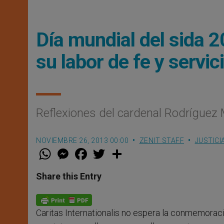
Dí­a mundial del sida 
su labor de fe y servic
Reflexiones del cardenal Rodríguez M
NOVIEMBRE 26, 2013 00:00
ZENIT STAFF
JUSTICI
W
M
F
T
S
h
e
a
w
h
a
s
c
i
a
t
s
e
t
r
Share this Entry
s
e
b
t
e
A
n
o
e
p
g
o
r
p
e
k
Caritas Internationalis no espera la conmemorac
r