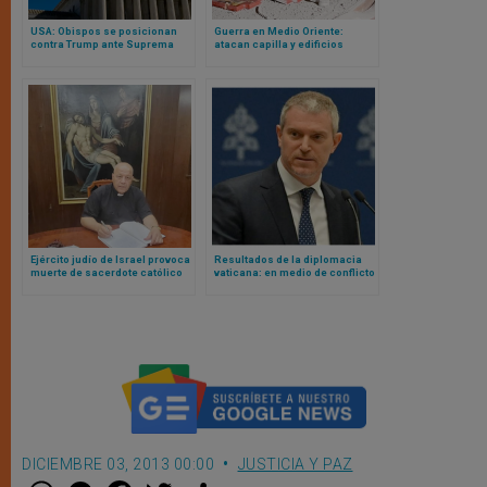
USA: Obispos se posicionan
Guerra en Medio Oriente:
contra Trump ante Suprema
atacan capilla y edificios
Corte y alegan a favor de
eclesiásticos en Irak
nacionalidad por nacimiento
Ejército judío de Israel provoca
Resultados de la diplomacia
muerte de sacerdote católico
vaticana: en medio de conflicto
en Líbano y desplaza a miles
con USA, Cuba liberará presos
de católicos del sur del país
DICIEMBRE 03, 2013 00:00
JUSTICIA Y PAZ
W
M
F
T
S