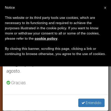
ES
Notice
×
x
Aviso importante
This website or its third party tools use cookies, which are
necessary to its functioning and required to achieve the
Del 27 de julio al 7 de agosto haremos la pausa
purposes illustrated in the cookie policy. If you want to know
Siria: islámicos secuestran a 12
anual, aprovechando que en el periodo de verano
more or withdraw your consent to all or some of the cookies,
please refer to the
cookie policy
.
se generan menos informaciones y también el
religiosas ortodoxas
consumo de las mismas disminuye.
By closing this banner, scrolling this page, clicking a link or
continuing to browse otherwise, you agree to the use of cookies.
Retomamos el trabajo ordinario de las ediciones
Durante la irrupción de un grupo de
en inglés y español de ZENIT el lunes 10 de
hombres armados en el monasterio. El
agosto.
nuncio apostólico en Damasco pide
oraciones
Gracias.
DICIEMBRE 03, 2013 00:00
ZENIT STAFF
JUSTICIA Y
PAZ
Entendido
W
M
F
T
S
h
e
a
w
h