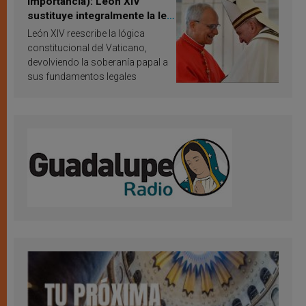
importancia): León XIV
sustituye integralmente la ley
vaticana de Papa Francisco
León XIV reescribe la lógica
constitucional del Vaticano,
devolviendo la soberanía papal a
sus fundamentos legales