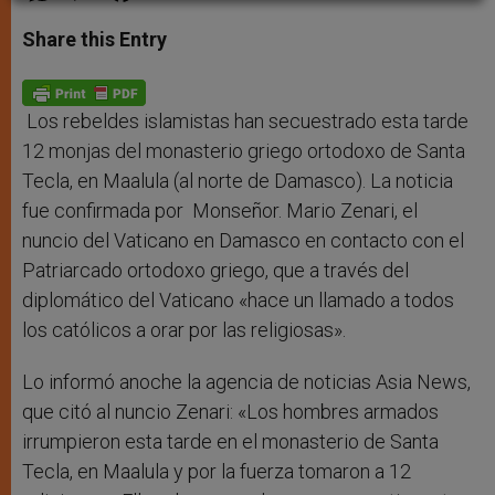
a
s
c
i
a
t
s
e
t
r
Share this Entry
s
e
b
t
e
A
n
o
e
p
g
o
r
p
e
k
r
Los rebeldes islamistas han secuestrado esta tarde
12 monjas del monasterio griego ortodoxo de Santa
Tecla, en Maalula (al norte de Damasco). La noticia
fue confirmada por Monseñor. Mario Zenari, el
nuncio del Vaticano en Damasco en contacto con el
Patriarcado ortodoxo griego, que a través del
diplomático del Vaticano «hace un llamado a todos
los católicos a orar por las religiosas».
Lo informó anoche la agencia de noticias Asia News,
que citó al nuncio Zenari: «Los hombres armados
irrumpieron esta tarde en el monasterio de Santa
Tecla, en Maalula y por la fuerza tomaron a 12