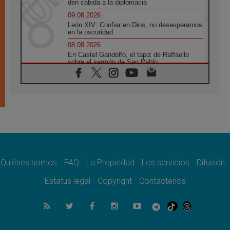
den cabida a la diplomacia
09.08.2026
León XIV: Confiar en Dios, no desesperarnos
en la oscuridad
08.08.2026
En Castel Gandolfo, el tapiz de Raffaello
sobre el sermón de San Pablo
08.08.2026
En Colombia, «la paz no se compra con una
firma»
08.08.2026
En Venezuela celebraron los 416 años del
Santo Cristo de La Grita
08.08.2026
El Papa: en Santa Ágata contemplamos la
victoria del amor sobre la muerte
Quiénes somos
FAQ
La Propiedad
Los servicios
Difusión
08.08.2026
León XIV visitará el Santuario de la Madre
Estatus legal
Copyright
Contáctenos
del Buen Consejo de Genazzano
07.08.2026
Filipinas: el Vicariato Apostólico de Calapán
se convierte en diócesis
07.08.2026