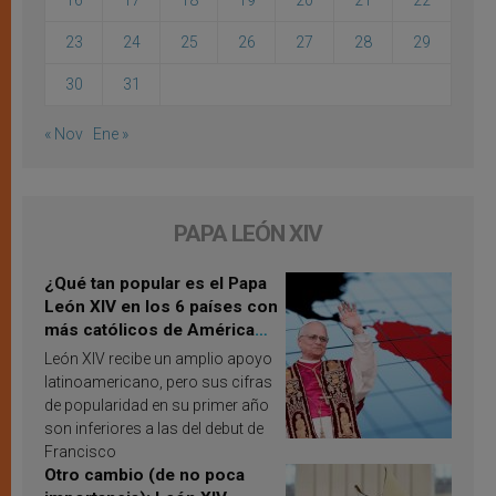
16
17
18
19
20
21
22
23
24
25
26
27
28
29
30
31
« Nov
Ene »
PAPA LEÓN XIV
¿Qué tan popular es el Papa
León XIV en los 6 países con
más católicos de América
Latina en 2026? Publican
León XIV recibe un amplio apoyo
resultados de investigación
latinoamericano, pero sus cifras
de popularidad en su primer año
son inferiores a las del debut de
Francisco
Otro cambio (de no poca