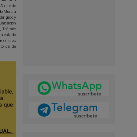
Social de
 de Murcia
irigido y
unicación
, Trámite
 ha estado
lmente es
tólica de