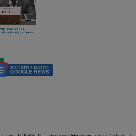
mite despidos de
al por investigaciones
 católicos en la
istración Biden
 con más de 15 años de experiencia en la información religiosa. A lo largo de s