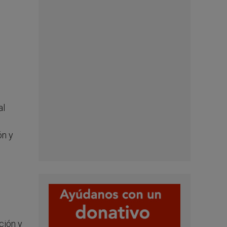
al
ón y
ción y