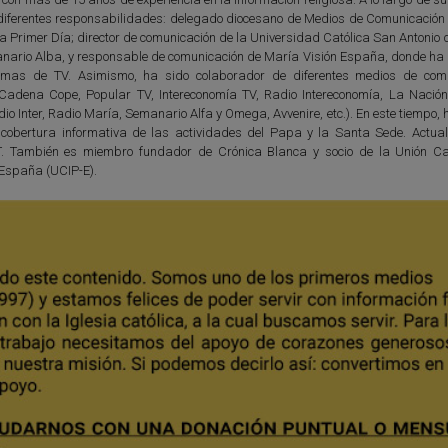
diferentes responsabilidades: delegado diocesano de Medios de Comunicación 
ta Primer Día; director de comunicación de la Universidad Católica San Antonio
anario Alba, y responsable de comunicación de María Visión España, donde ha d
amas de TV. Asimismo, ha sido colaborador de diferentes medios de com
 (Cadena Cope, Popular TV, Intereconomía TV, Radio Intereconomía, La Nación
io Inter, Radio María, Semanario Alfa y Omega, Avvenire, etc.). En este tiempo,
 cobertura informativa de las actividades del Papa y la Santa Sede. Actua
T. También es miembro fundador de Crónica Blanca y socio de la Unión Ca
 España (UCIP-E).