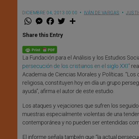
DICIEMBRE 04, 2013 00:00
IVÁN DE VARGAS
JUSTI
W
M
F
T
S
h
e
a
w
h
a
s
c
i
a
t
s
e
t
r
Share this Entry
s
e
b
t
e
A
n
o
e
p
g
o
r
p
e
k
La Fundación para el Análisis y los Estudios Soc
r
persecución de los cristianos en el siglo XXI”
rea
Academia de Ciencias Morales y Políticas. “Los 
religiosa, constituyen hoy en día un grupo per
ayuda”, afirma el autor de este estudio.
Los ataques y vejaciones que sufren los seguido
muestras especialmente violentas de una tendenc
contemporánea y no pueden ser entendidas como 
El informe señala también que “la actual persecuc