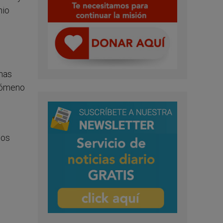
nio
unas
enómeno
los