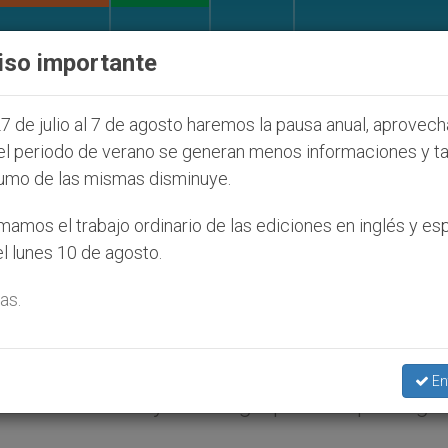
IGLESIA Y MUNDO
DOCUMENTOS
DONATIVOS
iso importante
 afecta a cristianos (y no sólo) en Tierra Santa
7 de julio al 7 de agosto haremos la pausa anual, aprovec
el periodo de verano se generan menos informaciones y t
umo de las mismas disminuye.
ianos son asesinados por
amos el trabajo ordinario de las ediciones en inglés y es
l lunes 10 de agosto.
as.
ataques y vejaciones que sufren los seguid
En
es aisladas. Hoy son el grupo más persegui