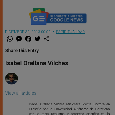
DICIEMBRE 30, 2013 00:00
ESPIRITUALIDAD
W
M
F
T
S
h
e
a
w
h
a
s
c
i
a
t
s
e
t
r
Share this Entry
s
e
b
t
e
A
n
o
e
p
g
o
r
Isabel Orellana Vilches
p
e
k
r
View all articles
Isabel Orellana Vilches Misionera idente. Doctora en
Filosofía por la Universidad Autónoma de Barcelona
con la tesis Realismo y progreso científico en la