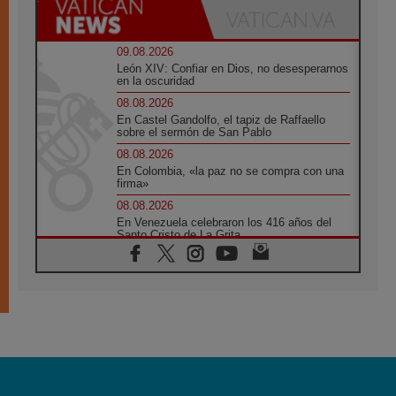
09.08.2026
León XIV: Confiar en Dios, no desesperarnos
en la oscuridad
08.08.2026
En Castel Gandolfo, el tapiz de Raffaello
sobre el sermón de San Pablo
08.08.2026
En Colombia, «la paz no se compra con una
firma»
08.08.2026
En Venezuela celebraron los 416 años del
Santo Cristo de La Grita
08.08.2026
El Papa: en Santa Ágata contemplamos la
victoria del amor sobre la muerte
08.08.2026
León XIV visitará el Santuario de la Madre
del Buen Consejo de Genazzano
07.08.2026
Filipinas: el Vicariato Apostólico de Calapán
se convierte en diócesis