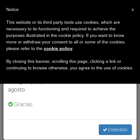
ES
Notice
×
x
Aviso importante
This website or its third party tools use cookies, which are
necessary to its functioning and required to achieve the
Del 27 de julio al 7 de agosto haremos la pausa
purposes illustrated in the cookie policy. If you want to know
anual, aprovechando que en el periodo de verano
more or withdraw your consent to all or some of the cookies,
please refer to the
cookie policy
.
se generan menos informaciones y también el
consumo de las mismas disminuye.
By closing this banner, scrolling this page, clicking a link or
continuing to browse otherwise, you agree to the use of cookies.
Retomamos el trabajo ordinario de las ediciones
en inglés y español de ZENIT el lunes 10 de
agosto.
Gracias.
Entendido