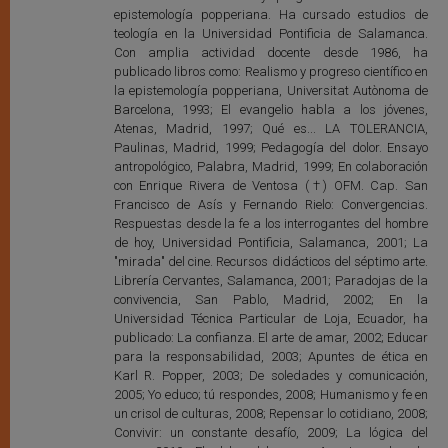
epistemología popperiana. Ha cursado estudios de
teología en la Universidad Pontificia de Salamanca.
Con amplia actividad docente desde 1986, ha
publicado libros como: Realismo y progreso científico en
la epistemología popperiana, Universitat Autònoma de
Barcelona, 1993; El evangelio habla a los jóvenes,
Atenas, Madrid, 1997; Qué es... LA TOLERANCIA,
Paulinas, Madrid, 1999; Pedagogía del dolor. Ensayo
antropológico, Palabra, Madrid, 1999; En colaboración
con Enrique Rivera de Ventosa (†) OFM. Cap. San
Francisco de Asís y Fernando Rielo: Convergencias.
Respuestas desde la fe a los interrogantes del hombre
de hoy, Universidad Pontificia, Salamanca, 2001; La
"mirada" del cine. Recursos didácticos del séptimo arte.
Librería Cervantes, Salamanca, 2001; Paradojas de la
convivencia, San Pablo, Madrid, 2002; En la
Universidad Técnica Particular de Loja, Ecuador, ha
publicado: La confianza. El arte de amar, 2002; Educar
para la responsabilidad, 2003; Apuntes de ética en
Karl R. Popper, 2003; De soledades y comunicación,
2005; Yo educo; tú respondes, 2008; Humanismo y fe en
un crisol de culturas, 2008; Repensar lo cotidiano, 2008;
Convivir: un constante desafío, 2009; La lógica del