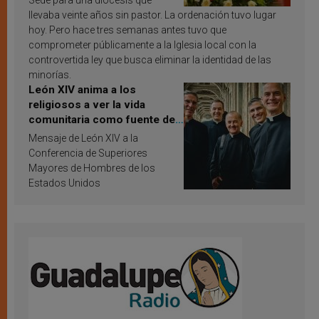
Sede para una diócesis que
llevaba veinte años sin pastor. La ordenación tuvo lugar
hoy. Pero hace tres semanas antes tuvo que
comprometer públicamente a la Iglesia local con la
controvertida ley que busca eliminar la identidad de las
minorías.
León XIV anima a los
religiosos a ver la vida
comunitaria como fuente de
inspiración y santificación
Mensaje de León XIV a la
Conferencia de Superiores
Mayores de Hombres de los
Estados Unidos