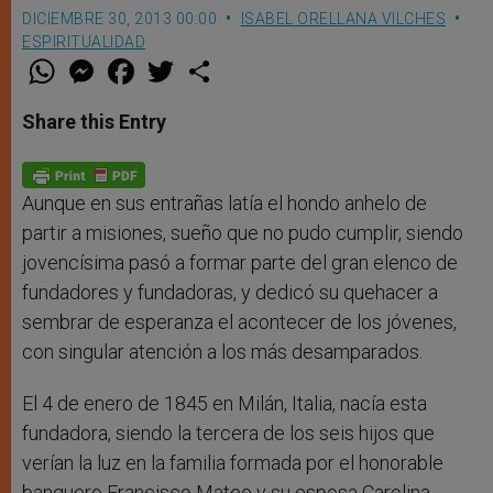
DICIEMBRE 30, 2013 00:00
ISABEL ORELLANA VILCHES
ESPIRITUALIDAD
W
M
F
T
S
h
e
a
w
h
a
s
c
i
a
t
s
e
t
r
Share this Entry
s
e
b
t
e
A
n
o
e
p
g
o
r
p
e
k
r
Aunque en sus entrañas latía el hondo anhelo de
partir a misiones, sueño que no pudo cumplir, siendo
jovencísima pasó a formar parte del gran elenco de
fundadores y fundadoras, y dedicó su quehacer a
sembrar de esperanza el acontecer de los jóvenes,
con singular atención a los más desamparados.
El 4 de enero de 1845 en Milán, Italia, nacía esta
fundadora, siendo la tercera de los seis hijos que
verían la luz en la familia formada por el honorable
banquero Francisco Mateo y su esposa Carolina