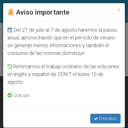
ES
×
Aviso importante
Del 27 de julio al 7 de agosto haremos la pausa
DÍA
anual, aprovechando que en el periodo de verano
Febrero 19th, 2014
se generan menos informaciones y también el
consumo de las mismas disminuye.
ÚLTIMAS NOTICIAS
Retomamos el trabajo ordinario de las ediciones
en inglés y español de ZENIT el lunes 10 de
agosto.
El Papa bendice una imagen de S. Bárbara. Visitará los
yacimientos mineros argentinos
Gracias.
FEB 19, 2014 00:00
SERGIO MORA
Entendido