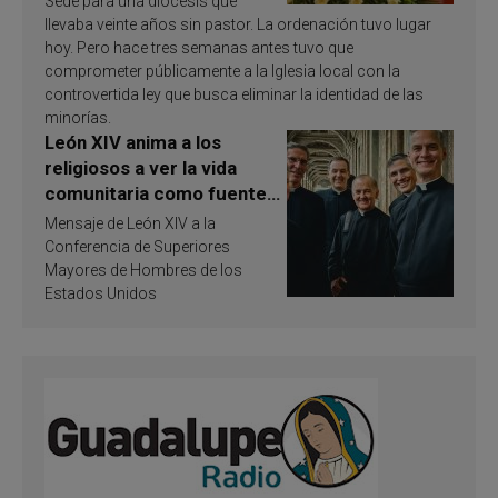
Sede para una diócesis que
llevaba veinte años sin pastor. La ordenación tuvo lugar
hoy. Pero hace tres semanas antes tuvo que
comprometer públicamente a la Iglesia local con la
controvertida ley que busca eliminar la identidad de las
minorías.
León XIV anima a los
religiosos a ver la vida
comunitaria como fuente
de inspiración y
Mensaje de León XIV a la
santificación
Conferencia de Superiores
Mayores de Hombres de los
Estados Unidos