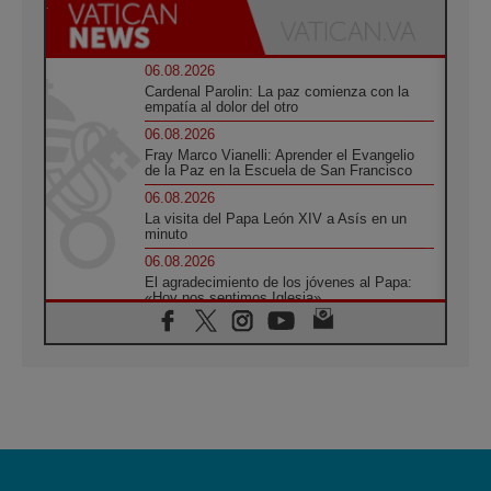
06.08.2026
Cardenal Parolin: La paz comienza con la
empatía al dolor del otro
06.08.2026
Fray Marco Vianelli: Aprender el Evangelio
de la Paz en la Escuela de San Francisco
06.08.2026
La visita del Papa León XIV a Asís en un
minuto
06.08.2026
El agradecimiento de los jóvenes al Papa:
«Hoy nos sentimos Iglesia»
06.08.2026
Líbano: Reanudan los coloquios en Roma en
medio de tensiones y ataques en el sur del
país
06.08.2026
Hiroshima y Nagasaki, 81 años después.
Comienzan "Diez Días Oración por la Paz"
06.08.2026
Pizzaballa en Asís: los cristianos quieren