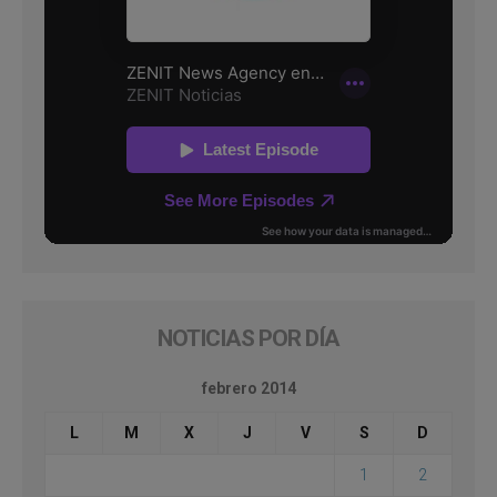
NOTICIAS POR DÍA
febrero 2014
L
M
X
J
V
S
D
1
2