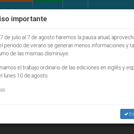
IGLESIA Y MUNDO
DOCUMENTOS
DONATIVOS
iso importante
e la Juventud Seúl 2027
ONU se pronuncia ante
7 de julio al 7 de agosto haremos la pausa anual, aprovec
el periodo de verano se generan menos informaciones y t
umo de las mismas disminuye.
amos el trabajo ordinario de las ediciones en inglés y es
l lunes 10 de agosto.
as.
En
visita de Juan Pablo II al Cusco