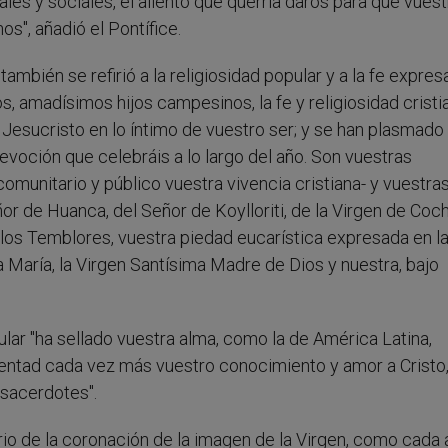
les y sociales, el aliento que querría daros para que vuest
s", añadió el Pontífice.
ambién se refirió a la religiosidad popular y a la fe expre
s, amadísimos hijos campesinos, la fe y religiosidad cristi
esucristo en lo íntimo de vuestro ser; y se han plasmado 
evoción que celebráis a lo largo del año. Son vuestras
omunitario y público vuestra vivencia cristiana- y vuestra
or de Huanca, del Señor de Koylloriti, de la Virgen de Coc
 los Temblores, vuestra piedad eucarística expresada en l
ía María, la Virgen Santísima Madre de Dios y nuestra, bajo
lar "ha sellado vuestra alma, como la de América Latina,
mentad cada vez más vuestro conocimiento y amor a Cristo
 sacerdotes".
rio de la coronación de la imagen de la Virgen, como cada 