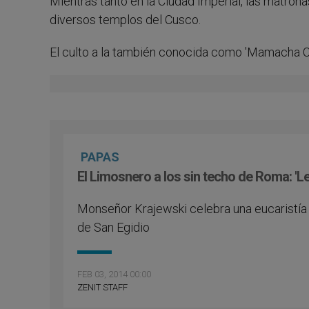
Mientras tanto en la Ciudad Imperial, las matro
diversos templos del Cusco.
El culto a la también conocida como 'Mamacha Ca
PAPAS
El Limosnero a los sin techo de Roma: 'Le
Monseñor Krajewski celebra una eucaristí­
de San Egidio
FEB 03, 2014 00:00
ZENIT STAFF