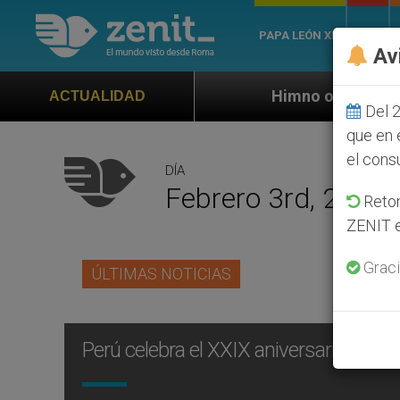
PAPA LEÓN XIV
ROMA
Av
Himno oficial de la Jornada Mundial d
ACTUALIDAD
Del 2
que en 
el cons
DÍA
Febrero 3rd, 2014
Retom
ZENIT e
Graci
ÚLTIMAS NOTICIAS
Perú celebra el XXIX aniversario de la 