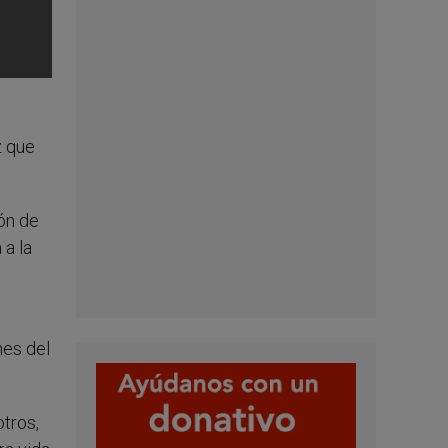
z que
ón de
 a la
nes del
otros,