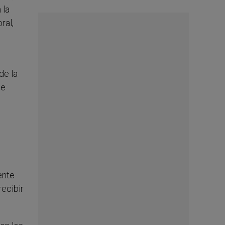
 la
ral,
de la
ue
ente
recibir