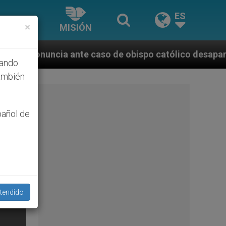
ES
×
MISIÓN
 caso de obispo católico desaparecido por la dictadu
hando
ambién
pañol de
tendido