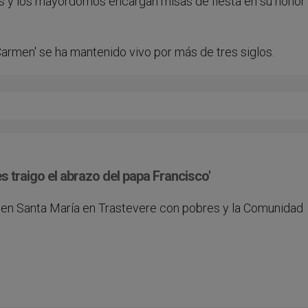
nas y los mayordomos encargan misas de fiesta en su honor 
rmen' se ha mantenido vivo por más de tres siglos.
s traigo el abrazo del papa Francisco'
a en Santa María en Trastevere con pobres y la Comunidad