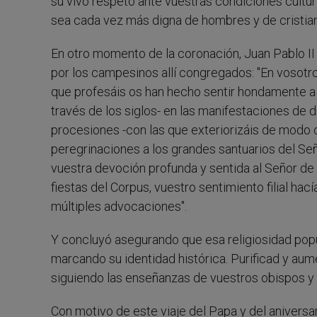
su vivo respeto ante vuestras condiciones cultura
sea cada vez más digna de hombres y de cristiano
En otro momento de la coronación, Juan Pablo II t
por los campesinos allí congregados: "En vosotro
que profesáis os han hecho sentir hondamente a J
través de los siglos- en las manifestaciones de d
procesiones -con las que exteriorizáis de modo c
peregrinaciones a los grandes santuarios del Señ
vuestra devoción profunda y sentida al Señor de
fiestas del Corpus, vuestro sentimiento filial hac
múltiples advocaciones".
Y concluyó asegurando que esa religiosidad popu
marcando su identidad histórica. Purificad y au
siguiendo las enseñanzas de vuestros obispos y
Con motivo de este viaje del Papa y del aniversa