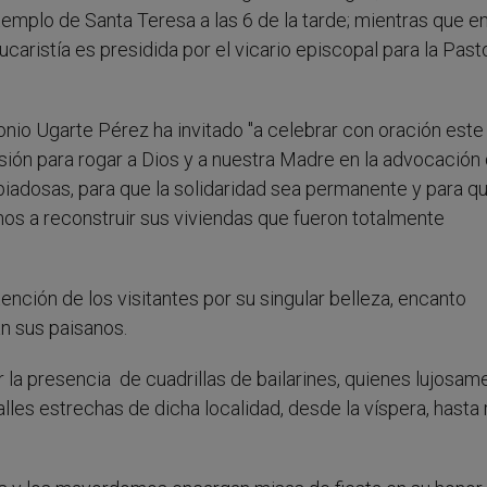
 templo de Santa Teresa a las 6 de la tarde; mientras que en
caristía es presidida por el vicario episcopal para la Pasto
nio Ugarte Pérez ha invitado "a celebrar con oración este
ión para rogar a Dios y a nuestra Madre en la advocación 
piadosas, para que la solidaridad sea permanente y para q
s a reconstruir sus viviendas que fueron totalmente
nción de los visitantes por su singular belleza, encanto
an sus paisanos.
r la presencia de cuadrillas de bailarines, quienes lujosam
lles estrechas de dicha localidad, desde la víspera, hasta 