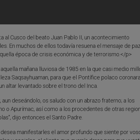
a al Cusco del beato Juan Pablo II, un acontecimiento
ieles. En muchos de ellos todavía resuena el mensaje de pa
n aquella época de crisis económica y de terrorismo.</p>
aquella mañana lluviosa de 1985 en la que casi medio mill
aleza Saqsayhuaman, para que el Pontífice polaco coronara
 altar levantado sobre el trono del Inca.
, aun deseándolo, os saludo con un abrazo fraterno; a los
no o Apurímac, así como a los procedentes de otras regio
olas", dijo entonces el Santo Padre.
pa desea manifestarles el amor profundo que siente por vos