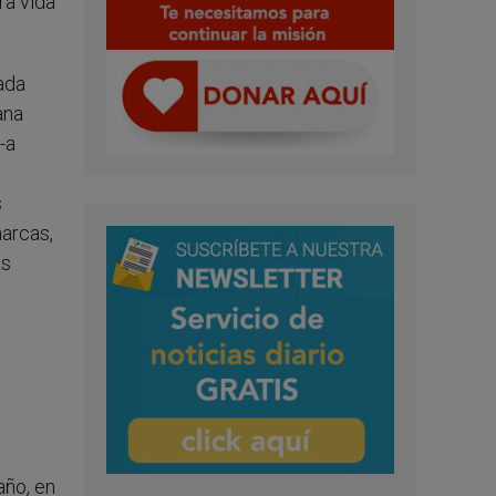
ra vida
sada
ana
-a
s
harcas,
as
,
año, en