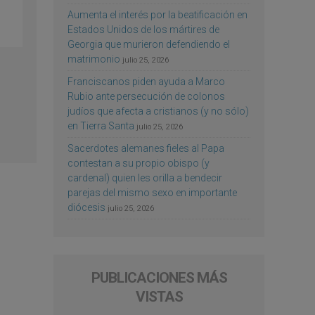
Aumenta el interés por la beatificación en
Estados Unidos de los mártires de
Georgia que murieron defendiendo el
matrimonio
julio 25, 2026
Franciscanos piden ayuda a Marco
Rubio ante persecución de colonos
judíos que afecta a cristianos (y no sólo)
en Tierra Santa
julio 25, 2026
Sacerdotes alemanes fieles al Papa
contestan a su propio obispo (y
cardenal) quien les orilla a bendecir
parejas del mismo sexo en importante
diócesis
julio 25, 2026
PUBLICACIONES MÁS
VISTAS