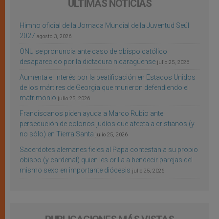
ÚLTIMAS NOTICIAS
Himno oficial de la Jornada Mundial de la Juventud Seúl
2027
agosto 3, 2026
ONU se pronuncia ante caso de obispo católico
desaparecido por la dictadura nicaragüense
julio 25, 2026
Aumenta el interés por la beatificación en Estados Unidos
de los mártires de Georgia que murieron defendiendo el
matrimonio
julio 25, 2026
Franciscanos piden ayuda a Marco Rubio ante
persecución de colonos judíos que afecta a cristianos (y
no sólo) en Tierra Santa
julio 25, 2026
Sacerdotes alemanes fieles al Papa contestan a su propio
obispo (y cardenal) quien les orilla a bendecir parejas del
mismo sexo en importante diócesis
julio 25, 2026