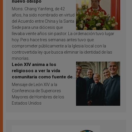
nuevo obispo
Mons. Chang Yanfeng, de 42
años, ha sido nombrado en virtud
del Acuerdo entre China y la Santa
Sede para una diócesis que
llevaba veinte años sin pastor. La ordenación tuvo lugar
hoy. Pero hace tres semanas antes tuvo que
comprometer públicamente a la Iglesia local con la
controvertida ley que busca eliminar la identidad de las
minorías.
León XIV anima a los
religiosos a ver la vida
comunitaria como fuente de
inspiración y santificación
Mensaje de León XIV a la
Conferencia de Superiores
Mayores de Hombres de los
Estados Unidos