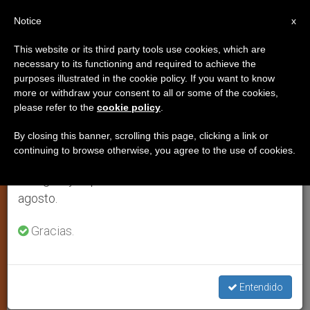
ES
Notice
×
x
Aviso importante
This website or its third party tools use cookies, which are
necessary to its functioning and required to achieve the
Del 27 de julio al 7 de agosto haremos la pausa
purposes illustrated in the cookie policy. If you want to know
México: la Megamisión 2014
anual, aprovechando que en el periodo de verano
more or withdraw your consent to all or some of the cookies,
please refer to the
cookie policy
.
se generan menos informaciones y también el
contó con 18 mil misioneros
consumo de las mismas disminuye.
By closing this banner, scrolling this page, clicking a link or
continuing to browse otherwise, you agree to the use of cookies.
Retomamos el trabajo ordinario de las ediciones
Juventud y Familia Misionera concluye
en inglés y español de ZENIT el lunes 10 de
su labor durante Semana Santa tras
agosto.
haber atendido a más de 2 mil
comunidades en varias partes del paí­s
Gracias.
ABRIL 22, 2014 00:00
ZENIT STAFF
IGLESIA LOCAL
W
M
F
T
S
Entendido
h
e
a
w
h
a
s
c
i
a