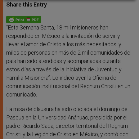
t
s
e
t
r
Share this Entry
s
e
b
t
e
A
n
o
e
p
g
o
r
p
e
k
r
“Esta Semana Santa, 18 mil misioneros han
respondido en México a la invitación de servir y
llevar el amor de Cristo a los más necesitados. y
miles de personas en más de 2 mil comunidades del
país han sido atendidas y acompañadas durante
estos días a través de la iniciativa de Juventud y
Familia Misionera”. Lo indicó ayer la Oficina de
comunicación institucional del Regnum Chrsiti en un
comunicado.
La misa de clausura ha sido oficiada el domingo de
Pascua en la Universidad Anáhuac, presidida por el
padre Ricardo Sada, director territorial del Regnum
Christi y la Legión de Cristo en México, y contó con