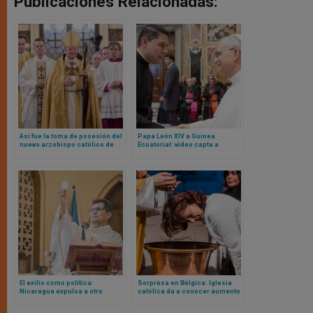
Publicaciones Relacionadas:
Así fue la toma de posesión del
Papa León XIV a Guinea
nuevo arzobispo católico de
Ecuatorial: video capta a
Westminster, Inglaterra
responsable de los viajes del
Santo Padre visitando el país
de cara a un viaje pontificio
El exilio como política:
Sorpresa en Bélgica: Iglesia
Nicaragua expulsa a otro
católica da a conocer aumento
sacerdote mientras se
en bautizos de adultos. Estas
intensifica la presión sobre la
son las cifras