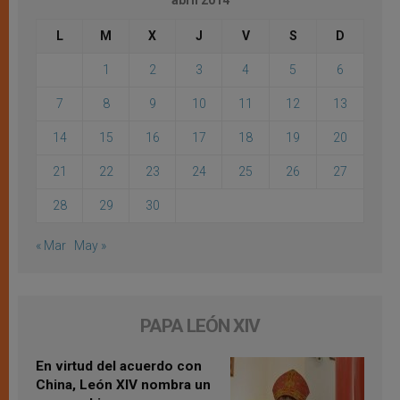
abril 2014
L
M
X
J
V
S
D
1
2
3
4
5
6
7
8
9
10
11
12
13
14
15
16
17
18
19
20
21
22
23
24
25
26
27
28
29
30
« Mar
May »
PAPA LEÓN XIV
En virtud del acuerdo con
China, León XIV nombra un