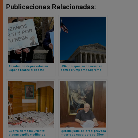
Publicaciones Relacionadas:
Absolución de pro vidas en
USA: Obispos se posicionan
España reabre el debate
contra Trump ante Suprema
europeo sobre vigilias provida
Corte y alegan a favor de
y libertades públicas
nacionalidad por nacimiento
Guerra en Medio Oriente:
Ejército judío de Israel provoca
atacan capilla y edificios
muerte de sacerdote católico