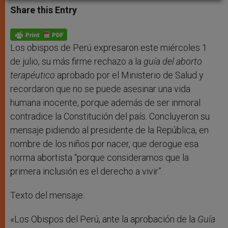
t
s
e
t
r
Share this Entry
s
e
b
t
e
A
n
o
e
p
g
o
r
p
e
k
r
Los obispos de Perú expresaron este miércoles 1
de julio, su más firme rechazo a la
guía del aborto
terapéutico
aprobado por el Ministerio de Salud y
recordaron que no se puede asesinar una vida
humana inocente, porque además de ser inmoral
contradice la Constitución del país. Concluyeron su
mensaje pidiendo al presidente de la República, en
nombre de los niños por nacer, que derogue esa
norma abortista “porque consideramos que la
primera inclusión es el derecho a vivir”.
Texto del mensaje:
«Los Obispos del Perú, ante la aprobación de la
Guía