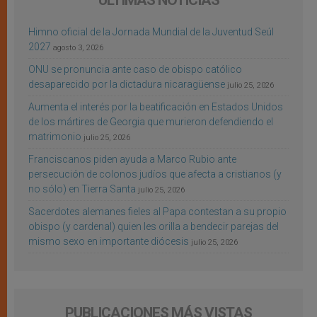
ÚLTIMAS NOTICIAS
Himno oficial de la Jornada Mundial de la Juventud Seúl
2027
agosto 3, 2026
ONU se pronuncia ante caso de obispo católico
desaparecido por la dictadura nicaragüense
julio 25, 2026
Aumenta el interés por la beatificación en Estados Unidos
de los mártires de Georgia que murieron defendiendo el
matrimonio
julio 25, 2026
Franciscanos piden ayuda a Marco Rubio ante
persecución de colonos judíos que afecta a cristianos (y
no sólo) en Tierra Santa
julio 25, 2026
Sacerdotes alemanes fieles al Papa contestan a su propio
obispo (y cardenal) quien les orilla a bendecir parejas del
mismo sexo en importante diócesis
julio 25, 2026
PUBLICACIONES MÁS VISTAS