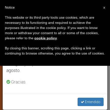
ES
Notice
×
x
Aviso importante
This website or its third party tools use cookies, which are
necessary to its functioning and required to achieve the
Del 27 de julio al 7 de agosto haremos la pausa
purposes illustrated in the cookie policy. If you want to know
Perú: obispos piden que todos
anual, aprovechando que en el periodo de verano
more or withdraw your consent to all or some of the cookies,
please refer to the
cookie policy
.
se generan menos informaciones y también el
los niños tengan derecho a la
consumo de las mismas disminuye.
vida
By closing this banner, scrolling this page, clicking a link or
continuing to browse otherwise, you agree to the use of cookies.
Retomamos el trabajo ordinario de las ediciones
en inglés y español de ZENIT el lunes 10 de
Al presidente solicitan derogar norma
agosto.
aprobada por el Ministerio de Salud
Gracias.
que favorece el aborto
JULIO 02, 2014 00:00
ZENIT STAFF
JUSTICIA Y PAZ
W
M
F
T
S
Entendido
h
e
a
w
h
a
s
c
i
a