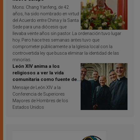
Mons. Chang Yanfeng, de 42
años, ha sido nombrado en virtud
del Acuerdo entre China y la Santa
Sede para una diócesis que
llevaba veinte años sin pastor. La ordenación tuvo lugar
hoy. Pero hace tres semanas antes tuvo que
comprometer públicamente a la Iglesia local con la
controvertida ley que busca eliminar la identidad de las
minorías.
León XIV anima a los
religiosos a ver la vida
comunitaria como fuente de
inspiración y santificación
Mensaje de León XIV a la
Conferencia de Superiores
Mayores de Hombres de los
Estados Unidos