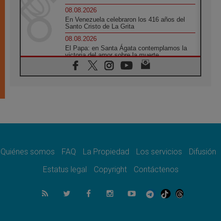
08.08.2026
En Venezuela celebraron los 416 años del
Santo Cristo de La Grita
08.08.2026
El Papa: en Santa Ágata contemplamos la
victoria del amor sobre la muerte
08.08.2026
León XIV visitará el Santuario de la Madre
del Buen Consejo de Genazzano
07.08.2026
Filipinas: el Vicariato Apostólico de Calapán
se convierte en diócesis
07.08.2026
Honduras: Los desplazados invisibles de una
crisis olvidada
Quiénes somos
FAQ
La Propiedad
Los servicios
Difusión
07.08.2026
Bokalic: "En Argentina el Papa León señalará
Estatus legal
Copyright
Contáctenos
el compromiso del cristiano"
07.08.2026
La matanza de niños en Gaza no cesa: 300
muertos en 300 días
07.08.2026
Tagle: La guerra desfigura el mundo, solo la