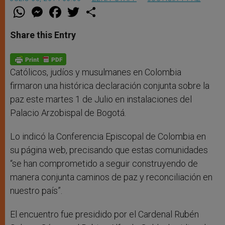
W
M
F
T
S
h
e
a
w
h
a
s
c
i
a
t
s
e
t
r
Share this Entry
s
e
b
t
e
A
n
o
e
p
g
o
r
p
e
k
r
Católicos, judíos y musulmanes en Colombia
firmaron una histórica declaración conjunta sobre la
paz este martes 1 de Julio en instalaciones del
Palacio Arzobispal de Bogotá.
Lo indicó la Conferencia Episcopal de Colombia en
su página web, precisando que estas comunidades
“se han comprometido a seguir construyendo de
manera conjunta caminos de paz y reconciliación en
nuestro país”.
El encuentro fue presidido por el Cardenal Rubén