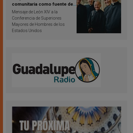
comunitaria como fuente de
inspiración y santificación
Mensaje de León XIV a la
Conferencia de Superiores
Mayores de Hombres de los
Estados Unidos