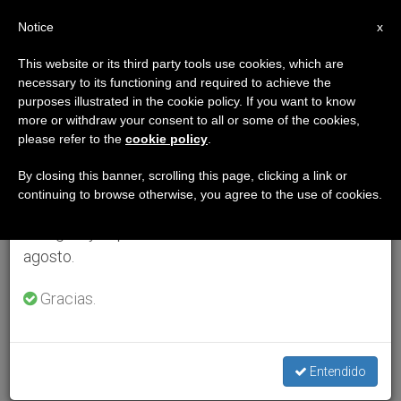
ES
Notice
×
x
Aviso importante
This website or its third party tools use cookies, which are
necessary to its functioning and required to achieve the
Del 27 de julio al 7 de agosto haremos la pausa
purposes illustrated in the cookie policy. If you want to know
anual, aprovechando que en el periodo de verano
more or withdraw your consent to all or some of the cookies,
please refer to the
cookie policy
.
se generan menos informaciones y también el
consumo de las mismas disminuye.
By closing this banner, scrolling this page, clicking a link or
continuing to browse otherwise, you agree to the use of cookies.
Retomamos el trabajo ordinario de las ediciones
en inglés y español de ZENIT el lunes 10 de
agosto.
Gracias.
Entendido