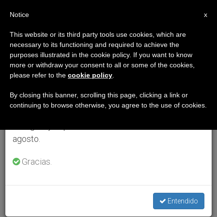
ES
Notice
×
x
Aviso importante
This website or its third party tools use cookies, which are
necessary to its functioning and required to achieve the
Del 27 de julio al 7 de agosto haremos la pausa
purposes illustrated in the cookie policy. If you want to know
anual, aprovechando que en el periodo de verano
more or withdraw your consent to all or some of the cookies,
please refer to the
cookie policy
.
se generan menos informaciones y también el
consumo de las mismas disminuye.
By closing this banner, scrolling this page, clicking a link or
continuing to browse otherwise, you agree to the use of cookies.
Retomamos el trabajo ordinario de las ediciones
en inglés y español de ZENIT el lunes 10 de
agosto.
Gracias.
Entendido