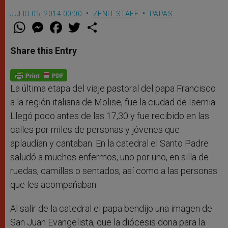
JULIO 05, 2014 00:00
ZENIT STAFF
PAPAS
W
M
F
T
S
h
e
a
w
h
a
s
c
i
a
t
s
e
t
r
Share this Entry
s
e
b
t
e
A
n
o
e
p
g
o
r
p
e
k
r
La última etapa del viaje pastoral del papa Francisco
a la región italiana de Molise, fue la ciudad de Isernia.
Llegó poco antes de las 17,30 y fue recibido en las
calles por miles de personas y jóvenes que
aplaudían y cantaban. En la catedral el Santo Padre
saludó a muchos enfermos, uno por uno, en silla de
ruedas, camillas o sentados, así como a las personas
que les acompañaban.
Al salir de la catedral el papa bendijo una imagen de
San Juan Evangelista, que la diócesis dona para la