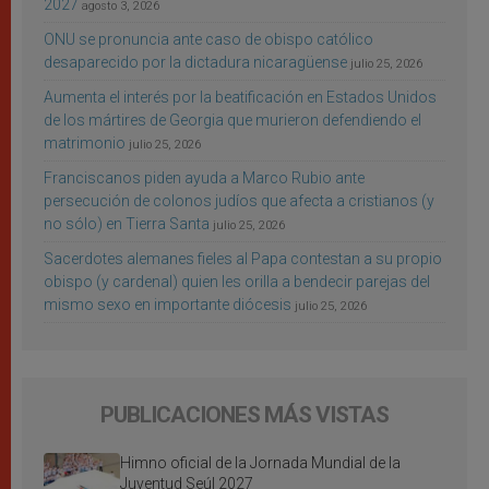
2027
agosto 3, 2026
ONU se pronuncia ante caso de obispo católico
desaparecido por la dictadura nicaragüense
julio 25, 2026
Aumenta el interés por la beatificación en Estados Unidos
de los mártires de Georgia que murieron defendiendo el
matrimonio
julio 25, 2026
Franciscanos piden ayuda a Marco Rubio ante
persecución de colonos judíos que afecta a cristianos (y
no sólo) en Tierra Santa
julio 25, 2026
Sacerdotes alemanes fieles al Papa contestan a su propio
obispo (y cardenal) quien les orilla a bendecir parejas del
mismo sexo en importante diócesis
julio 25, 2026
PUBLICACIONES MÁS VISTAS
Himno oficial de la Jornada Mundial de la
Juventud Seúl 2027