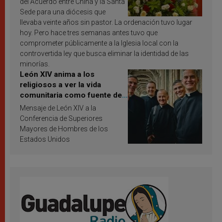
del Acuerdo entre China y la Santa
Sede para una diócesis que
llevaba veinte años sin pastor. La ordenación tuvo lugar
hoy. Pero hace tres semanas antes tuvo que
comprometer públicamente a la Iglesia local con la
controvertida ley que busca eliminar la identidad de las
minorías.
León XIV anima a los
religiosos a ver la vida
comunitaria como fuente de
inspiración y santificación
Mensaje de León XIV a la
Conferencia de Superiores
Mayores de Hombres de los
Estados Unidos