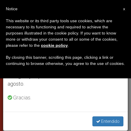
ES
Notice
×
x
Aviso importante
This website or its third party tools use cookies, which are
necessary to its functioning and required to achieve the
Del 27 de julio al 7 de agosto haremos la pausa
purposes illustrated in the cookie policy. If you want to know
A un año de la visita del Papa a
anual, aprovechando que en el periodo de verano
more or withdraw your consent to all or some of the cookies,
please refer to the
cookie policy
.
se generan menos informaciones y también el
Lampedusa – (VIDEO)
consumo de las mismas disminuye.
By closing this banner, scrolling this page, clicking a link or
continuing to browse otherwise, you agree to the use of cookies.
Retomamos el trabajo ordinario de las ediciones
Francisco eligió la isla de Lampedusa
en inglés y español de ZENIT el lunes 10 de
como destino para su primera salida
agosto.
del Vaticano. La conocida como
«puerta de Europa” es testigo mudo de
Gracias.
la tragedia diaria de miles de
inmigrantes que mueren ahogados en
Entendido
el mar intentando buscar un futuro