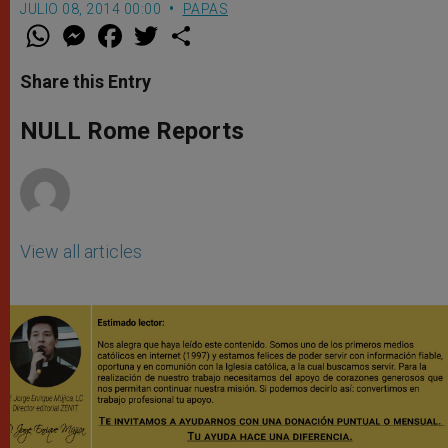
JULIO 08, 2014 00:00
PAPAS
W
M
F
T
S
h
e
a
w
h
a
s
c
i
a
t
s
e
t
r
Share this Entry
s
e
b
t
e
A
n
o
e
p
g
o
r
NULL Rome Reports
p
e
k
r
View all articles