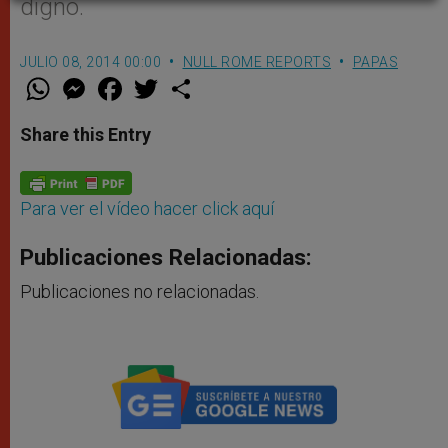
digno.
JULIO 08, 2014 00:00
NULL ROME REPORTS
PAPAS
W
M
F
T
S
h
e
a
w
h
a
s
c
i
a
t
s
e
t
r
Share this Entry
s
e
b
t
e
A
n
o
e
p
g
o
r
p
e
k
r
Para ver el vídeo hacer click aquí
Publicaciones Relacionadas:
Publicaciones no relacionadas.