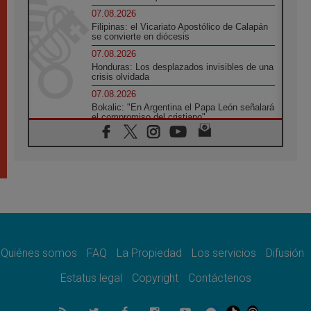
07.08.2026
Filipinas: el Vicariato Apostólico de Calapán
se convierte en diócesis
07.08.2026
Honduras: Los desplazados invisibles de una
crisis olvidada
07.08.2026
Bokalic: "En Argentina el Papa León señalará
el compromiso del cristiano"
07.08.2026
La matanza de niños en Gaza no cesa: 300
muertos en 300 días
07.08.2026
Tagle: La guerra desfigura el mundo, solo la
revelación de Dios lo transfigura
07.08.2026
Presentada la Trienal de Arte de las
Universidades Católicas: «Exercises in
Empathy»
Quiénes somos
FAQ
La Propiedad
Los servicios
Difusión
07.08.2026
Estatus legal
Copyright
Contáctenos
Fortunatus Nwachukwu: la comunicación
como misión al servicio del Evangelio
07.08.2026