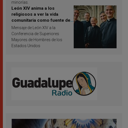
minorías.
León XIV anima a los
religiosos a ver la vida
comunitaria como fuente de
inspiración y santificación
Mensaje de León XIV a la
Conferencia de Superiores
Mayores de Hombres de los
Estados Unidos