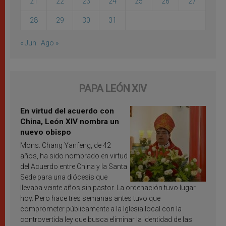
21
22
23
24
25
26
27
28
29
30
31
« Jun
Ago »
PAPA LEÓN XIV
En virtud del acuerdo con
China, León XIV nombra un
nuevo obispo
Mons. Chang Yanfeng, de 42
años, ha sido nombrado en virtud
del Acuerdo entre China y la Santa
Sede para una diócesis que
llevaba veinte años sin pastor. La ordenación tuvo lugar
hoy. Pero hace tres semanas antes tuvo que
comprometer públicamente a la Iglesia local con la
controvertida ley que busca eliminar la identidad de las