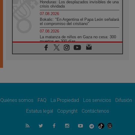
Honduras: Los desplazados invisibles de una
crisis olvidada
07.08.2026
Bokalic: "En Argentina el Papa León señalará
el compromiso del cristiano"
07.08.2026
La matanza de niños en Gaza no cesa: 300
muertos en 300 días
07.08.2026
Tagle: La guerra desfigura el mundo, solo la
revelación de Dios lo transfigura
07.08.2026
Presentada la Trienal de Arte de las
Universidades Católicas: «Exercises in
Empathy»
07.08.2026
Fortunatus Nwachukwu: la comunicación
como misión al servicio del Evangelio
Quiénes somos
FAQ
La Propiedad
Los servicios
Difusión
07.08.2026
Estatus legal
Copyright
Contáctenos
SIGNIS 2026, dar voz a las religiosas en el
espacio público
07.08.2026
Lanzan un proyecto de empoderamiento
digital para mujeres líderes en África