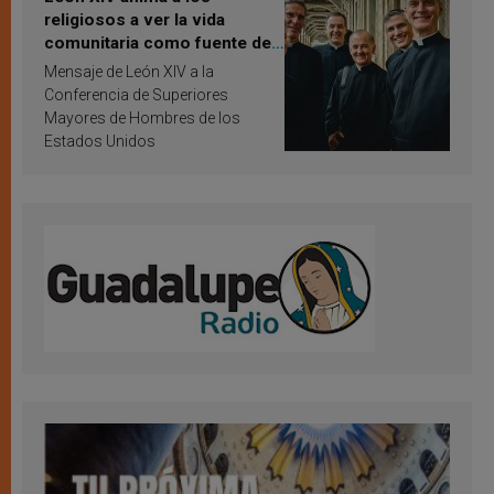
religiosos a ver la vida
comunitaria como fuente de
inspiración y santificación
Mensaje de León XIV a la
Conferencia de Superiores
Mayores de Hombres de los
Estados Unidos