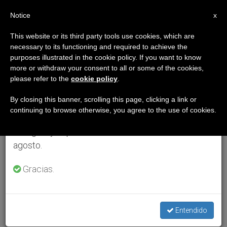
ES
Notice
×
x
Aviso importante
This website or its third party tools use cookies, which are
necessary to its functioning and required to achieve the
Del 27 de julio al 7 de agosto haremos la pausa
purposes illustrated in the cookie policy. If you want to know
anual, aprovechando que en el periodo de verano
more or withdraw your consent to all or some of the cookies,
please refer to the
cookie policy
.
se generan menos informaciones y también el
consumo de las mismas disminuye.
By closing this banner, scrolling this page, clicking a link or
continuing to browse otherwise, you agree to the use of cookies.
Retomamos el trabajo ordinario de las ediciones
en inglés y español de ZENIT el lunes 10 de
agosto.
Gracias.
Entendido