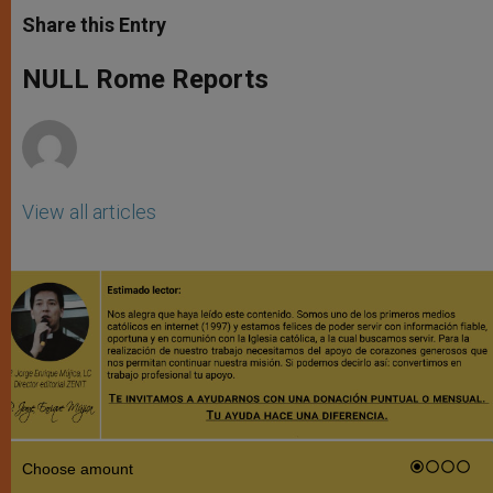
a
s
c
i
a
t
s
e
t
r
Share this Entry
s
e
b
t
e
A
n
o
e
p
g
o
r
NULL Rome Reports
p
e
k
r
View all articles