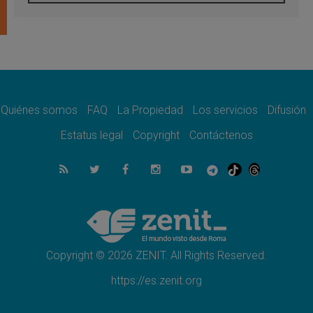
León XIV visitará el Santuario de la Madre
del Buen Consejo de Genazzano
07.08.2026
Filipinas: el Vicariato Apostólico de Calapán
se convierte en diócesis
07.08.2026
Honduras: Los desplazados invisibles de una
crisis olvidada
Quiénes somos
FAQ
La Propiedad
Los servicios
Difusión
07.08.2026
Bokalic: "En Argentina el Papa León señalará
Estatus legal
Copyright
Contáctenos
el compromiso del cristiano"
07.08.2026
La matanza de niños en Gaza no cesa: 300
muertos en 300 días
07.08.2026
Tagle: La guerra desfigura el mundo, solo la
revelación de Dios lo transfigura
Copyright © 2026 ZENIT. All Rights Reserved.
https://es.zenit.org