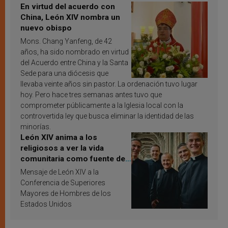
En virtud del acuerdo con
China, León XIV nombra un
nuevo obispo
Mons. Chang Yanfeng, de 42
años, ha sido nombrado en virtud
del Acuerdo entre China y la Santa
Sede para una diócesis que
llevaba veinte años sin pastor. La ordenación tuvo lugar
hoy. Pero hace tres semanas antes tuvo que
comprometer públicamente a la Iglesia local con la
controvertida ley que busca eliminar la identidad de las
minorías.
León XIV anima a los
religiosos a ver la vida
comunitaria como fuente de
inspiración y santificación
Mensaje de León XIV a la
Conferencia de Superiores
Mayores de Hombres de los
Estados Unidos