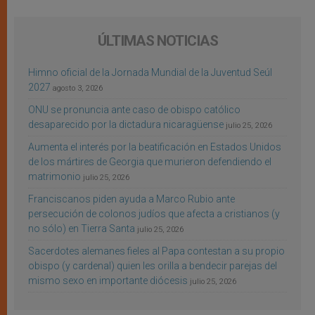
ÚLTIMAS NOTICIAS
Himno oficial de la Jornada Mundial de la Juventud Seúl
2027
agosto 3, 2026
ONU se pronuncia ante caso de obispo católico
desaparecido por la dictadura nicaragüense
julio 25, 2026
Aumenta el interés por la beatificación en Estados Unidos
de los mártires de Georgia que murieron defendiendo el
matrimonio
julio 25, 2026
Franciscanos piden ayuda a Marco Rubio ante
persecución de colonos judíos que afecta a cristianos (y
no sólo) en Tierra Santa
julio 25, 2026
Sacerdotes alemanes fieles al Papa contestan a su propio
obispo (y cardenal) quien les orilla a bendecir parejas del
mismo sexo en importante diócesis
julio 25, 2026