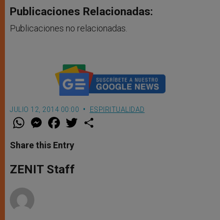
Publicaciones Relacionadas:
Publicaciones no relacionadas.
JULIO 12, 2014 00:00
ESPIRITUALIDAD
W
M
F
T
S
h
e
a
w
h
a
s
c
i
a
t
s
e
t
r
Share this Entry
s
e
b
t
e
A
n
o
e
p
g
o
r
ZENIT Staff
p
e
k
r