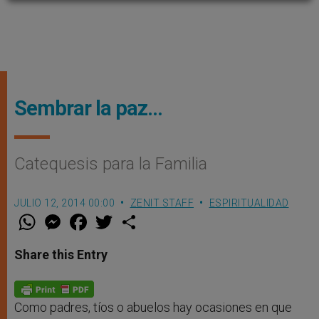
Sembrar la paz…
Catequesis para la Familia
JULIO 12, 2014 00:00
ZENIT STAFF
ESPIRITUALIDAD
W
M
F
T
S
h
e
a
w
h
a
s
c
i
a
t
s
e
t
r
Share this Entry
s
e
b
t
e
A
n
o
e
p
g
o
r
p
e
k
r
Como padres, tíos o abuelos hay ocasiones en que