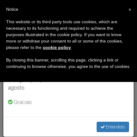
ES
Notice
×
x
Aviso importante
This website or its third party tools use cookies, which are
necessary to its functioning and required to achieve the
Del 27 de julio al 7 de agosto haremos la pausa
purposes illustrated in the cookie policy. If you want to know
anual, aprovechando que en el periodo de verano
more or withdraw your consent to all or some of the cookies,
please refer to the
cookie policy
.
se generan menos informaciones y también el
consumo de las mismas disminuye.
By closing this banner, scrolling this page, clicking a link or
continuing to browse otherwise, you agree to the use of cookies.
Retomamos el trabajo ordinario de las ediciones
en inglés y español de ZENIT el lunes 10 de
agosto.
Gracias.
Entendido