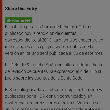
a
s
c
i
a
t
s
e
t
r
Share this Entry
s
e
b
t
e
A
n
o
e
p
g
o
r
p
e
k
r
El Instituto para las Obras de Religión (IOR) ha
publicado hoy la rendición de cuentas
correspondiente al 2013. La misma se encuentra en
idioma inglés en su página web, mientas que la
versión en italiano será publicada el 30 de este mes.
La Deloitte & Touche SpA, consultora independiente
de revisión de cuentas ha expresado el 4 de julio su
juicio sobre las cuentas de la Santa Sede.
El 8 de julio pasado las cifras principales han sido ya
publicadas por el IOR con un comunicado y en
conferencia de prensa presidida en el Vaticano se
anunció el final de la Fase I de reforma del ente y el