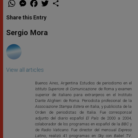
W
M
F
T
S
h
e
a
w
h
a
s
c
i
a
t
s
e
t
r
Share this Entry
s
e
b
t
e
A
n
o
e
p
g
o
r
Sergio Mora
p
e
k
r
View all articles
Buenos Aires, Argentina Estudios de periodismo en el
Istituto Superiore di Comunicazione
de Roma y examen
superior de italiano para extranjeros en el Instituto
Dante Alighieri de Roma. Periodista profesional de la
Associazione Stampa Estera
en Italia, y publicista de la
Orden de periodistas de Italia. Fue corresponsal
adjunto del diario español
El País
de 2000 a 2004,
colaborador de los programas en español de la
BBC
y
de
Radio Vaticano
. Fue director del mensual
Expreso
Latino
, realizó 41 programas en
Sky
con
Babel TV
.