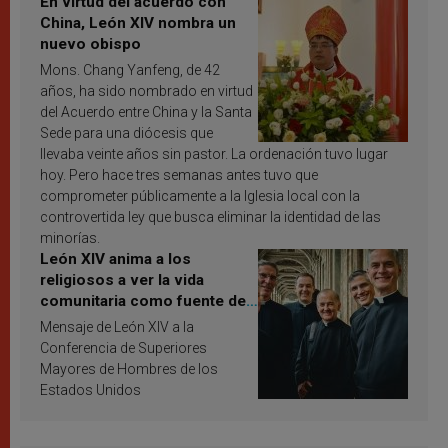
En virtud del acuerdo con
China, León XIV nombra un
nuevo obispo
Mons. Chang Yanfeng, de 42
años, ha sido nombrado en virtud
del Acuerdo entre China y la Santa
Sede para una diócesis que
llevaba veinte años sin pastor. La ordenación tuvo lugar
hoy. Pero hace tres semanas antes tuvo que
comprometer públicamente a la Iglesia local con la
controvertida ley que busca eliminar la identidad de las
minorías.
León XIV anima a los
religiosos a ver la vida
comunitaria como fuente de
inspiración y santificación
Mensaje de León XIV a la
Conferencia de Superiores
Mayores de Hombres de los
Estados Unidos