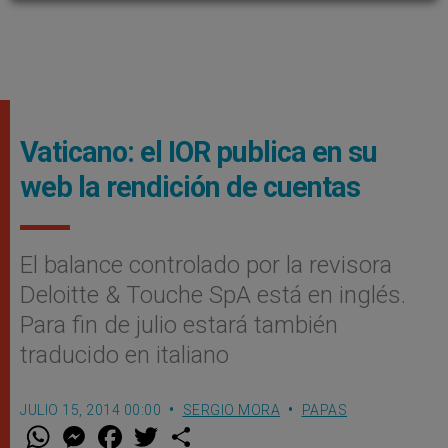
Vaticano: el IOR publica en su
web la rendición de cuentas
El balance controlado por la revisora
Deloitte & Touche SpA está en inglés.
Para fin de julio estará también
traducido en italiano
JULIO 15, 2014 00:00
SERGIO MORA
PAPAS
W
M
F
T
S
h
e
a
w
h