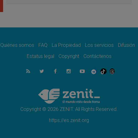
firma»
08.08.2026
En Venezuela celebraron los 416 años del
Santo Cristo de La Grita
08.08.2026
El Papa: en Santa Ágata contemplamos la
victoria del amor sobre la muerte
Quiénes somos
FAQ
La Propiedad
Los servicios
Difusión
08.08.2026
León XIV visitará el Santuario de la Madre
Estatus legal
Copyright
Contáctenos
del Buen Consejo de Genazzano
07.08.2026
Filipinas: el Vicariato Apostólico de Calapán
se convierte en diócesis
07.08.2026
Honduras: Los desplazados invisibles de una
crisis olvidada
Copyright © 2026 ZENIT. All Rights Reserved.
https://es.zenit.org