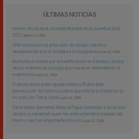
ÚLTIMAS NOTICIAS
Himno oficial de la Jornada Mundial de la Juventud Seúl
2027
agosto 3, 2026
ONU se pronuncia ante caso de obispo católico
desaparecido por la dictadura nicaragüense
julio 25, 2026
Aumenta el interés por la beatificación en Estados Unidos
de los mártires de Georgia que murieron defendiendo el
matrimonio
julio 25, 2026
Franciscanos piden ayuda a Marco Rubio ante
persecución de colonos judíos que afecta a cristianos (y
no sólo) en Tierra Santa
julio 25, 2026
Sacerdotes alemanes fieles al Papa contestan a su propio
obispo (y cardenal) quien les orilla a bendecir parejas del
mismo sexo en importante diócesis
julio 25, 2026