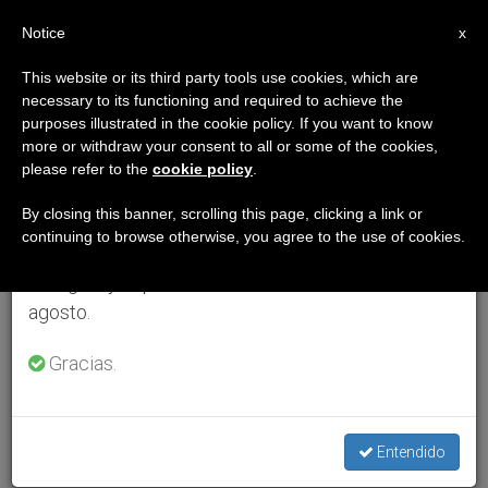
ES
Notice
×
x
Aviso importante
This website or its third party tools use cookies, which are
necessary to its functioning and required to achieve the
Del 27 de julio al 7 de agosto haremos la pausa
purposes illustrated in the cookie policy. If you want to know
anual, aprovechando que en el periodo de verano
more or withdraw your consent to all or some of the cookies,
please refer to the
cookie policy
.
se generan menos informaciones y también el
consumo de las mismas disminuye.
By closing this banner, scrolling this page, clicking a link or
continuing to browse otherwise, you agree to the use of cookies.
Retomamos el trabajo ordinario de las ediciones
en inglés y español de ZENIT el lunes 10 de
agosto.
Gracias.
Entendido