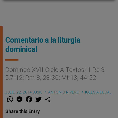
Comentario a la liturgia
dominical
Domingo XVII Ciclo A Textos: 1 Re 3,
5.7-12; Rm 8, 28-30; Mt 13, 44-52
JULIO 22, 2014 00:00
ANTONIO RIVERO
IGLESIA LOCAL
W
M
F
T
S
h
e
a
w
h
a
s
c
i
a
t
s
e
t
r
Share this Entry
s
e
b
t
e