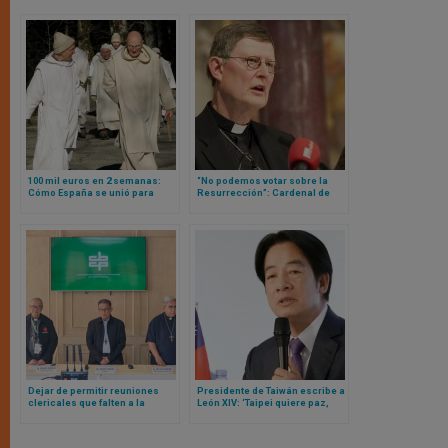
100 mil euros en 2 semanas:
“No podemos votar sobre la
Cómo España se unió para
Resurrección”: Cardenal de
calentar sus monasterios
Colonia se ausenta en reunión
de Camino Sinodal Alemán y lo
da por terminado
Dejar de permitir reuniones
Presidente de Taiwán escribe a
clericales que falten a la
León XIV: ‘Taipei quiere paz,
pobreza: el tremendo y
derechos humanos y
aplaudido alegato de un obispo
democracia’
para cualquier encuentro