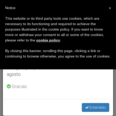
ES
Notice
×
x
Aviso importante
This website or its third party tools use cookies, which are
necessary to its functioning and required to achieve the
Del 27 de julio al 7 de agosto haremos la pausa
purposes illustrated in the cookie policy. If you want to know
anual, aprovechando que en el periodo de verano
more or withdraw your consent to all or some of the cookies,
please refer to the
cookie policy
.
se generan menos informaciones y también el
consumo de las mismas disminuye.
By closing this banner, scrolling this page, clicking a link or
continuing to browse otherwise, you agree to the use of cookies.
Retomamos el trabajo ordinario de las ediciones
en inglés y español de ZENIT el lunes 10 de
agosto.
Gracias.
Entendido