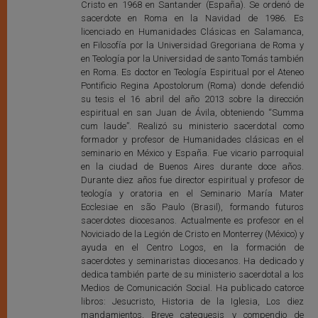
Cristo en 1968 en Santander (España). Se ordenó de
sacerdote en Roma en la Navidad de 1986. Es
licenciado en Humanidades Clásicas en Salamanca,
en Filosofía por la Universidad Gregoriana de Roma y
en Teología por la Universidad de santo Tomás también
en Roma. Es doctor en Teología Espiritual por el Ateneo
Pontificio Regina Apostolorum (Roma) donde defendió
su tesis el 16 abril del año 2013 sobre la dirección
espiritual en san Juan de Ávila, obteniendo “Summa
cum laude”. Realizó su ministerio sacerdotal como
formador y profesor de Humanidades clásicas en el
seminario en México y España. Fue vicario parroquial
en la ciudad de Buenos Aires durante doce años.
Durante diez años fue director espiritual y profesor de
teología y oratoria en el Seminario María Mater
Ecclesiae en são Paulo (Brasil), formando futuros
sacerdotes diocesanos. Actualmente es profesor en el
Noviciado de la Legión de Cristo en Monterrey (México) y
ayuda en el Centro Logos, en la formación de
sacerdotes y seminaristas diocesanos. Ha dedicado y
dedica también parte de su ministerio sacerdotal a los
Medios de Comunicación Social. Ha publicado catorce
libros: Jesucristo, Historia de la Iglesia, Los diez
mandamientos, Breve catequesis y compendio de