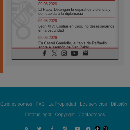
09.08.2026
El Papa: Detengan la espiral de violencia y
den cabida a la diplomacia
09.08.2026
León XIV: Confiar en Dios, no desesperarnos
en la oscuridad
08.08.2026
En Castel Gandolfo, el tapiz de Raffaello
sobre el sermón de San Pablo
08.08.2026
En Colombia, «la paz no se compra con una
firma»
08.08.2026
En Venezuela celebraron los 416 años del
Santo Cristo de La Grita
08.08.2026
El Papa: en Santa Ágata contemplamos la
victoria del amor sobre la muerte
Quiénes somos
FAQ
La Propiedad
Los servicios
Difusión
08.08.2026
León XIV visitará el Santuario de la Madre
Estatus legal
Copyright
Contáctenos
del Buen Consejo de Genazzano
07.08.2026
Filipinas: el Vicariato Apostólico de Calapán