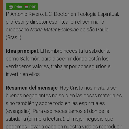
A
n
o
e
p
g
o
r
p
e
k
r
P. Antonio Rivero, L.C. Doctor en Teología Espiritual,
profesor y director espiritual en el seminario
diocesano
Maria Mater Ecclesiae
de são Paulo
(Brasil).
Idea principal
: El hombre necesita la sabiduría,
como Salomón, para discernir dónde están los
verdaderos valores, trabajar por conseguirlos e
invertir en ellos.
Resumen del mensaje
: Hoy Cristo nos invita a ser
buenos negociantes no sólo en las cosas materiales,
sino también y sobre todo en las espirituales
(evangelio). Para eso necesitamos el don de la
sabiduría (primera lectura). El mejor negocio que
podemos llevar a cabo en nuestra vida es reproducir