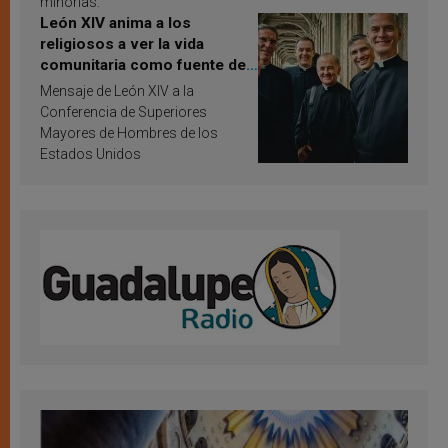
minorías.
León XIV anima a los
religiosos a ver la vida
comunitaria como fuente de
inspiración y santificación
Mensaje de León XIV a la
Conferencia de Superiores
Mayores de Hombres de los
Estados Unidos