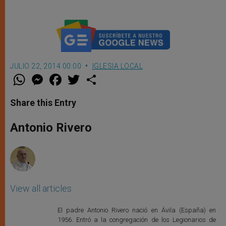
eclesial
JULIO 22, 2014 00:00
IGLESIA LOCAL
W
M
F
T
S
h
e
a
w
h
a
s
c
i
a
t
s
e
t
r
Share this Entry
s
e
b
t
e
A
n
o
e
p
g
o
r
Antonio Rivero
p
e
k
r
View all articles
El padre Antonio Rivero nació en Ávila (España) en
1956. Entró a la congregación de los Legionarios de