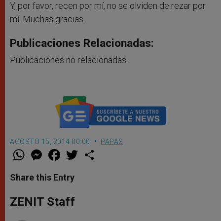
Y, por favor, recen por mí, no se olviden de rezar por
mí. Muchas gracias.
Publicaciones Relacionadas:
Publicaciones no relacionadas.
AGOSTO 15, 2014 00:00
PAPAS
W
M
F
T
S
h
e
a
w
h
a
s
c
i
a
t
s
e
t
r
Share this Entry
s
e
b
t
e
A
n
o
e
p
g
o
r
ZENIT Staff
p
e
k
r