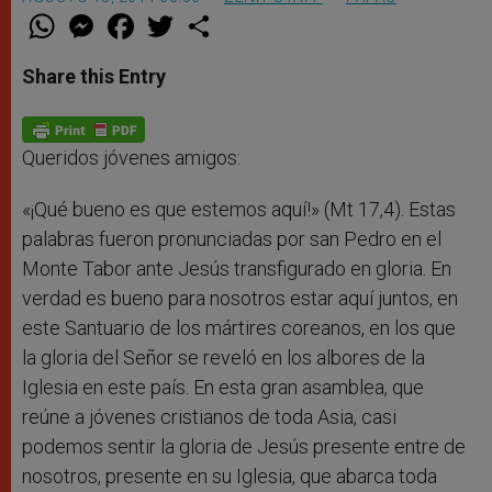
W
M
F
T
S
h
e
a
w
h
a
s
c
i
a
t
s
e
t
r
Share this Entry
s
e
b
t
e
A
n
o
e
p
g
o
r
p
e
k
r
Queridos jóvenes amigos:
«¡Qué bueno es que estemos aquí!» (Mt 17,4). Estas
palabras fueron pronunciadas por san Pedro en el
Monte Tabor ante Jesús transfigurado en gloria. En
verdad es bueno para nosotros estar aquí juntos, en
este Santuario de los mártires coreanos, en los que
la gloria del Señor se reveló en los albores de la
Iglesia en este país. En esta gran asamblea, que
reúne a jóvenes cristianos de toda Asia, casi
podemos sentir la gloria de Jesús presente entre de
nosotros, presente en su Iglesia, que abarca toda