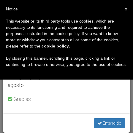
ES
Notice
×
x
Aviso importante
This website or its third party tools use cookies, which are
necessary to its functioning and required to achieve the
Del 27 de julio al 7 de agosto haremos la pausa
purposes illustrated in the cookie policy. If you want to know
anual, aprovechando que en el periodo de verano
more or withdraw your consent to all or some of the cookies,
please refer to the
cookie policy
.
se generan menos informaciones y también el
consumo de las mismas disminuye.
By closing this banner, scrolling this page, clicking a link or
continuing to browse otherwise, you agree to the use of cookies.
Retomamos el trabajo ordinario de las ediciones
en inglés y español de ZENIT el lunes 10 de
agosto.
Gracias.
Entendido