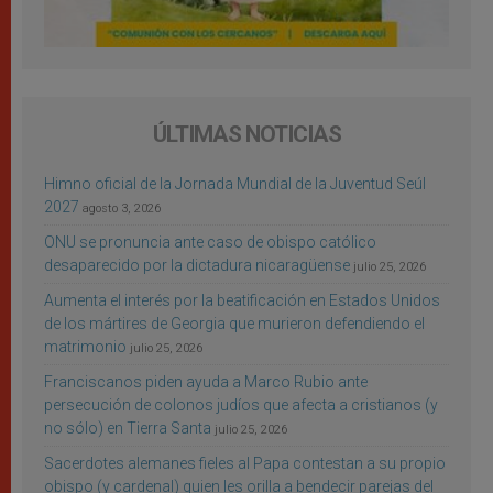
ÚLTIMAS NOTICIAS
Himno oficial de la Jornada Mundial de la Juventud Seúl
2027
agosto 3, 2026
ONU se pronuncia ante caso de obispo católico
desaparecido por la dictadura nicaragüense
julio 25, 2026
Aumenta el interés por la beatificación en Estados Unidos
de los mártires de Georgia que murieron defendiendo el
matrimonio
julio 25, 2026
Franciscanos piden ayuda a Marco Rubio ante
persecución de colonos judíos que afecta a cristianos (y
no sólo) en Tierra Santa
julio 25, 2026
Sacerdotes alemanes fieles al Papa contestan a su propio
obispo (y cardenal) quien les orilla a bendecir parejas del