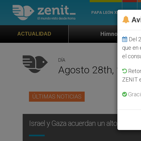
PAPA LEÓN XIV
ROMA
Av
Himno oficial de la Jornada Mundial
ACTUALIDAD
Del 2
que en 
el cons
DÍA
Agosto 28th, 2014
Retom
ZENIT e
Graci
ÚLTIMAS NOTICIAS
Israel y Gaza acuerdan un alto el fue