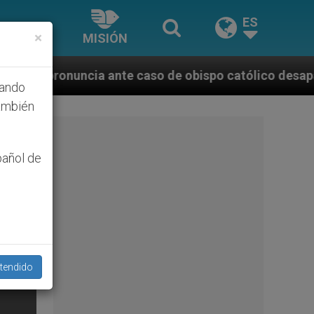
ES
×
MISIÓN
te caso de obispo católico desaparecido por la dicta
hando
ambién
pañol de
tendido