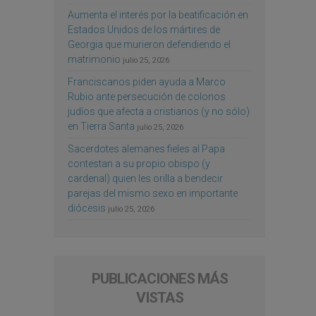
Aumenta el interés por la beatificación en
Estados Unidos de los mártires de
Georgia que murieron defendiendo el
matrimonio
julio 25, 2026
Franciscanos piden ayuda a Marco
Rubio ante persecución de colonos
judíos que afecta a cristianos (y no sólo)
en Tierra Santa
julio 25, 2026
Sacerdotes alemanes fieles al Papa
contestan a su propio obispo (y
cardenal) quien les orilla a bendecir
parejas del mismo sexo en importante
diócesis
julio 25, 2026
PUBLICACIONES MÁS
VISTAS