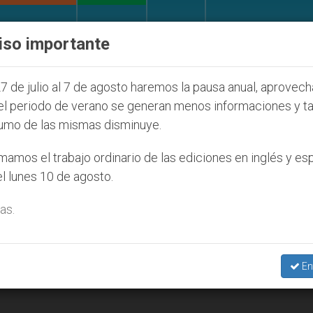
IGLESIA Y MUNDO
DOCUMENTOS
DONATIVOS
iso importante
 de la Juventud Seúl 2027
ONU se pronuncia an
7 de julio al 7 de agosto haremos la pausa anual, aprovec
el periodo de verano se generan menos informaciones y t
umo de las mismas disminuye.
amos el trabajo ordinario de las ediciones en inglés y es
l lunes 10 de agosto.
as.
En
go (VIDEO)