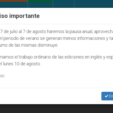
IGLESIA Y MUNDO
DOCUMENTOS
DONATIVOS
iso importante
de la Juventud Seúl 2027
ONU se pronuncia ant
7 de julio al 7 de agosto haremos la pausa anual, aprovec
el periodo de verano se generan menos informaciones y t
umo de las mismas disminuye.
amos el trabajo ordinario de las ediciones en inglés y es
l lunes 10 de agosto.
as.
En