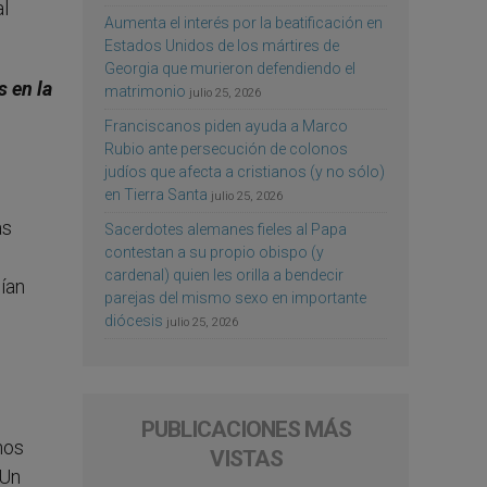
al
Aumenta el interés por la beatificación en
Estados Unidos de los mártires de
Georgia que murieron defendiendo el
s en la
matrimonio
julio 25, 2026
Franciscanos piden ayuda a Marco
Rubio ante persecución de colonos
judíos que afecta a cristianos (y no sólo)
en Tierra Santa
julio 25, 2026
as
Sacerdotes alemanes fieles al Papa
contestan a su propio obispo (y
cardenal) quien les orilla a bendecir
ían
parejas del mismo sexo en importante
diócesis
julio 25, 2026
PUBLICACIONES MÁS
nos
VISTAS
 Un