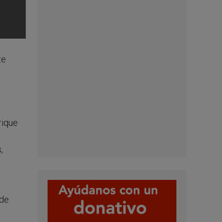
te
rique
,
 de