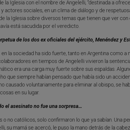
 la Iglesia con el nombre de Angelelli, “destinada a ofrece
s y actores sociales, en un clima de diálogo y de respetuos
e la Iglesia sobre diversos temas que tienen que ver con 
avía está sacudida por el veredicto.
petua de los dos ex oficiales del ejército, Menéndez y Est
en la sociedad ha sido fuerte, tanto en Argentina como a n
colaboradores en tiempos de Angelelli vivieron la sentenci
ramático era una carga muy fuerte sobre sus espaldas. Algu
cho que siempre habían pensado que había sido un acciden
 no causado voluntariamente para eliminar al obispo, se hab
 cosas en su lugar.
o el asesinato no fue una sorpresa…
s o no católicos, solo confirmaron lo que ya sabían. Una p
elli, su mamá se acercó, le puso la mano detrás de la cabe