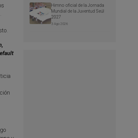
os
Himno oficial de la Jornada
Mundial de la Juventud Seúl
.
2027
3 Ago 2026
sto.
n,
efault
ticia
ación
ogo