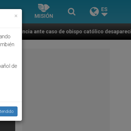
ES
×
MISIÓN
e caso de obispo católico desaparecido por la dictad
hando
ambién
pañol de
tendido