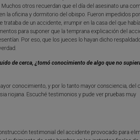
 Muchos otros recuerdan que el día del asesinato una com
en la oficina y dormitorio del obispo. Fueron impedidos por
e trataba de un accidente, irrumpir en la casa del que habí
ementos para suponer que la temprana explicación del acc
esentían. Por eso, que los jueces lo hayan dicho respaldad
verdad.
guido de cerca, ¿tomó conocimiento de algo que no supier
yor conocimiento, y por lo tanto mayor consciencia, del 
esia riojana. Escuché testimonios y pude ver pruebas muy
strucción testimonial del accidente provocado para elim