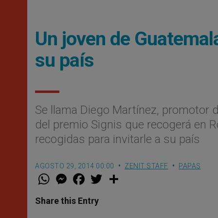
Un joven de Guatemala 
su país
Se llama Diego Martí­nez, promotor 
del premio Signis que recogerá en R
recogidas para invitarle a su país
AGOSTO 29, 2014 00:00
ZENIT STAFF
PAPAS
W
M
F
T
S
h
e
a
w
h
a
s
c
i
a
t
s
e
t
r
Share this Entry
s
e
b
t
e
A
n
o
e