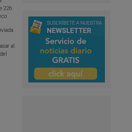
a
de 226
eco.
enviada
asar al
del