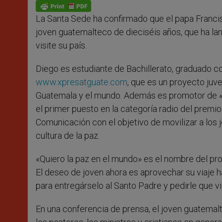
p
g
o
r
p
e
k
La Santa Sede ha confirmado que el papa Francis
r
joven guatemalteco de dieciséis años, que ha la
visite su país.
Diego es estudiante de Bachillerato, graduado co
www.xpresatguate.com
, que es un proyecto juv
Guatemala y el mundo. Además es promotor de «A
el primer puesto en la categoría radio del premio
Comunicación con el objetivo de movilizar a los 
cultura de la paz.
«Quiero la paz en el mundo» es el nombre del pr
El deseo de joven ahora es aprovechar su viaje ha
para entregárselo al Santo Padre y pedirle que vis
En una conferencia de prensa, el joven guatemalte