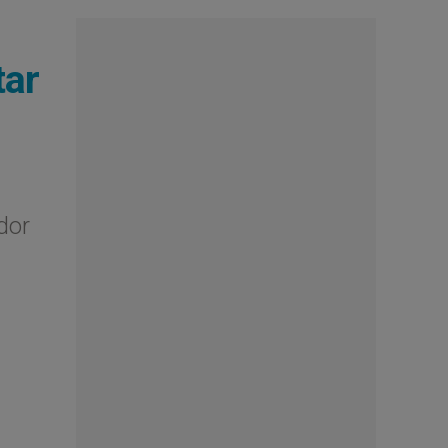
tar
dor