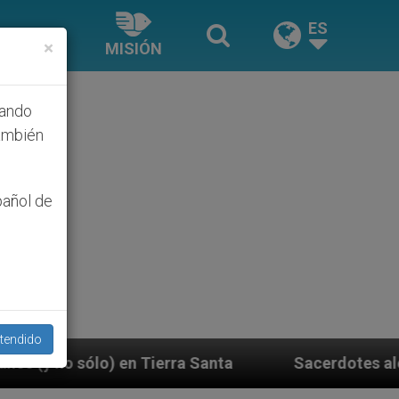
ES
×
MISIÓN
hando
ambién
pañol de
tendido
erra Santa
Sacerdotes alemanes fieles al Papa c