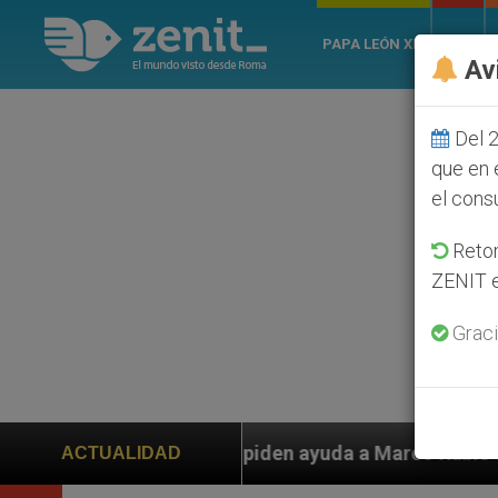
PAPA LEÓN XIV
ROMA
Av
Del 2
que en 
el cons
Retom
ZENIT e
Graci
nos piden ayuda a Marco Rubio ante persecución de col
ACTUALIDAD