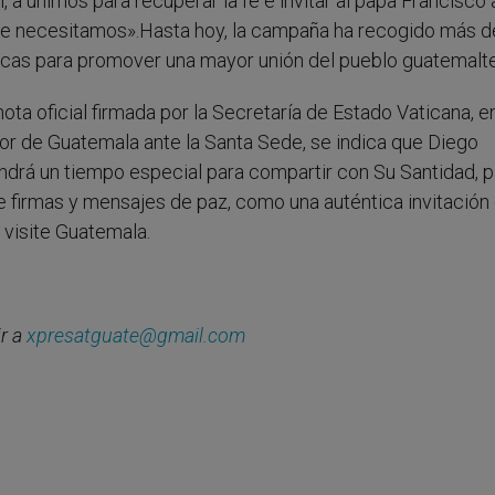
, a unirnos para recuperar la fe e invitar al papa Francisco 
s le necesitamos».Hasta hoy, la campaña ha recogido más 
licas para promover una mayor unión del pueblo guatemalt
nota oficial firmada por la Secretaría de Estado Vaticana, 
or de Guatemala ante la Santa Sede, se indica que Diego
ndrá un tiempo especial para compartir con Su Santidad, p
e firmas y mensajes de paz, como una auténtica invitación 
visite Guatemala.
ir a
xpresatguate@gmail.com