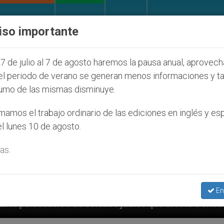
IGLESIA Y MUNDO
DOCUMENTOS
DONATIVOS
iso importante
7 de julio al 7 de agosto haremos la pausa anual, aprovec
el periodo de verano se generan menos informaciones y t
umo de las mismas disminuye.
amos el trabajo ordinario de las ediciones en inglés y es
l lunes 10 de agosto.
as.
En
onos judíos que afecta a cristianos (y no sólo) en Ti