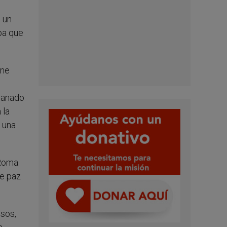
 un
pa que
ine
ganado
 la
 una
Roma.
de paz
osos,