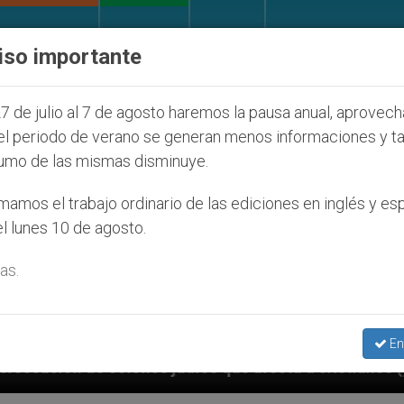
IGLESIA Y MUNDO
DOCUMENTOS
DONATIVOS
iso importante
7 de julio al 7 de agosto haremos la pausa anual, aprovec
el periodo de verano se generan menos informaciones y t
umo de las mismas disminuye.
amos el trabajo ordinario de las ediciones en inglés y es
l lunes 10 de agosto.
as.
En
udíos que afecta a cristianos (y no sólo) en Tierra S