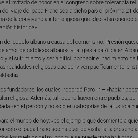
ue el invitado de honor en el congreso sobre tolerancia rel
 del viaje del papa Francisco a dicho país el próximo 21 d
 de la convivencia interreligiosa que -dijo- «tan querido p
ación histórica».
n del pueblo albano a causa del comunismo. Presión que, a
 de amor de católicos albanos. «La Iglesia católica en Albani
 y el sufrimiento y sería difícil concebir el nacimiento de 
as realidades religiosas que conviven pacíficamente: crist
ktashi».
adres fundadores, los cuales -recordó Parolin – «habían apo
ltirreligiosa. Además, tal reconciliación entre pueblos, pe
ada «en el perdón y no solo en categorías de la justicia h
 para el mundo de hoy: «es el ejemplo que desmiente a qui
por esto el papa Francisco ha querido visitarla: la presencia
todos los pueblos del mundo que se puede trabajar juntos».