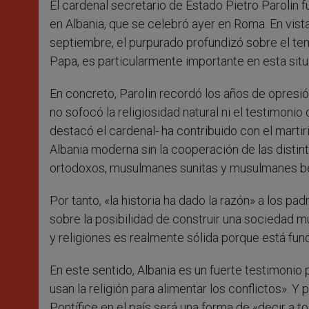
El cardenal secretario de Estado Pietro Parolin f
r
en Albania, que se celebró ayer en Roma. En vista
septiembre, el purpurado profundizó sobre el tema
Papa, es particularmente importante en esta situ
En concreto, Parolin recordó los años de opresió
no sofocó la religiosidad natural ni el testimonio
destacó el cardenal- ha contribuido con el martirio
Albania moderna sin la cooperación de las distint
ortodoxos, musulmanes sunitas y musulmanes be
Por tanto, «la historia ha dado la razón» a los p
sobre la posibilidad de construir una sociedad mu
y religiones es realmente sólida porque está fund
En este sentido, Albania es un fuerte testimonio
usan la religión para alimentar los conflictos». Y 
Pontífice en el país será una forma de «decir a 