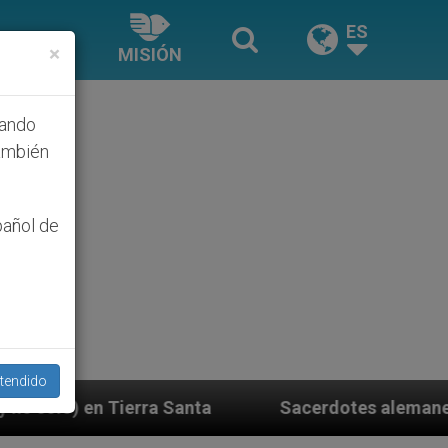
ES
×
MISIÓN
hando
ambién
pañol de
tendido
anta
Sacerdotes alemanes fieles al Papa contest