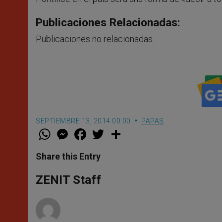
Publicaciones Relacionadas:
Publicaciones no relacionadas.
SEPTIEMBRE 13, 2014 00:00
PAPAS
W
M
F
T
S
h
e
a
w
h
a
s
c
i
a
t
s
e
t
r
Share this Entry
s
e
b
t
e
A
n
o
e
p
g
o
r
ZENIT Staff
p
e
k
r