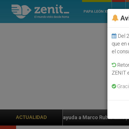
PAPA LEÓN XIV
ROMA
Av
Del 2
que en 
el cons
Retom
ZENIT e
Graci
den ayuda a Marco Rubio ante persecución de colonos j
ACTUALIDAD