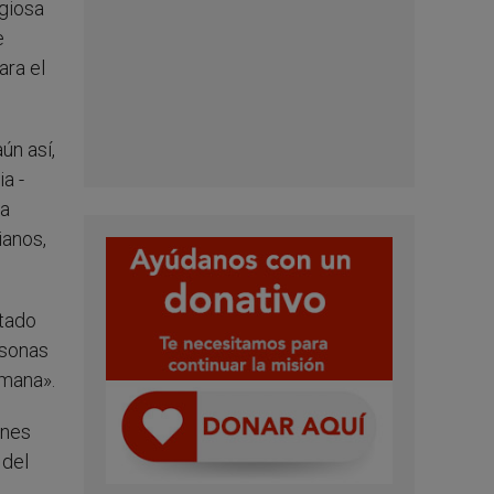
igiosa
e
ara el
ún así,
a -
la
ianos,
stado
rsonas
umana».
enes
 del