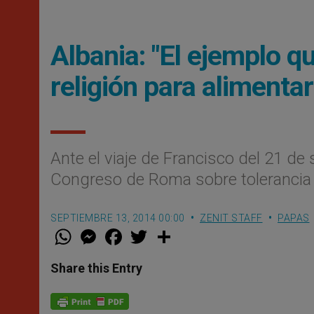
Albania: "El ejemplo q
religión para alimentar
Ante el viaje de Francisco del 21 de 
Congreso de Roma sobre tolerancia r
SEPTIEMBRE 13, 2014 00:00
ZENIT STAFF
PAPAS
W
M
F
T
S
h
e
a
w
h
a
s
c
i
a
t
s
e
t
r
Share this Entry
s
e
b
t
e
A
n
o
e
p
g
o
r
p
e
k