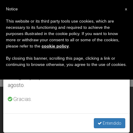
ES
Notice
×
x
Aviso importante
This website or its third party tools use cookies, which are
necessary to its functioning and required to achieve the
Del 27 de julio al 7 de agosto haremos la pausa
DÍA
purposes illustrated in the cookie policy. If you want to know
anual, aprovechando que en el periodo de verano
Septiembre 4th, 2014
more or withdraw your consent to all or some of the cookies,
please refer to the
cookie policy
.
se generan menos informaciones y también el
consumo de las mismas disminuye.
By closing this banner, scrolling this page, clicking a link or
continuing to browse otherwise, you agree to the use of cookies.
ÚLTIMAS NOTICIAS
Retomamos el trabajo ordinario de las ediciones
en inglés y español de ZENIT el lunes 10 de
agosto.
El Papa recibió a Maradona
Gracias.
SEP 04, 2014 00:00
ZENIT STAFF
Entendido