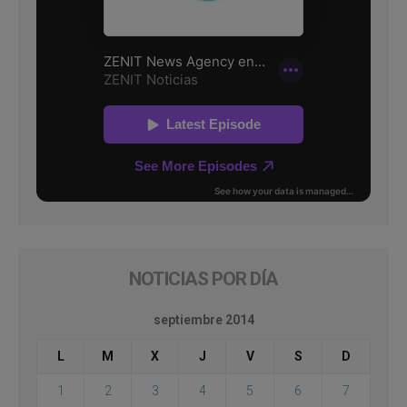
NOTICIAS POR DÍA
septiembre 2014
L
M
X
J
V
S
D
1
2
3
4
5
6
7