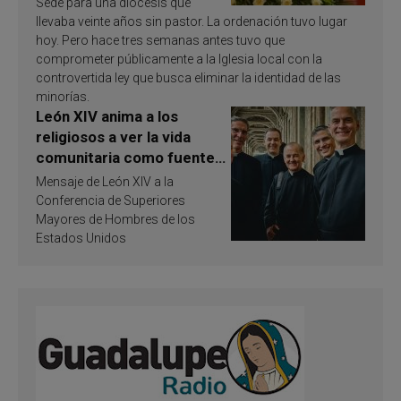
Sede para una diócesis que
llevaba veinte años sin pastor. La ordenación tuvo lugar
hoy. Pero hace tres semanas antes tuvo que
comprometer públicamente a la Iglesia local con la
controvertida ley que busca eliminar la identidad de las
minorías.
León XIV anima a los
religiosos a ver la vida
comunitaria como fuente
de inspiración y
Mensaje de León XIV a la
santificación
Conferencia de Superiores
Mayores de Hombres de los
Estados Unidos