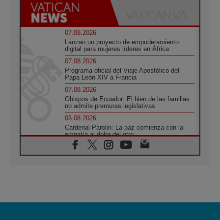
07.08.2026
Lanzan un proyecto de empoderamiento
digital para mujeres líderes en África
07.08.2026
Programa oficial del Viaje Apostólico del
Papa León XIV a Francia
07.08.2026
Obispos de Ecuador: El bien de las familias
no admite premuras legislativas
06.08.2026
Cardenal Parolin: La paz comienza con la
empatía al dolor del otro
06.08.2026
Fray Marco Vianelli: Aprender el Evangelio
de la Paz en la Escuela de San Francisco
06.08.2026
La visita del Papa León XIV a Asís en un
minuto
06.08.2026
El agradecimiento de los jóvenes al Papa:
«Hoy nos sentimos Iglesia»