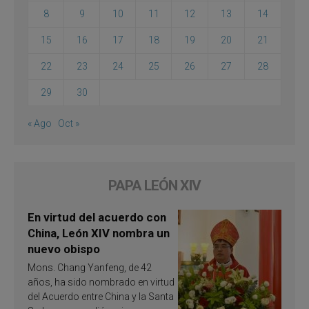
8
9
10
11
12
13
14
15
16
17
18
19
20
21
22
23
24
25
26
27
28
29
30
« Ago
Oct »
PAPA LEÓN XIV
En virtud del acuerdo con
China, León XIV nombra un
nuevo obispo
Mons. Chang Yanfeng, de 42
años, ha sido nombrado en virtud
del Acuerdo entre China y la Santa