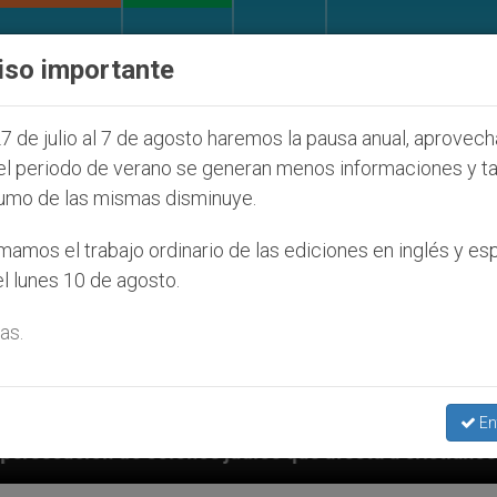
IGLESIA Y MUNDO
DOCUMENTOS
DONATIVOS
iso importante
7 de julio al 7 de agosto haremos la pausa anual, aprovec
el periodo de verano se generan menos informaciones y t
umo de las mismas disminuye.
amos el trabajo ordinario de las ediciones en inglés y es
l lunes 10 de agosto.
as.
En
udíos que afecta a cristianos (y no sólo) en Tierra S