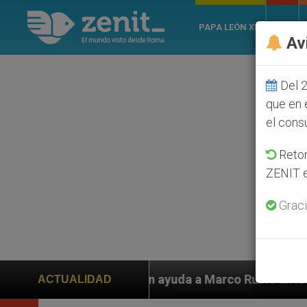
PAPA LEÓN XIV
ROMA
Av
Del 2
que en 
el cons
Retom
ZENIT e
Graci
iden ayuda a Marco Rubio ante persecución de colonos j
ACTUALIDAD