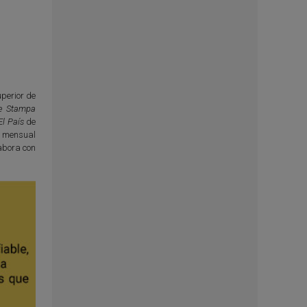
perior de
e Stampa
El País
de
l mensual
abora con