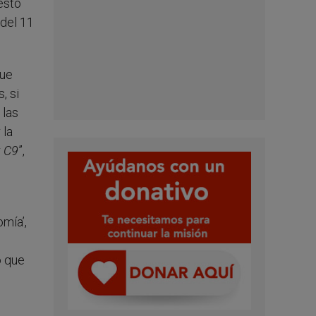
esto
 del 11
que
, si
 las
 la
r
C9
”,
mía’,
o que