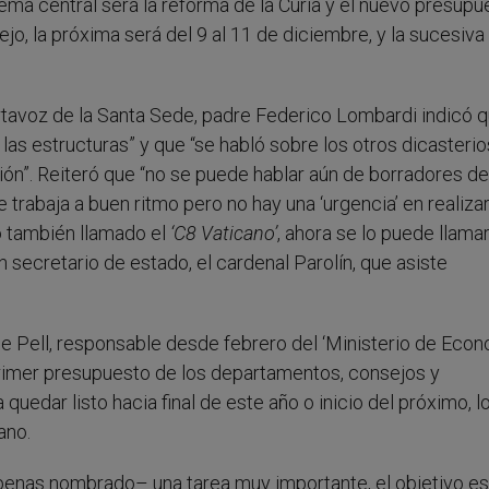
tema central será la reforma de la Curia y el nuevo presupu
jo, la próxima será del 9 al 11 de diciembre, y la sucesiva
 portavoz de la Santa Sede, padre Federico Lombardi indicó 
las estructuras” y que “se habló sobre los otros dicasterios
ión”. Reiteró que “no se puede hablar aún de borradores de
rabaja a buen ritmo pero no hay una ‘urgencia’ en realizar
o también llamado el
‘C8 Vaticano’
, ahora se lo puede llama
n secretario de estado, el cardenal Parolín, que asiste
e Pell, responsable desde febrero del ‘Ministerio de Econo
primer presupuesto de los departamentos, consejos y
quedar listo hacia final de este año o inicio del próximo, l
ano.
enas nombrado– una tarea muy importante, el objetivo es