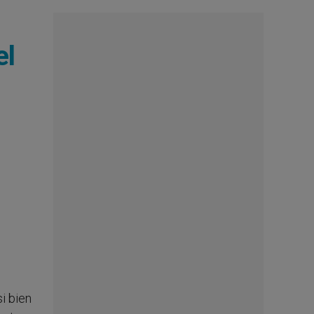
el
i bien