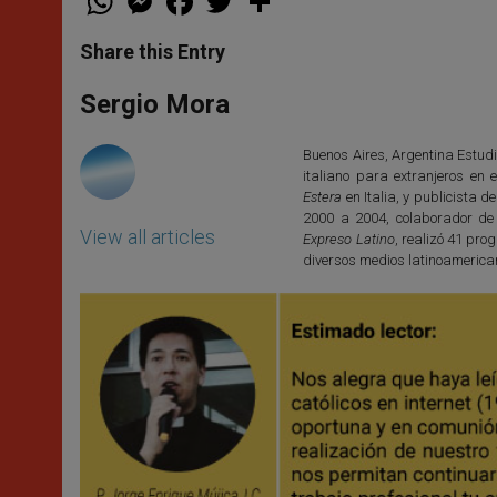
h
e
a
w
h
a
s
c
i
a
t
s
e
t
r
Share this Entry
s
e
b
t
e
A
n
o
e
p
g
o
r
Sergio Mora
p
e
k
r
Buenos Aires, Argentina Estudi
italiano para extranjeros en e
Estera
en Italia, y publicista d
2000 a 2004, colaborador de
View all articles
Expreso Latino
, realizó 41 pr
diversos medios latinoamerica