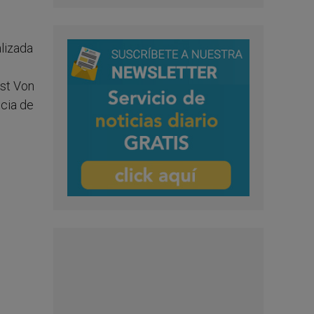
lizada
est Von
icia de