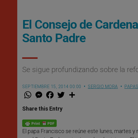
El Consejo de Cardenal
Santo Padre
Se sigue profundizando sobre la ref
SEPTIEMBRE 15, 2014 00:00
SERGIO MORA
PAPA
W
M
F
T
S
h
e
a
w
h
a
s
c
i
a
t
s
e
t
r
Share this Entry
s
e
b
t
e
A
n
o
e
p
g
o
r
p
e
k
El papa Francisco se reúne este lunes, martes y 
r