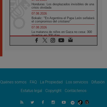
Honduras: Los desplazados invisibles de una
crisis olvidada
07.08.2026
Bokalic: "En Argentina el Papa León señalará
el compromiso del cristiano"
07.08.2026
La matanza de niños en Gaza no cesa: 300
muertos en 300 días
07.08.2026
Tagle: La guerra desfigura el mundo, solo la
revelación de Dios lo transfigura
07.08.2026
Presentada la Trienal de Arte de las
Universidades Católicas: «Exercises in
Empathy»
07.08.2026
Fortunatus Nwachukwu: la comunicación
como misión al servicio del Evangelio
Quiénes somos
FAQ
La Propiedad
Los servicios
Difusión
07.08.2026
Estatus legal
Copyright
Contáctenos
SIGNIS 2026, dar voz a las religiosas en el
espacio público
07.08.2026
Lanzan un proyecto de empoderamiento