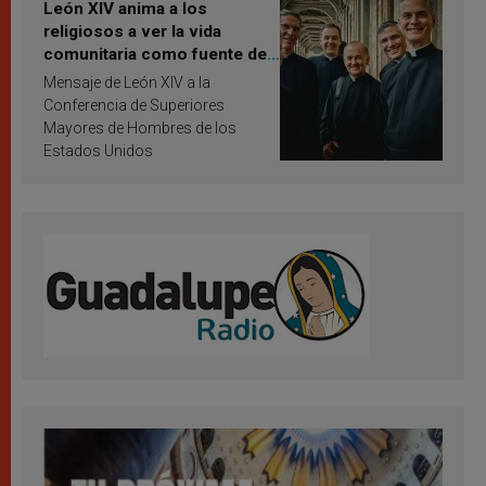
León XIV anima a los
religiosos a ver la vida
comunitaria como fuente de
inspiración y santificación
Mensaje de León XIV a la
Conferencia de Superiores
Mayores de Hombres de los
Estados Unidos