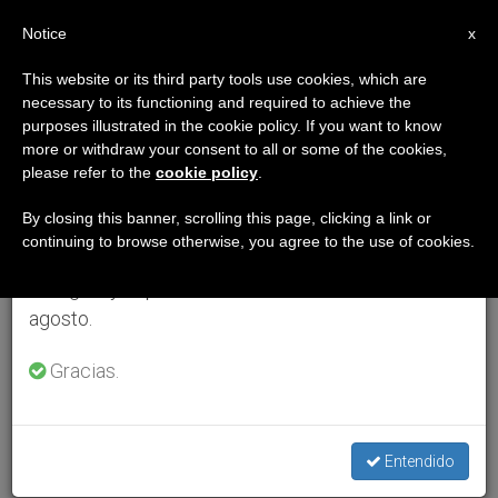
ES
Notice
×
x
Aviso importante
This website or its third party tools use cookies, which are
necessary to its functioning and required to achieve the
Del 27 de julio al 7 de agosto haremos la pausa
purposes illustrated in the cookie policy. If you want to know
anual, aprovechando que en el periodo de verano
more or withdraw your consent to all or some of the cookies,
please refer to the
cookie policy
.
se generan menos informaciones y también el
consumo de las mismas disminuye.
By closing this banner, scrolling this page, clicking a link or
continuing to browse otherwise, you agree to the use of cookies.
Retomamos el trabajo ordinario de las ediciones
en inglés y español de ZENIT el lunes 10 de
agosto.
Gracias.
Entendido