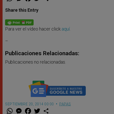
h
e
a
w
h
a
s
c
i
a
t
s
e
t
r
Share this Entry
s
e
b
t
e
A
n
o
e
p
g
o
r
p
e
k
r
Para ver el vídeo hacer click
aquí
.
–
Publicaciones Relacionadas:
Publicaciones no relacionadas.
SEPTIEMBRE 20, 2014 00:00
PAPAS
W
M
F
T
S
h
e
a
w
h