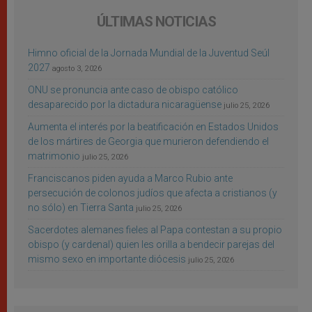
ÚLTIMAS NOTICIAS
Himno oficial de la Jornada Mundial de la Juventud Seúl
2027
agosto 3, 2026
ONU se pronuncia ante caso de obispo católico
desaparecido por la dictadura nicaragüense
julio 25, 2026
Aumenta el interés por la beatificación en Estados Unidos
de los mártires de Georgia que murieron defendiendo el
matrimonio
julio 25, 2026
Franciscanos piden ayuda a Marco Rubio ante
persecución de colonos judíos que afecta a cristianos (y
no sólo) en Tierra Santa
julio 25, 2026
Sacerdotes alemanes fieles al Papa contestan a su propio
obispo (y cardenal) quien les orilla a bendecir parejas del
mismo sexo en importante diócesis
julio 25, 2026