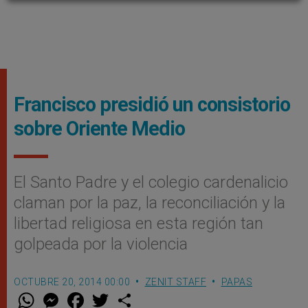
Francisco presidió un consistorio
sobre Oriente Medio
El Santo Padre y el colegio cardenalicio
claman por la paz, la reconciliación y la
libertad religiosa en esta región tan
golpeada por la violencia
OCTUBRE 20, 2014 00:00
ZENIT STAFF
PAPAS
W
M
F
T
S
h
e
a
w
h