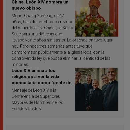
China, León XIV nombra un
nuevo obispo
Mons. Chang Yanfeng, de 42
años, ha sido nombrado en virtud
del Acuerdo entre China y la Santa
Sede para una diócesis que
llevaba veinte años sin pastor. La ordenación tuvo lugar
hoy. Pero hace tres semanas antes tuvo que
comprometer públicamente a la Iglesia local con la
controvertida ley que busca eliminar la identidad de las
minorías.
León XIV anima a los
religiosos a ver la vida
comunitaria como fuente de
inspiración y santificación
Mensaje de León XIV a la
Conferencia de Superiores
Mayores de Hombres de los
Estados Unidos