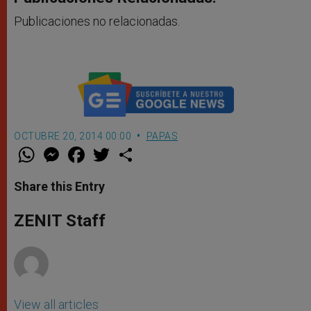
Publicaciones no relacionadas.
OCTUBRE 20, 2014 00:00
PAPAS
W
M
F
T
S
h
e
a
w
h
a
s
c
i
a
t
s
e
t
r
Share this Entry
s
e
b
t
e
A
n
o
e
p
g
o
r
ZENIT Staff
p
e
k
r
View all articles