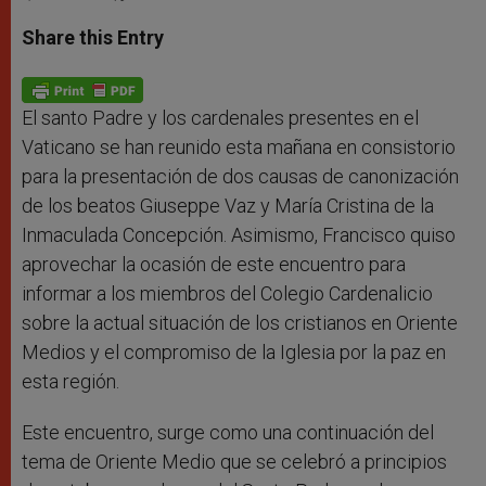
a
s
c
i
a
t
s
e
t
r
Share this Entry
s
e
b
t
e
A
n
o
e
p
g
o
r
p
e
k
r
El santo Padre y los cardenales presentes en el
Vaticano se han reunido esta mañana en consistorio
para la presentación de dos causas de canonización
de los beatos Giuseppe Vaz y María Cristina de la
Inmaculada Concepción. Asimismo, Francisco quiso
aprovechar la ocasión de este encuentro para
informar a los miembros del Colegio Cardenalicio
sobre la actual situación de los cristianos en Oriente
Medios y el compromiso de la Iglesia por la paz en
esta región.
Este encuentro, surge como una continuación del
tema de Oriente Medio que se celebró a principios