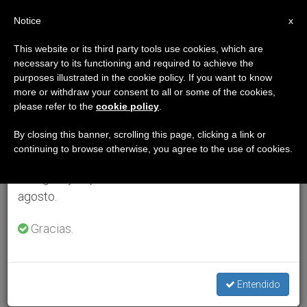
ES
Notice
×
x
Aviso importante
This website or its third party tools use cookies, which are
necessary to its functioning and required to achieve the
Del 27 de julio al 7 de agosto haremos la pausa
purposes illustrated in the cookie policy. If you want to know
anual, aprovechando que en el periodo de verano
more or withdraw your consent to all or some of the cookies,
please refer to the
cookie policy
.
se generan menos informaciones y también el
consumo de las mismas disminuye.
By closing this banner, scrolling this page, clicking a link or
continuing to browse otherwise, you agree to the use of cookies.
Retomamos el trabajo ordinario de las ediciones
en inglés y español de ZENIT el lunes 10 de
agosto.
Gracias.
Entendido