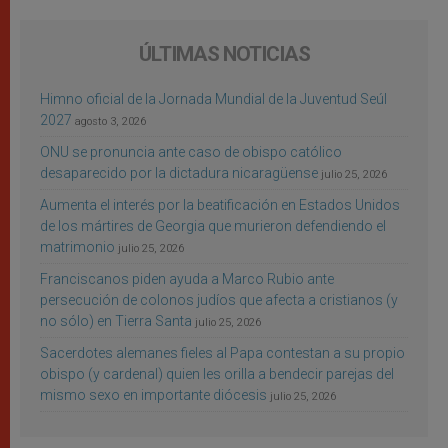
ÚLTIMAS NOTICIAS
Himno oficial de la Jornada Mundial de la Juventud Seúl
2027
agosto 3, 2026
ONU se pronuncia ante caso de obispo católico
desaparecido por la dictadura nicaragüense
julio 25, 2026
Aumenta el interés por la beatificación en Estados Unidos
de los mártires de Georgia que murieron defendiendo el
matrimonio
julio 25, 2026
Franciscanos piden ayuda a Marco Rubio ante
persecución de colonos judíos que afecta a cristianos (y
no sólo) en Tierra Santa
julio 25, 2026
Sacerdotes alemanes fieles al Papa contestan a su propio
obispo (y cardenal) quien les orilla a bendecir parejas del
mismo sexo en importante diócesis
julio 25, 2026