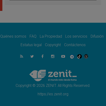
León XIV visitará el Santuario de la Madre
del Buen Consejo de Genazzano
07.08.2026
Filipinas: el Vicariato Apostólico de Calapán
se convierte en diócesis
07.08.2026
Honduras: Los desplazados invisibles de una
crisis olvidada
Quiénes somos
FAQ
La Propiedad
Los servicios
Difusión
07.08.2026
Bokalic: "En Argentina el Papa León señalará
Estatus legal
Copyright
Contáctenos
el compromiso del cristiano"
07.08.2026
La matanza de niños en Gaza no cesa: 300
muertos en 300 días
07.08.2026
Tagle: La guerra desfigura el mundo, solo la
revelación de Dios lo transfigura
Copyright © 2026 ZENIT. All Rights Reserved.
https://es.zenit.org