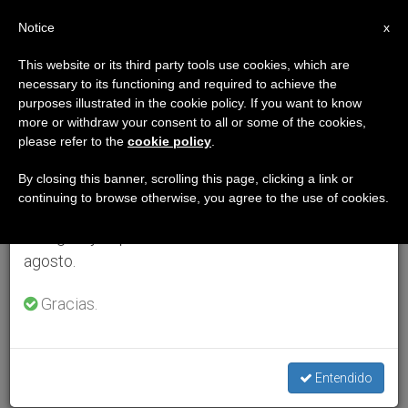
ES
Notice
×
x
Aviso importante
This website or its third party tools use cookies, which are
necessary to its functioning and required to achieve the
Del 27 de julio al 7 de agosto haremos la pausa
purposes illustrated in the cookie policy. If you want to know
anual, aprovechando que en el periodo de verano
more or withdraw your consent to all or some of the cookies,
please refer to the
cookie policy
.
se generan menos informaciones y también el
consumo de las mismas disminuye.
By closing this banner, scrolling this page, clicking a link or
continuing to browse otherwise, you agree to the use of cookies.
Retomamos el trabajo ordinario de las ediciones
en inglés y español de ZENIT el lunes 10 de
agosto.
Gracias.
Entendido