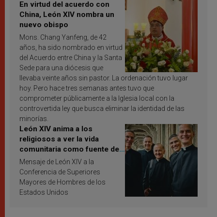
En virtud del acuerdo con
China, León XIV nombra un
nuevo obispo
Mons. Chang Yanfeng, de 42
años, ha sido nombrado en virtud
del Acuerdo entre China y la Santa
Sede para una diócesis que
llevaba veinte años sin pastor. La ordenación tuvo lugar
hoy. Pero hace tres semanas antes tuvo que
comprometer públicamente a la Iglesia local con la
controvertida ley que busca eliminar la identidad de las
minorías.
León XIV anima a los
religiosos a ver la vida
comunitaria como fuente de
inspiración y santificación
Mensaje de León XIV a la
Conferencia de Superiores
Mayores de Hombres de los
Estados Unidos