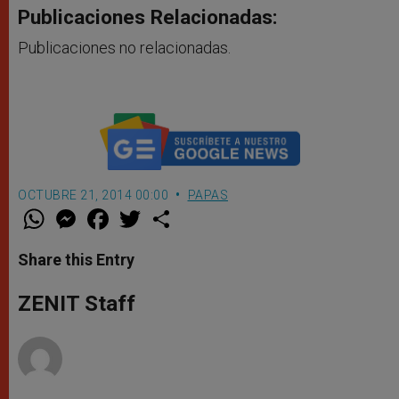
Publicaciones Relacionadas:
Publicaciones no relacionadas.
OCTUBRE 21, 2014 00:00
PAPAS
W
M
F
T
S
h
e
a
w
h
a
s
c
i
a
t
s
e
t
r
Share this Entry
s
e
b
t
e
A
n
o
e
p
g
o
r
ZENIT Staff
p
e
k
r