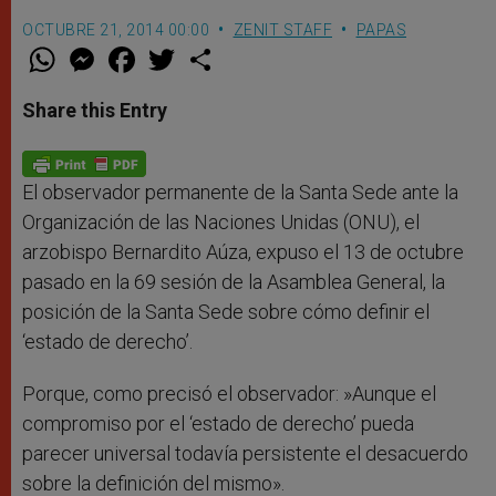
OCTUBRE 21, 2014 00:00
ZENIT STAFF
PAPAS
W
M
F
T
S
h
e
a
w
h
a
s
c
i
a
t
s
e
t
r
Share this Entry
s
e
b
t
e
A
n
o
e
p
g
o
r
p
e
k
r
El observador permanente de la Santa Sede ante la
Organización de las Naciones Unidas (ONU), el
arzobispo Bernardito Aúza, expuso el 13 de octubre
pasado en la 69 sesión de la Asamblea General, la
posición de la Santa Sede sobre cómo definir el
‘estado de derecho’.
Porque, como precisó el observador: »Aunque el
compromiso por el ‘estado de derecho’ pueda
parecer universal todavía persistente el desacuerdo
sobre la definición del mismo».