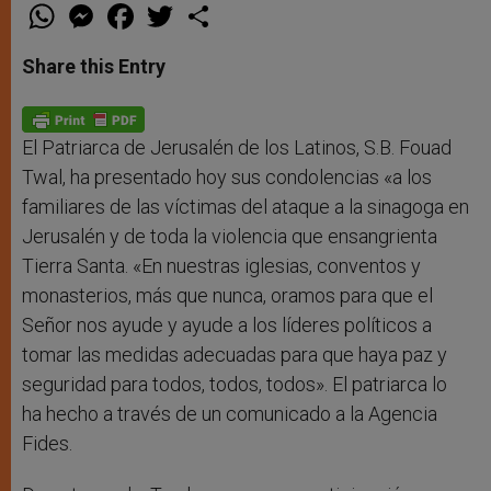
W
M
F
T
S
h
e
a
w
h
a
s
c
i
a
t
s
e
t
r
Share this Entry
s
e
b
t
e
A
n
o
e
p
g
o
r
p
e
k
r
El Patriarca de Jerusalén de los Latinos, S.B. Fouad
Twal, ha presentado hoy sus condolencias «a los
familiares de las víctimas del ataque a la sinagoga en
Jerusalén y de toda la violencia que ensangrienta
Tierra Santa. «En nuestras iglesias, conventos y
monasterios, más que nunca, oramos para que el
Señor nos ayude y ayude a los líderes políticos a
tomar las medidas adecuadas para que haya paz y
seguridad para todos, todos, todos». El patriarca lo
ha hecho a través de un comunicado a la Agencia
Fides.