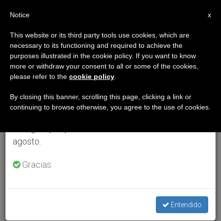
ES
Notice
×
x
Aviso importante
This website or its third party tools use cookies, which are
necessary to its functioning and required to achieve the
Del 27 de julio al 7 de agosto haremos la pausa
purposes illustrated in the cookie policy. If you want to know
anual, aprovechando que en el periodo de verano
more or withdraw your consent to all or some of the cookies,
please refer to the
cookie policy
.
se generan menos informaciones y también el
consumo de las mismas disminuye.
By closing this banner, scrolling this page, clicking a link or
continuing to browse otherwise, you agree to the use of cookies.
Retomamos el trabajo ordinario de las ediciones
en inglés y español de ZENIT el lunes 10 de
agosto.
Gracias.
Entendido