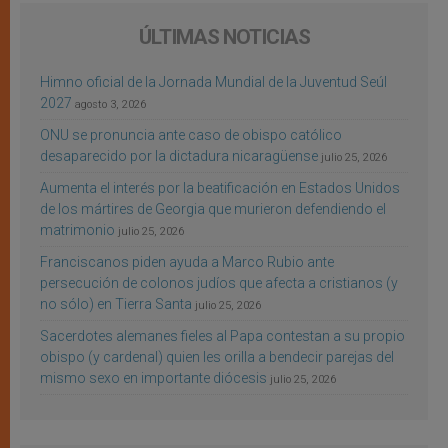
ÚLTIMAS NOTICIAS
Himno oficial de la Jornada Mundial de la Juventud Seúl
2027
agosto 3, 2026
ONU se pronuncia ante caso de obispo católico
desaparecido por la dictadura nicaragüense
julio 25, 2026
Aumenta el interés por la beatificación en Estados Unidos
de los mártires de Georgia que murieron defendiendo el
matrimonio
julio 25, 2026
Franciscanos piden ayuda a Marco Rubio ante
persecución de colonos judíos que afecta a cristianos (y
no sólo) en Tierra Santa
julio 25, 2026
Sacerdotes alemanes fieles al Papa contestan a su propio
obispo (y cardenal) quien les orilla a bendecir parejas del
mismo sexo en importante diócesis
julio 25, 2026