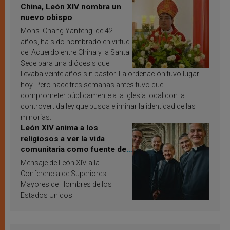
China, León XIV nombra un
nuevo obispo
Mons. Chang Yanfeng, de 42
años, ha sido nombrado en virtud
del Acuerdo entre China y la Santa
Sede para una diócesis que
llevaba veinte años sin pastor. La ordenación tuvo lugar
hoy. Pero hace tres semanas antes tuvo que
comprometer públicamente a la Iglesia local con la
controvertida ley que busca eliminar la identidad de las
minorías.
León XIV anima a los
religiosos a ver la vida
comunitaria como fuente de
inspiración y santificación
Mensaje de León XIV a la
Conferencia de Superiores
Mayores de Hombres de los
Estados Unidos