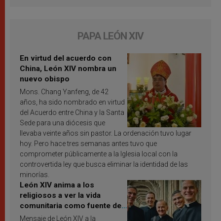
PAPA LEÓN XIV
En virtud del acuerdo con
China, León XIV nombra un
nuevo obispo
Mons. Chang Yanfeng, de 42
años, ha sido nombrado en virtud
del Acuerdo entre China y la Santa
Sede para una diócesis que
llevaba veinte años sin pastor. La ordenación tuvo lugar
hoy. Pero hace tres semanas antes tuvo que
comprometer públicamente a la Iglesia local con la
controvertida ley que busca eliminar la identidad de las
minorías.
León XIV anima a los
religiosos a ver la vida
comunitaria como fuente de
inspiración y santificación
Mensaje de León XIV a la