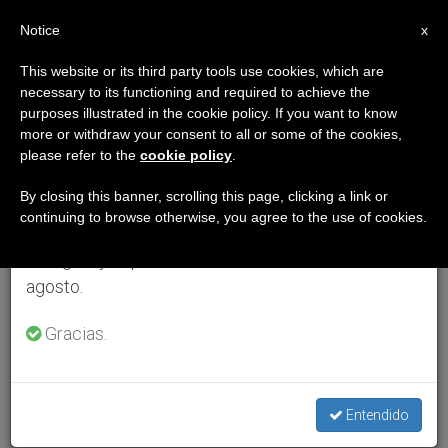
ES
Notice
×
x
Aviso importante
This website or its third party tools use cookies, which are
necessary to its functioning and required to achieve the
Del 27 de julio al 7 de agosto haremos la pausa
purposes illustrated in the cookie policy. If you want to know
anual, aprovechando que en el periodo de verano
more or withdraw your consent to all or some of the cookies,
please refer to the
cookie policy
.
se generan menos informaciones y también el
consumo de las mismas disminuye.
By closing this banner, scrolling this page, clicking a link or
continuing to browse otherwise, you agree to the use of cookies.
Retomamos el trabajo ordinario de las ediciones
en inglés y español de ZENIT el lunes 10 de
agosto.
Gracias.
Entendido