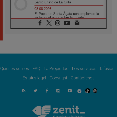
Santo Cristo de La Grita
08.08.2026
El Papa: en Santa Ágata contemplamos la
victoria del amor sobre la muerte
08.08.2026
León XIV visitará el Santuario de la Madre
del Buen Consejo de Genazzano
07.08.2026
Filipinas: el Vicariato Apostólico de Calapán
se convierte en diócesis
07.08.2026
Honduras: Los desplazados invisibles de una
crisis olvidada
Quiénes somos
FAQ
La Propiedad
Los servicios
Difusión
07.08.2026
Bokalic: "En Argentina el Papa León señalará
Estatus legal
Copyright
Contáctenos
el compromiso del cristiano"
07.08.2026
La matanza de niños en Gaza no cesa: 300
muertos en 300 días
07.08.2026
Tagle: La guerra desfigura el mundo, solo la
revelación de Dios lo transfigura