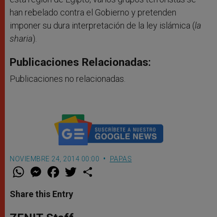
han rebelado contra el Gobierno y pretenden
imponer su dura interpretación de la ley islámica (
la
sharia
).
Publicaciones Relacionadas:
Publicaciones no relacionadas.
NOVIEMBRE 24, 2014 00:00
PAPAS
W
M
F
T
S
h
e
a
w
h
a
s
c
i
a
t
s
e
t
r
Share this Entry
s
e
b
t
e
A
n
o
e
p
g
o
r