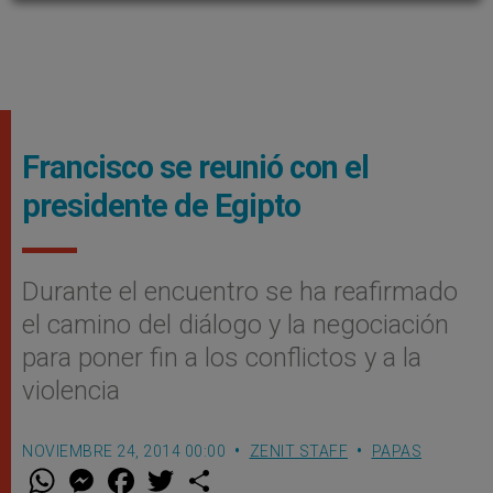
Francisco se reunió con el
presidente de Egipto
Durante el encuentro se ha reafirmado
el camino del diálogo y la negociación
para poner fin a los conflictos y a la
violencia
NOVIEMBRE 24, 2014 00:00
ZENIT STAFF
PAPAS
W
M
F
T
S
h
e
a
w
h