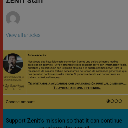
ZENIT Staff
p
e
k
r
View all articles