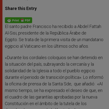
a
s
c
i
a
t
s
e
t
r
Share this Entry
s
e
b
t
e
A
n
o
e
p
g
o
r
p
e
k
r
El santo padre Francisco ha recibido a Abdel Fattah
Al-Sisi, presidente de la República Árabe de
Egipto. Se trata de la primera visita de un mandatario
egipcio al Vaticano en los últimos ocho años.
«Durante los cordiales coloquios se han detenido en
la situación del país, subrayando la cercanía y la
solidaridad de la Iglesia a todo el pueblo egipcio
durante el periodo de transición política». Lo informó
la oficina de prensa de la Santa Sde, que añadió: «Al
mismo tiempo, se ha expresado el deseo de que, en
el cuadro de las garantías aprobadas por la nueva
Constitución en el ámbito de la tutela de los