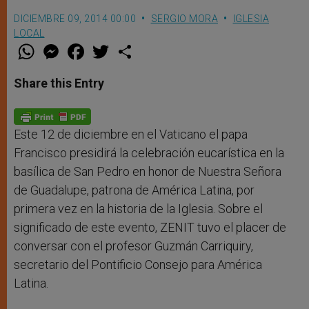
DICIEMBRE 09, 2014 00:00
SERGIO MORA
IGLESIA
LOCAL
W
M
F
T
S
h
e
a
w
h
a
s
c
i
a
t
s
e
t
r
Share this Entry
s
e
b
t
e
A
n
o
e
p
g
o
r
p
e
k
r
Este 12 de diciembre en el Vaticano el papa
Francisco presidirá la celebración eucarística en la
basílica de San Pedro en honor de Nuestra Señora
de Guadalupe, patrona de América Latina, por
primera vez en la historia de la Iglesia. Sobre el
significado de este evento, ZENIT tuvo el placer de
conversar con el profesor Guzmán Carriquiry,
secretario del Pontificio Consejo para América
Latina.