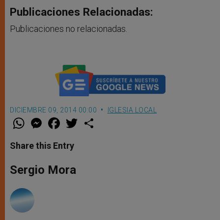
Publicaciones Relacionadas:
Publicaciones no relacionadas.
DICIEMBRE 09, 2014 00:00
IGLESIA LOCAL
W
M
F
T
S
h
e
a
w
h
a
s
c
i
a
t
s
e
t
r
Share this Entry
s
e
b
t
e
A
n
o
e
p
g
o
r
Sergio Mora
p
e
k
r