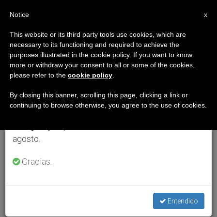
ES
Notice
×
x
Aviso importante
This website or its third party tools use cookies, which are
necessary to its functioning and required to achieve the
Del 27 de julio al 7 de agosto haremos la pausa
purposes illustrated in the cookie policy. If you want to know
anual, aprovechando que en el periodo de verano
more or withdraw your consent to all or some of the cookies,
please refer to the
cookie policy
.
se generan menos informaciones y también el
consumo de las mismas disminuye.
By closing this banner, scrolling this page, clicking a link or
continuing to browse otherwise, you agree to the use of cookies.
Retomamos el trabajo ordinario de las ediciones
en inglés y español de ZENIT el lunes 10 de
agosto.
Gracias.
Entendido