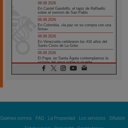
08.08.2026
En Castel Gandolfo, el tapiz de Raffaello
sobre el sermón de San Pablo
08.08.2026
En Colombia, «la paz no se compra con una
firma»
08.08.2026
En Venezuela celebraron los 416 años del
Santo Cristo de La Grita
08.08.2026
El Papa: en Santa Ágata contemplamos la
victoria del amor sobre la muerte
08.08.2026
León XIV visitará el Santuario de la Madre
del Buen Consejo de Genazzano
07.08.2026
Filipinas: el Vicariato Apostólico de Calapán
se convierte en diócesis
07.08.2026
Honduras: Los desplazados invisibles de una
crisis olvidada
Quiénes somos
FAQ
La Propiedad
Los servicios
Difusión
07.08.2026
Bokalic: "En Argentina el Papa León señalará