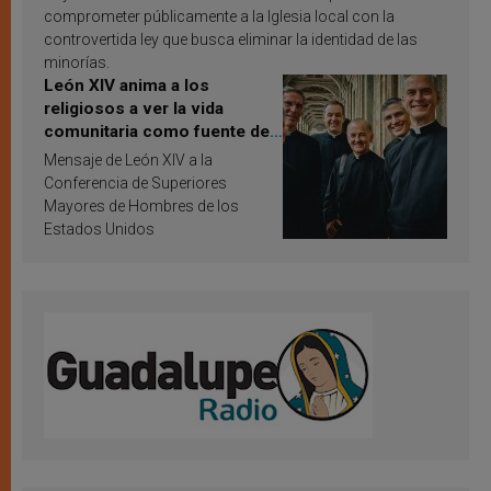
comprometer públicamente a la Iglesia local con la
controvertida ley que busca eliminar la identidad de las
minorías.
León XIV anima a los
religiosos a ver la vida
comunitaria como fuente de
inspiración y santificación
Mensaje de León XIV a la
Conferencia de Superiores
Mayores de Hombres de los
Estados Unidos