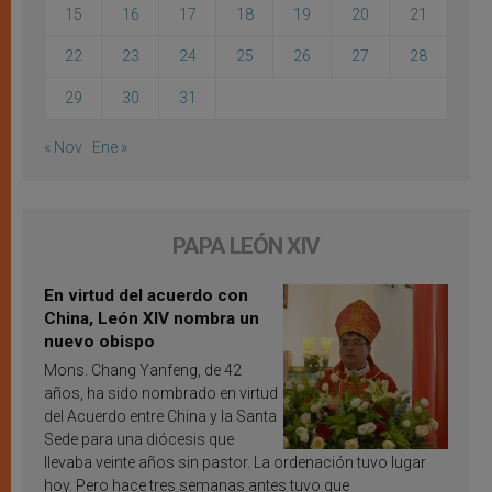
15
16
17
18
19
20
21
22
23
24
25
26
27
28
29
30
31
« Nov
Ene »
PAPA LEÓN XIV
En virtud del acuerdo con
China, León XIV nombra un
nuevo obispo
Mons. Chang Yanfeng, de 42
años, ha sido nombrado en virtud
del Acuerdo entre China y la Santa
Sede para una diócesis que
llevaba veinte años sin pastor. La ordenación tuvo lugar
hoy. Pero hace tres semanas antes tuvo que