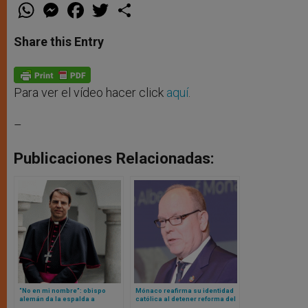
W
M
F
T
S
h
e
a
w
h
a
s
c
i
a
t
s
e
t
r
Share this Entry
s
e
b
t
e
A
n
o
e
p
g
o
r
p
e
k
r
Para ver el vídeo hacer click
aquí
.
–
Publicaciones Relacionadas:
“No en mi nombre”: obispo
Mónaco reafirma su identidad
alemán da la espalda a
católica al detener reforma del
documento lleno de ideología
aborto: Príncipe refuta