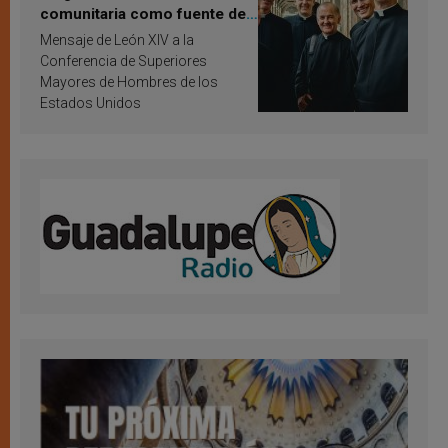
comunitaria como fuente de
inspiración y santificación
Mensaje de León XIV a la
Conferencia de Superiores
Mayores de Hombres de los
Estados Unidos