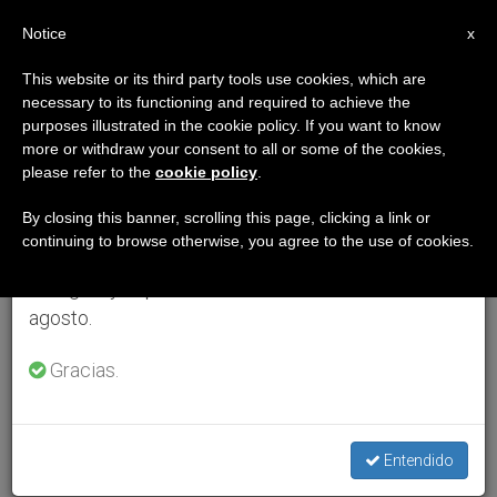
ES
Notice
×
x
Aviso importante
This website or its third party tools use cookies, which are
necessary to its functioning and required to achieve the
Del 27 de julio al 7 de agosto haremos la pausa
purposes illustrated in the cookie policy. If you want to know
anual, aprovechando que en el periodo de verano
more or withdraw your consent to all or some of the cookies,
please refer to the
cookie policy
.
se generan menos informaciones y también el
consumo de las mismas disminuye.
By closing this banner, scrolling this page, clicking a link or
continuing to browse otherwise, you agree to the use of cookies.
Retomamos el trabajo ordinario de las ediciones
en inglés y español de ZENIT el lunes 10 de
agosto.
Gracias.
Entendido