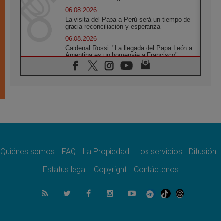
06.08.2026
La visita del Papa a Perú será un tiempo de
gracia reconciliación y esperanza
06.08.2026
Cardenal Rossi: "La llegada del Papa León a
Argentina es un homenaje a Francisco"
06.08.2026
En Asís, León XIV invita a los jóvenes a
«construir la civilización del amor»
05.08.2026
El cardenal Parolin en México: Toda la
sociedad necesita el mensaje del Evangelio
05.08.2026
Santa María la Mayor, Makrickas: La gracia
de Dios desciende sobre el mundo
Quiénes somos
FAQ
La Propiedad
Los servicios
Difusión
05.08.2026
Cristianos y confucianos: Respeto y
Estatus legal
Copyright
Contáctenos
sabiduría para afrontar los urgentes desafíos
de hoy
05.08.2026
En marcha hacia Asís en nombre de San
Francisco, a la espera de León
05.08.2026