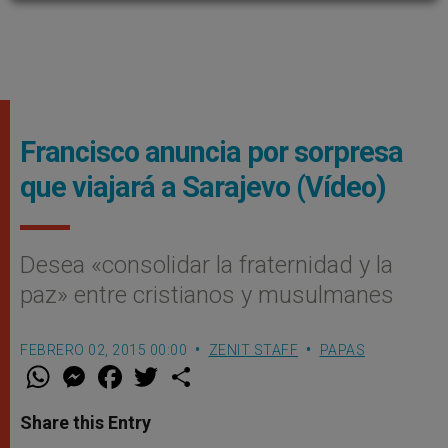
Francisco anuncia por sorpresa
que viajará a Sarajevo (Vídeo)
Desea «consolidar la fraternidad y la
paz» entre cristianos y musulmanes
FEBRERO 02, 2015 00:00
ZENIT STAFF
PAPAS
W
M
F
T
S
h
e
a
w
h
a
s
c
i
a
t
s
e
t
r
Share this Entry
s
e
b
t
e