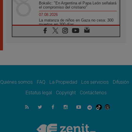
Bokalic: "En Argentina el Papa León señalará
el compromiso del cristiano"
07.08.2026
La matanza de niños en Gaza no cesa: 300
muertos en 300 días
07.08.2026
Tagle: La guerra desfigura el mundo, solo la
revelación de Dios lo transfigura
07.08.2026
Presentada la Trienal de Arte de las
Universidades Católicas: «Exercises in
Empathy»
07.08.2026
Fortunatus Nwachukwu: la comunicación
como misión al servicio del Evangelio
Quiénes somos
FAQ
La Propiedad
Los servicios
Difusión
07.08.2026
Estatus legal
Copyright
Contáctenos
SIGNIS 2026, dar voz a las religiosas en el
espacio público
07.08.2026
Lanzan un proyecto de empoderamiento
digital para mujeres líderes en África
07.08.2026
Programa oficial del Viaje Apostólico del
Papa León XIV a Francia