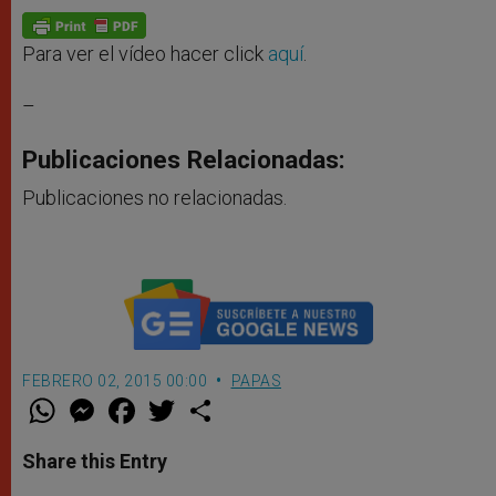
A
n
o
e
p
g
o
r
p
e
k
r
Para ver el vídeo hacer click
aquí
.
–
Publicaciones Relacionadas:
Publicaciones no relacionadas.
FEBRERO 02, 2015 00:00
PAPAS
W
M
F
T
S
h
e
a
w
h
a
s
c
i
a
t
s
e
t
r
Share this Entry
s
e
b
t
e
A
n
o
e