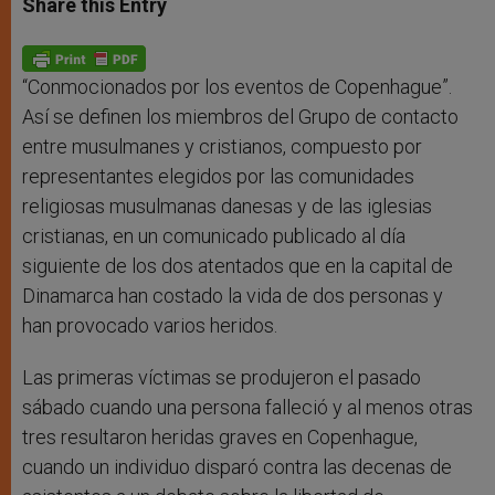
Share this Entry
s
e
b
t
e
A
n
o
e
p
g
o
r
p
e
k
r
“Conmocionados por los eventos de Copenhague”.
Así se definen los miembros del Grupo de contacto
entre musulmanes y cristianos, compuesto por
representantes elegidos por las comunidades
religiosas musulmanas danesas y de las iglesias
cristianas, en un comunicado publicado al día
siguiente de los dos atentados que en la capital de
Dinamarca han costado la vida de dos personas y
han provocado varios heridos.
Las primeras víctimas se produjeron el pasado
sábado cuando una persona falleció y al menos otras
tres resultaron heridas graves en Copenhague,
cuando un individuo disparó contra las decenas de