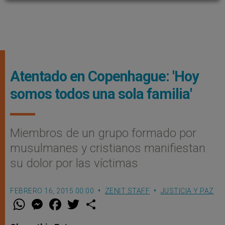
Atentado en Copenhague: 'Hoy
somos todos una sola familia'
Miembros de un grupo formado por
musulmanes y cristianos manifiestan
su dolor por las ví­ctimas
FEBRERO 16, 2015 00:00
ZENIT STAFF
JUSTICIA Y PAZ
W
M
F
T
S
h
e
a
w
h
a
s
c
i
a
t
s
e
t
r