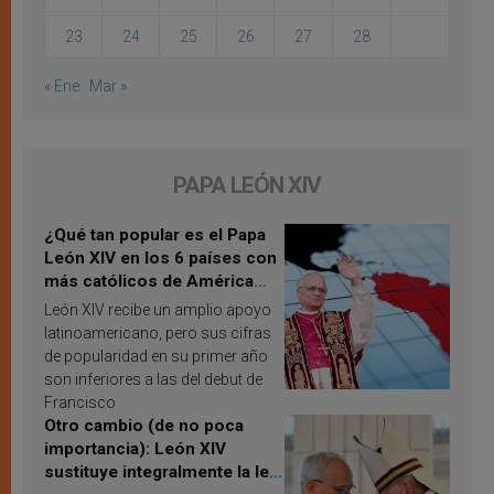
23
24
25
26
27
28
« Ene
Mar »
PAPA LEÓN XIV
¿Qué tan popular es el Papa
León XIV en los 6 países con
más católicos de América
Latina en 2026? Publican
León XIV recibe un amplio apoyo
resultados de investigación
latinoamericano, pero sus cifras
de popularidad en su primer año
son inferiores a las del debut de
Francisco
Otro cambio (de no poca
importancia): León XIV
sustituye integralmente la ley