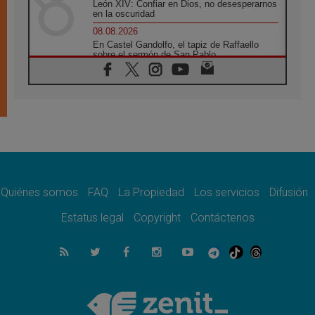
León XIV: Confiar en Dios, no desesperarnos
en la oscuridad
08.08.2026
En Castel Gandolfo, el tapiz de Raffaello
sobre el sermón de San Pablo
08.08.2026
En Colombia, «la paz no se compra con una
firma»
08.08.2026
En Venezuela celebraron los 416 años del
Santo Cristo de La Grita
08.08.2026
El Papa: en Santa Ágata contemplamos la
victoria del amor sobre la muerte
Quiénes somos
FAQ
La Propiedad
Los servicios
Difusión
08.08.2026
León XIV visitará el Santuario de la Madre
Estatus legal
Copyright
Contáctenos
del Buen Consejo de Genazzano
07.08.2026
Filipinas: el Vicariato Apostólico de Calapán
se convierte en diócesis
07.08.2026
Honduras: Los desplazados invisibles de una
crisis olvidada