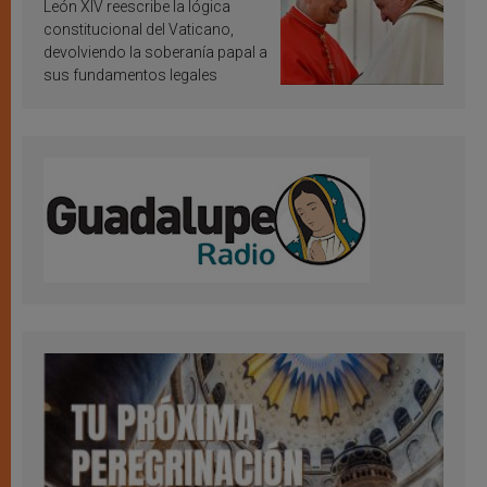
vaticana de Papa Francisco
León XIV reescribe la lógica
constitucional del Vaticano,
devolviendo la soberanía papal a
sus fundamentos legales