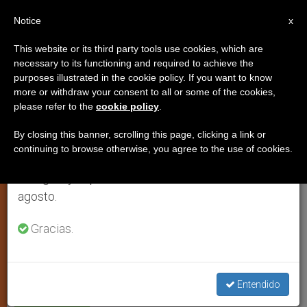
ES
Notice
×
x
Aviso importante
This website or its third party tools use cookies, which are
necessary to its functioning and required to achieve the
Del 27 de julio al 7 de agosto haremos la pausa
purposes illustrated in the cookie policy. If you want to know
El tiempo de cuaresma
anual, aprovechando que en el periodo de verano
more or withdraw your consent to all or some of the cookies,
please refer to the
cookie policy
.
se generan menos informaciones y también el
consumo de las mismas disminuye.
By closing this banner, scrolling this page, clicking a link or
Origen, significado teológico y la
continuing to browse otherwise, you agree to the use of cookies.
Retomamos el trabajo ordinario de las ediciones
reforma del Concilio Vaticano II
en inglés y español de ZENIT el lunes 10 de
agosto.
FEBRERO 24, 2015 00:00
ZENIT STAFF
ESPIRITUALIDAD
Gracias.
W
M
F
T
S
h
e
a
w
h
a
s
c
i
a
t
s
e
t
r
Share this Entry
s
e
b
t
e
A
n
o
e
Entendido
p
g
o
r
p
e
k