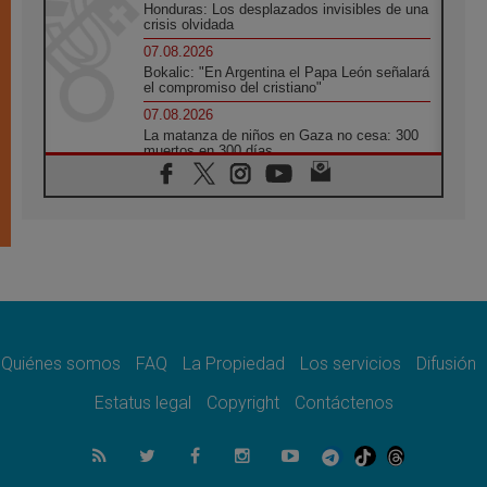
Honduras: Los desplazados invisibles de una
crisis olvidada
07.08.2026
Bokalic: "En Argentina el Papa León señalará
el compromiso del cristiano"
07.08.2026
La matanza de niños en Gaza no cesa: 300
muertos en 300 días
07.08.2026
Tagle: La guerra desfigura el mundo, solo la
revelación de Dios lo transfigura
07.08.2026
Presentada la Trienal de Arte de las
Universidades Católicas: «Exercises in
Empathy»
07.08.2026
Fortunatus Nwachukwu: la comunicación
como misión al servicio del Evangelio
Quiénes somos
FAQ
La Propiedad
Los servicios
Difusión
07.08.2026
Estatus legal
Copyright
Contáctenos
SIGNIS 2026, dar voz a las religiosas en el
espacio público
07.08.2026
Lanzan un proyecto de empoderamiento
digital para mujeres líderes en África