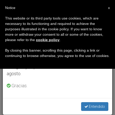
ES
Notice
×
x
Aviso importante
This website or its third party tools use cookies, which are
necessary to its functioning and required to achieve the
Del 27 de julio al 7 de agosto haremos la pausa
purposes illustrated in the cookie policy. If you want to know
anual, aprovechando que en el periodo de verano
more or withdraw your consent to all or some of the cookies,
please refer to the
cookie policy
.
se generan menos informaciones y también el
consumo de las mismas disminuye.
By closing this banner, scrolling this page, clicking a link or
continuing to browse otherwise, you agree to the use of cookies.
Retomamos el trabajo ordinario de las ediciones
en inglés y español de ZENIT el lunes 10 de
agosto.
Gracias.
Entendido