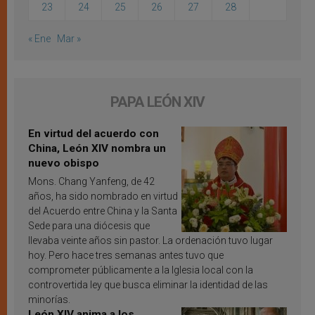
23
24
25
26
27
28
« Ene
Mar »
PAPA LEÓN XIV
En virtud del acuerdo con
China, León XIV nombra un
nuevo obispo
Mons. Chang Yanfeng, de 42
años, ha sido nombrado en virtud
del Acuerdo entre China y la Santa
Sede para una diócesis que
llevaba veinte años sin pastor. La ordenación tuvo lugar
hoy. Pero hace tres semanas antes tuvo que
comprometer públicamente a la Iglesia local con la
controvertida ley que busca eliminar la identidad de las
minorías.
León XIV anima a los