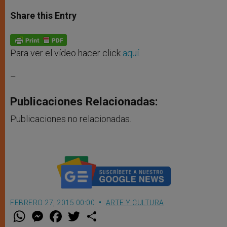
a
s
c
i
a
t
s
e
t
r
Share this Entry
s
e
b
t
e
A
n
o
e
p
g
o
r
p
e
k
r
Para ver el vídeo hacer click
aquí
.
–
Publicaciones Relacionadas:
Publicaciones no relacionadas.
FEBRERO 27, 2015 00:00
ARTE Y CULTURA
W
M
F
T
S
h
e
a
w
h