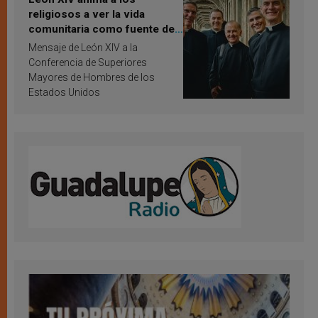
religiosos a ver la vida
comunitaria como fuente de
inspiración y santificación
Mensaje de León XIV a la
Conferencia de Superiores
Mayores de Hombres de los
Estados Unidos