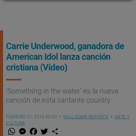
Carrie Underwood, ganadora de
American Idol lanza canción
cristiana (Vídeo)
‘Something in the water’ es la nueva
canción de esta cantante country
FEBRERO 27, 2015 00:00
NULL ROME REPORTS
ARTE Y
CULTURA
W
M
F
T
S
h
e
a
w
h