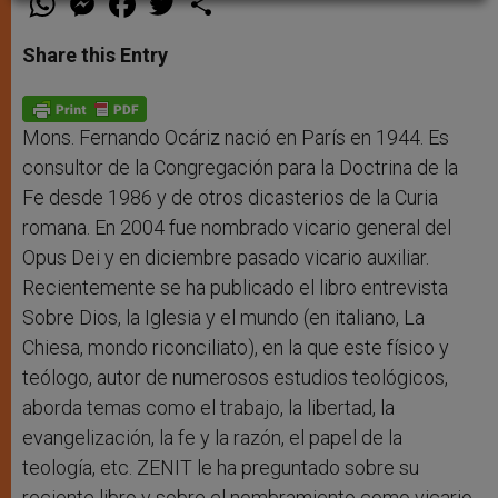
h
e
a
w
h
a
s
c
i
a
t
s
e
t
r
Share this Entry
s
e
b
t
e
A
n
o
e
p
g
o
r
p
e
k
r
Mons. Fernando Ocáriz nació en París en 1944. Es
consultor de la Congregación para la Doctrina de la
Fe desde 1986 y de otros dicasterios de la Curia
romana. En 2004 fue nombrado vicario general del
Opus Dei y en diciembre pasado vicario auxiliar.
Recientemente se ha publicado el libro entrevista
Sobre Dios, la Iglesia y el mundo (en italiano, La
Chiesa, mondo riconciliato), en la que este físico y
teólogo, autor de numerosos estudios teológicos,
aborda temas como el trabajo, la libertad, la
evangelización, la fe y la razón, el papel de la
teología, etc. ZENIT le ha preguntado sobre su
reciente libro y sobre el nombramiento como vicario