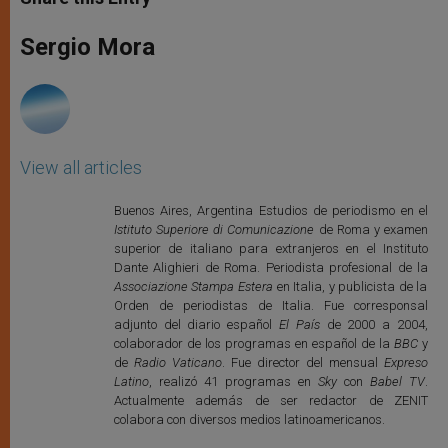
s
e
b
t
e
A
n
o
e
p
g
o
r
Sergio Mora
p
e
k
r
View all articles
Buenos Aires, Argentina Estudios de periodismo en el
Istituto Superiore di Comunicazione
de Roma y examen
superior de italiano para extranjeros en el Instituto
Dante Alighieri de Roma. Periodista profesional de la
Associazione Stampa Estera
en Italia, y publicista de la
Orden de periodistas de Italia. Fue corresponsal
adjunto del diario español
El País
de 2000 a 2004,
colaborador de los programas en español de la
BBC
y
de
Radio Vaticano
. Fue director del mensual
Expreso
Latino
, realizó 41 programas en
Sky
con
Babel TV
.
Actualmente además de ser redactor de ZENIT
colabora con diversos medios latinoamericanos.