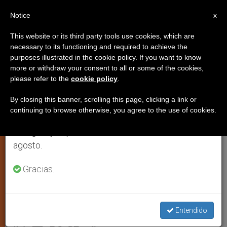
ES
Notice
×
x
Aviso importante
This website or its third party tools use cookies, which are
necessary to its functioning and required to achieve the
Del 27 de julio al 7 de agosto haremos la pausa
purposes illustrated in the cookie policy. If you want to know
El vicario auxiliar del Opus Dei:
anual, aprovechando que en el periodo de verano
more or withdraw your consent to all or some of the cookies,
please refer to the
cookie policy
.
se generan menos informaciones y también el
Francisco invita a identificar las
consumo de las mismas disminuye.
propias periferias
By closing this banner, scrolling this page, clicking a link or
continuing to browse otherwise, you agree to the use of cookies.
Retomamos el trabajo ordinario de las ediciones
en inglés y español de ZENIT el lunes 10 de
Entrevista a Mons. Fernando Ocáriz, a
agosto.
propósito de su nuevo cargo
Gracias.
institucional y del libro entrevista ‘Sobre
Dios, la Iglesia y el mundo’
Entendido
MARZO 12, 2015 00:00
SERGIO MORA
IGLESIA LOCAL
W
M
F
T
S