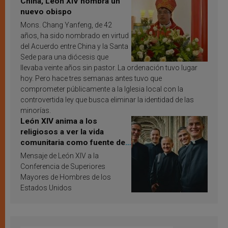
China, León XIV nombra un
nuevo obispo
Mons. Chang Yanfeng, de 42
años, ha sido nombrado en virtud
del Acuerdo entre China y la Santa
Sede para una diócesis que
llevaba veinte años sin pastor. La ordenación tuvo lugar
hoy. Pero hace tres semanas antes tuvo que
comprometer públicamente a la Iglesia local con la
controvertida ley que busca eliminar la identidad de las
minorías.
León XIV anima a los
religiosos a ver la vida
comunitaria como fuente de
inspiración y santificación
Mensaje de León XIV a la
Conferencia de Superiores
Mayores de Hombres de los
Estados Unidos