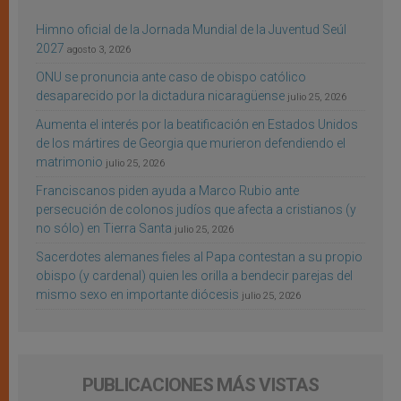
Himno oficial de la Jornada Mundial de la Juventud Seúl
2027
agosto 3, 2026
ONU se pronuncia ante caso de obispo católico
desaparecido por la dictadura nicaragüense
julio 25, 2026
Aumenta el interés por la beatificación en Estados Unidos
de los mártires de Georgia que murieron defendiendo el
matrimonio
julio 25, 2026
Franciscanos piden ayuda a Marco Rubio ante
persecución de colonos judíos que afecta a cristianos (y
no sólo) en Tierra Santa
julio 25, 2026
Sacerdotes alemanes fieles al Papa contestan a su propio
obispo (y cardenal) quien les orilla a bendecir parejas del
mismo sexo en importante diócesis
julio 25, 2026
PUBLICACIONES MÁS VISTAS