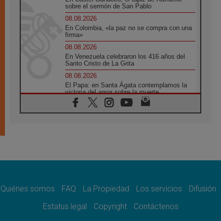
sobre el sermón de San Pablo
08.08.2026
En Colombia, «la paz no se compra con una
firma»
08.08.2026
En Venezuela celebraron los 416 años del
Santo Cristo de La Grita
08.08.2026
El Papa: en Santa Ágata contemplamos la
victoria del amor sobre la muerte
08.08.2026
León XIV visitará el Santuario de la Madre
del Buen Consejo de Genazzano
07.08.2026
Filipinas: el Vicariato Apostólico de Calapán
se convierte en diócesis
07.08.2026
Honduras: Los desplazados invisibles de una
crisis olvidada
Quiénes somos
FAQ
La Propiedad
Los servicios
Difusión
07.08.2026
Bokalic: "En Argentina el Papa León señalará
Estatus legal
Copyright
Contáctenos
el compromiso del cristiano"
07.08.2026