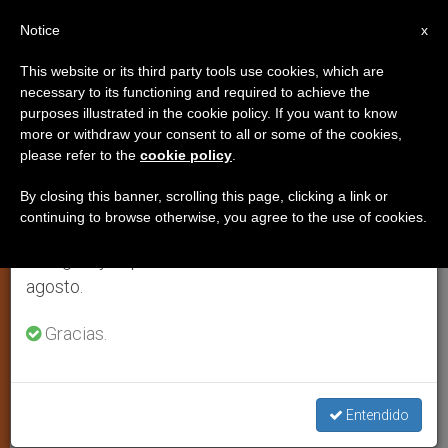
ES
Notice
×
x
Aviso importante
This website or its third party tools use cookies, which are
necessary to its functioning and required to achieve the
Del 27 de julio al 7 de agosto haremos la pausa
purposes illustrated in the cookie policy. If you want to know
La ONU urge a los lí­deres
anual, aprovechando que en el periodo de verano
more or withdraw your consent to all or some of the cookies,
please refer to the
cookie policy
.
se generan menos informaciones y también el
mundiales a poner fin al
consumo de las mismas disminuye.
sufrimiento del pueblo sirio
By closing this banner, scrolling this page, clicking a link or
continuing to browse otherwise, you agree to the use of cookies.
Retomamos el trabajo ordinario de las ediciones
en inglés y español de ZENIT el lunes 10 de
Tras cuatro años de conflicto en Siria,
agosto.
más de 12,2 millones de personas
Gracias.
precisan asistencia de emergencia y
3,9 millones han buscado refugio en
los paí­ses vecinos
Entendido