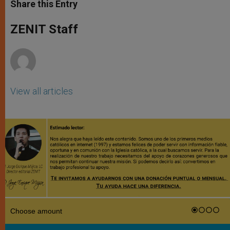
t
s
e
t
r
Share this Entry
s
e
b
t
e
A
n
o
e
p
g
o
r
ZENIT Staff
p
e
k
r
View all articles