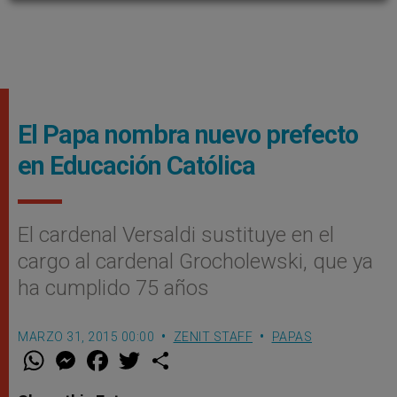
El Papa nombra nuevo prefecto
en Educación Católica
El cardenal Versaldi sustituye en el
cargo al cardenal Grocholewski, que ya
ha cumplido 75 años
MARZO 31, 2015 00:00
ZENIT STAFF
PAPAS
W
M
F
T
S
h
e
a
w
h
a
s
c
i
a
t
s
e
t
r