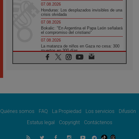
07.08.2026
Honduras: Los desplazados invisibles de una
crisis olvidada
07.08.2026
Bokalic: "En Argentina el Papa León señalará
el compromiso del cristiano"
07.08.2026
La matanza de niños en Gaza no cesa: 300
muertos en 300 días
07.08.2026
Tagle: La guerra desfigura el mundo, solo la
revelación de Dios lo transfigura
07.08.2026
Presentada la Trienal de Arte de las
Universidades Católicas: «Exercises in
Empathy»
07.08.2026
Fortunatus Nwachukwu: la comunicación
como misión al servicio del Evangelio
Quiénes somos
FAQ
La Propiedad
Los servicios
Difusión
07.08.2026
Estatus legal
Copyright
Contáctenos
SIGNIS 2026, dar voz a las religiosas en el
espacio público
07.08.2026