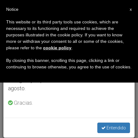
ES
Notice
×
x
Aviso importante
This website or its third party tools use cookies, which are
necessary to its functioning and required to achieve the
Del 27 de julio al 7 de agosto haremos la pausa
purposes illustrated in the cookie policy. If you want to know
anual, aprovechando que en el periodo de verano
more or withdraw your consent to all or some of the cookies,
please refer to the
cookie policy
.
se generan menos informaciones y también el
consumo de las mismas disminuye.
By closing this banner, scrolling this page, clicking a link or
continuing to browse otherwise, you agree to the use of cookies.
Retomamos el trabajo ordinario de las ediciones
en inglés y español de ZENIT el lunes 10 de
agosto.
Gracias.
Entendido