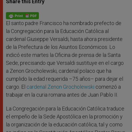
Share this Entry
s
e
b
t
e
A
n
o
e
p
g
o
r
p
e
k
r
El santo padre Francisco ha nombrado prefecto de
la Congregación para la Educación Católica al
cardenal Giuseppe Versaldi, hasta ahora presidente
de la Prefectura de los Asuntos Económicos. Lo
indicó este martes la Oficina de prensa de la Santa
Sede, precisando que Versaldi sustituye en el cargo
a Zenon Grocholewski, cardenal polaco que ha
cumplido la edad requerida –75 años– para dejar el
cargo. El
cardenal Zenon Grocholewski
comenzó a
trabajar en la curia romana antes de Juan Pablo II.
La Congregación para la Educación Católica traduce
el empeño de la Sede Apostólica en la promoción y
la organización de la educación católica, tal y como