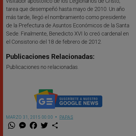
visitador apostólico de los Legionarios de Cristo,
tarea que desempeñó hasta mayo de 2010. Un año
más tarde, llegó el nombramiento como presidente
de la Prefectura de Asuntos Económicos de la Santa
Sede. Finalmente, Benedicto XVI lo creó cardenal en
el Consistorio del 18 de febrero de 2012.
Publicaciones Relacionadas:
Publicaciones no relacionadas.
MARZO 31, 2015 00:00
PAPAS
W
M
F
T
S
h
e
a
w
h
a
s
c
i
a