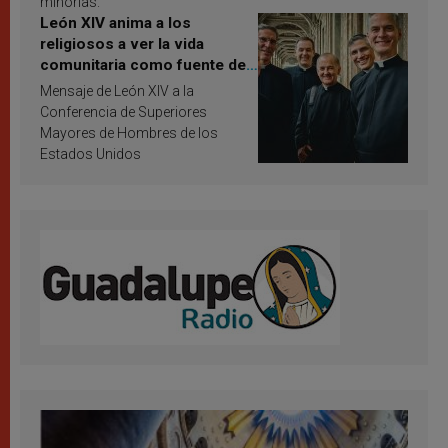
minorías.
León XIV anima a los
religiosos a ver la vida
comunitaria como fuente de
inspiración y santificación
Mensaje de León XIV a la
Conferencia de Superiores
Mayores de Hombres de los
Estados Unidos